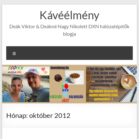
Skip
Kávéélmény
to
content
Deák Viktor & Deákné Nagy Nikolett DXN hálózatépítők
blogja
Menu
Hónap:
október 2012