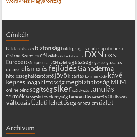
WordPress Magyarország
Címkék
biztonság
boldogság
család
csapatmunka
Balaton
bizalom
DXN
cél
DXN
Czérna Szabolcs
célok
célokért dolgozni
egészség
Europe
DXN Spirulina
DXN üzlet
egészségtudatos
fejlődés
Ganoderma
elismerés
életmód
kávé
jövő
hitelesség
hálózatépítő
kitartás
kommunikáció
MLM
képzés
megbízhatóság
magabiztosság
siker
tanulás
segítség
online
pénz
szórakozás
termék
támogatás
tevékenység
vállalkozás
tervezés
vezető
változás
Üzleti lehetőség
üzlet
önbizalom
Archívum