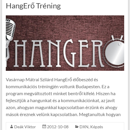
HangErő Tréning
Vasárnap Mátrai Szilárd HangErő élőbeszéd és
kommunikációs tréningjén voltunk Budapesten. Ez a
program megváltoztott minket bentről kifelé. Hiszen ha
fejlesztjük a hangunkat és a kommunikációnkat, az javít
azon, ahogyan magunkkal kapcsolatban érzünk és ahogy
mások éreznek velünk kapcsolatban. Megtanultuk hogyan
Deák Viktor
2012-10-08
DXN
,
Képzés