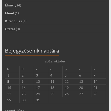
Élmény
(4)
Idézet
(1)
Kirándulás
(1)
Utazás
(3)
Bejegyzéseink naptára
2012. október
h
K
s
c
p
s
v
1
2
3
4
5
6
7
8
9
10
11
12
13
14
15
16
17
18
19
20
21
22
23
24
25
26
27
28
29
30
31
« szept
jún »