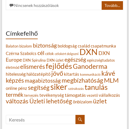
Nincsenek hozzászólások
Tovább...
Címkefelhő
biztonság
boldogság
család
csapatmunka
Balaton
bizalom
DXN
cél
DXN
Czérna Szabolcs
célok
célokért dolgozni
egészség
Europe
DXN Spirulina
DXN üzlet
egészségtudatos
fejlődés
Ganoderma
elismerés
életmód
kávé
jövő
hitelesség
hálózatépítő
kitartás
kommunikáció
MLM
képzés
megbízhatóság
magabiztosság
siker
tanulás
segítség
online
pénz
szórakozás
termék
támogatás
tevékenység
vállalkozás
tervezés
vezető
változás
Üzleti lehetőség
üzlet
önbizalom