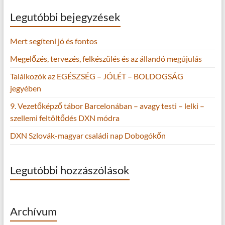
Legutóbbi bejegyzések
Mert segíteni jó és fontos
Megelőzés, tervezés, felkészülés és az állandó megújulás
Találkozók az EGÉSZSÉG – JÓLÉT – BOLDOGSÁG
jegyében
9. Vezetőképző tábor Barcelonában – avagy testi – lelki –
szellemi feltöltődés DXN módra
DXN Szlovák-magyar családi nap Dobogókőn
Legutóbbi hozzászólások
Archívum