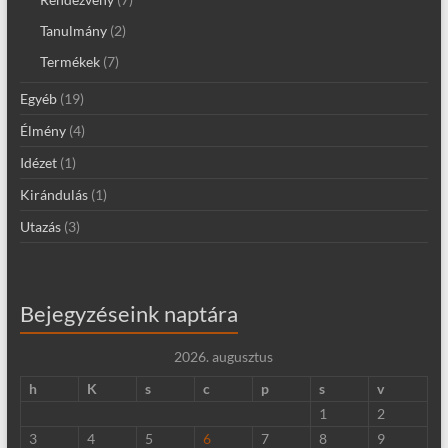
Tanulmány
(2)
Termékek
(7)
Egyéb
(19)
Élmény
(4)
Idézet
(1)
Kirándulás
(1)
Utazás
(3)
Bejegyzéseink naptára
2026. augusztus
h
K
s
c
p
s
v
1
2
3
4
5
6
7
8
9