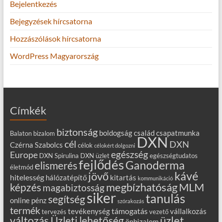
Bejelentkezés
Bejegyzések hírcsatorna
Hozzászólások hírcsatorna
WordPress Magyarország
Címkék
biztonság
boldogság
család
csapatmunka
Balaton
bizalom
DXN
cél
DXN
Czérna Szabolcs
célok
célokért dolgozni
egészség
Europe
DXN Spirulina
DXN üzlet
egészségtudatos
fejlődés
Ganoderma
elismerés
életmód
kávé
jövő
hitelesség
hálózatépítő
kitartás
kommunikáció
MLM
képzés
megbízhatóság
magabiztosság
siker
tanulás
segítség
online
pénz
szórakozás
termék
támogatás
tevékenység
vállalkozás
tervezés
vezető
változás
Üzleti lehetőség
üzlet
önbizalom