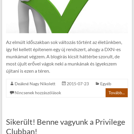
Az elmúlt időszakban sok változás történt az életünkben,
így fel kellett építenem egy új rendszert, ahogy a DXN-es
munkámat végzem. A blogírás kicsit háttérbe szorult, de
most újult erővel vágok neki a munkának és igyekszem
újítani is ezen a téren.
Deákné Nagy Nikolett
2015-07-23
Egyéb
Nincsenek hozzászólások
Tovább...
Sikerült! Benne vagyunk a Privilege
Clubban!