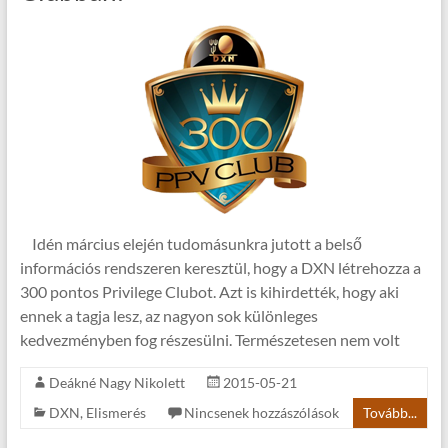
Idén március elején tudomásunkra jutott a belső
információs rendszeren keresztül, hogy a DXN létrehozza a
300 pontos Privilege Clubot. Azt is kihirdették, hogy aki
ennek a tagja lesz, az nagyon sok különleges
kedvezményben fog részesülni. Természetesen nem volt
Deákné Nagy Nikolett
2015-05-21
DXN
,
Elismerés
Nincsenek hozzászólások
Tovább...