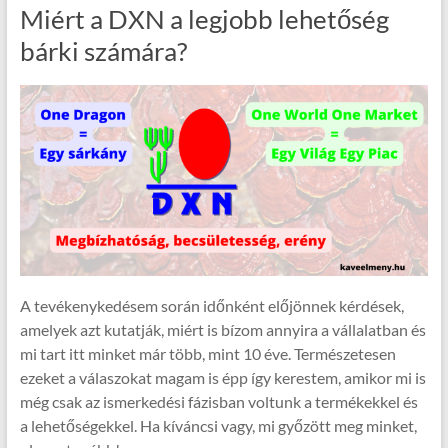
Miért a DXN a legjobb lehetőség
bárki számára?
A tevékenykedésem során időnként előjönnek kérdések,
amelyek azt kutatják, miért is bízom annyira a vállalatban és
mi tart itt minket már több, mint 10 éve. Természetesen
ezeket a válaszokat magam is épp így kerestem, amikor mi is
még csak az ismerkedési fázisban voltunk a termékekkel és
a lehetőségekkel. Ha kíváncsi vagy, mi győzött meg minket,