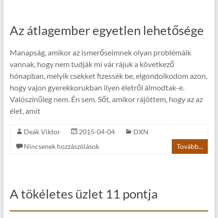
Az átlagember egyetlen lehetősége
Manapság, amikor az ismerőseimnek olyan problémáik
vannak, hogy nem tudják mi vár rájuk a következő
hónapban, melyik csekket fizessék be, elgondolkodom azon,
hogy vajon gyerekkorukban ilyen életről álmodtak-e.
Valószínűleg nem. Én sem. Sőt, amikor rájöttem, hogy az az
élet, amit
Deák Viktor
2015-04-04
DXN
Nincsenek hozzászólások
Tovább...
A tökéletes üzlet 11 pontja