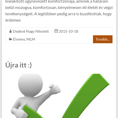
kialakított úgynevezett komfortzónája, aminek a határain
belül mozogva, komfortosan, kényelmesen éli életét és végzi
tevékenységeit. A legtöbben pedig arra is buzdítottak, hogy
érdemes
Deákné Nagy Nikolett
2015-10-18
Élmény
,
MLM
Tovább...
Újra itt :)