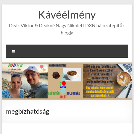
Skip
Kávéélmény
to
content
Deák Viktor & Deákné Nagy Nikolett DXN hálózatépítők
blogja
Menu
megbízhatóság