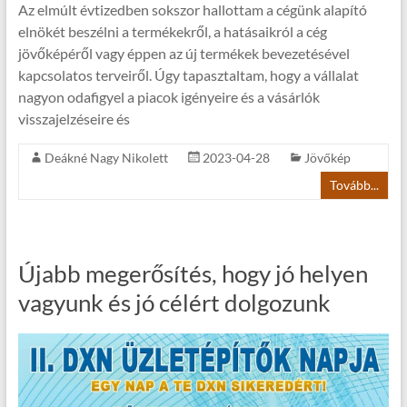
Az elmúlt évtizedben sokszor hallottam a cégünk alapító
elnökét beszélni a termékekről, a hatásaikról a cég
jövőképéről vagy éppen az új termékek bevezetésével
kapcsolatos terveiről. Úgy tapasztaltam, hogy a vállalat
nagyon odafigyel a piacok igényeire és a vásárlók
visszajelzéseire és
Deákné Nagy Nikolett
2023-04-28
Jövőkép
Tovább...
Újabb megerősítés, hogy jó helyen
vagyunk és jó célért dolgozunk