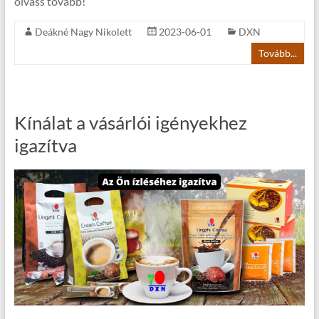
olvass tovább!
Deákné Nagy Nikolett
2023-06-01
DXN
Tovább...
Kínálat a vásárlói igényekhez
igazítva