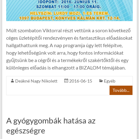
Múlt szombaton Viktorral részt vettünk a soron következő
céges üzletépítői rendezvényen és fantasztikus előadásokat
hallgathattunk meg. A nap programja úgy lett felépítve,
hogy lehetőségünk volt arra, hogy fontos információkat
gyűjtsünk be a cégről és a termékekről szakértőktől és egy
különleges előadás is elhangzott a BIZALOM témájában.
Deákné Nagy Nikolett
2016-06-15
Egyéb
Tovább...
A gyógygombák hatása az
egészségre