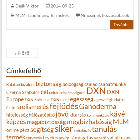
Deák Viktor
2014-09-25
MLM
,
Tanulmány
,
Termékek
Nincsenek hozzászólások
Tovább...
« Előző
Címkefelhő
biztonság
boldogság
család
csapatmunka
Balaton
bizalom
DXN
cél
DXN
Czérna Szabolcs
célok
célokért dolgozni
egészség
Europe
DXN Spirulina
DXN üzlet
egészségtudatos
fejlődés
Ganoderma
elismerés
életmód
kávé
jövő
hitelesség
hálózatépítő
kitartás
kommunikáció
MLM
képzés
megbízhatóság
magabiztosság
siker
tanulás
segítség
online
pénz
szórakozás
termék
támogatás
tevékenység
vállalkozás
tervezés
vezető