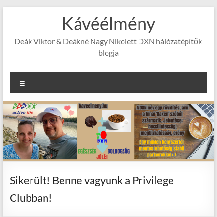
Skip
Kávéélmény
to
content
Deák Viktor & Deákné Nagy Nikolett DXN hálózatépítők
blogja
Menu
Sikerült! Benne vagyunk a Privilege
Clubban!