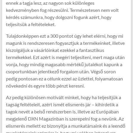
ennek a tagja lesz, az nagyon sok különleges
kedvezményben fog részesülni. Természetesen nem volt
kérdés számunkra, hogy dolgozni fogunk azért, hogy
teljesítsük a feltételeket.
Tulajdonképpen ezt a 300 pontot úgy lehet elérni, hogy mi
magunk is rendszeresen fogyasztjuk a termékeinket, illetve
kiszolgáljuk a vásárlóinkat ezekkel a fantasztikus
termékekkel. Ezt azért is megéri teljesíteni, mert maga után
vonja, hogy mindig magasabb mértékű jutalékot kapunk a
csoportunkban jelentkező forgalom után. Végső soron
pedig pontosan ez a célunk ezzel az üzlettel, folyamatosan
növekedni és egyre több pénzt keresni.
Az pedig különösen motivált minket, hogy ha teljesítjük a
tagság feltételeit, azért ismét elismerés jár – kihirdetik a
tagok nevét a belső rendszerben is, illetve az Európában
megjelenő DXN Magazinban is szerepelni fog a nevünk. Az
elismerés mellett ez bizonyítja a munkatársaink és a leendő
munkatársaink számára is, hogy mi valóban intenzíven