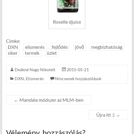
Roselle djuice
Cimke:
DXN
elismerés
fejlődés
jövő
megbízhatóság
siker
termék
üzlet
Deákné Nagy Nikolett
2015-05-21
DXN
,
Elismerés
Nincsenek hozzászólások
←
Mandala módszer az MLM-ben
Újra itt :)
→
Vélemény, hozzászólás?