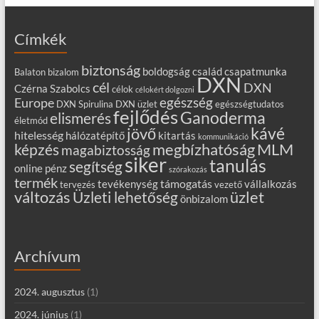
Címkék
biztonság
boldogság
család
csapatmunka
Balaton
bizalom
DXN
cél
DXN
Czérna Szabolcs
célok
célokért dolgozni
egészség
Europe
DXN Spirulina
DXN üzlet
egészségtudatos
fejlődés
Ganoderma
elismerés
életmód
kávé
jövő
hitelesség
hálózatépítő
kitartás
kommunikáció
MLM
képzés
megbízhatóság
magabiztosság
siker
tanulás
segítség
online
pénz
szórakozás
termék
támogatás
tevékenység
vállalkozás
tervezés
vezető
változás
Üzleti lehetőség
üzlet
önbizalom
Archívum
2024. augusztus
(1)
2024. június
(1)