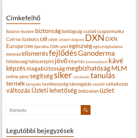
Címkefelhő
biztonság
boldogság
család
csapatmunka
Balaton
bizalom
DXN
cél
DXN
Czérna Szabolcs
célok
célokért dolgozni
egészség
Europe
DXN Spirulina
DXN üzlet
egészségtudatos
fejlődés
Ganoderma
elismerés
életmód
kávé
jövő
hitelesség
hálózatépítő
kitartás
kommunikáció
MLM
képzés
megbízhatóság
magabiztosság
siker
tanulás
segítség
online
pénz
szórakozás
termék
támogatás
tevékenység
vállalkozás
tervezés
vezető
változás
Üzleti lehetőség
üzlet
önbizalom
Legutóbbi bejegyzések