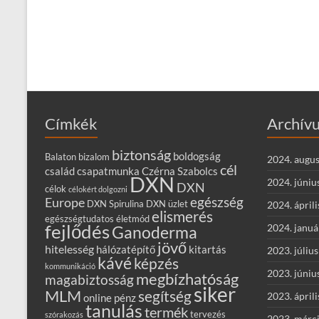
Címkék
Archív
biztonság
boldogság
Balaton
bizalom
2024. augus
cél
család
csapatmunka
Czérna Szabolcs
DXN
2024. júniu
DXN
célok
célokért dolgozni
egészség
Europe
DXN Spirulina
DXN üzlet
2024. áprili
elismerés
egészségtudatos életmód
fejlődés
2024. januá
Ganoderma
jövő
hitelesség
hálózatépítő
kitartás
2023. július
kávé
képzés
kommunikáció
2023. júniu
megbízhatóság
magabiztosság
siker
MLM
segítség
2023. áprili
online
pénz
tanulás
termék
tervezés
szórakozás
2023. márc