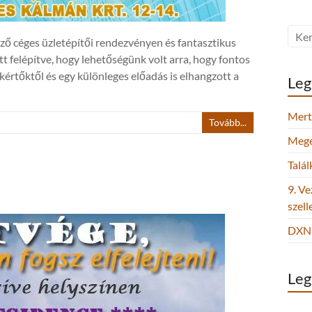
ző céges üzletépítői rendezvényen és fantasztikus
t felépítve, hogy lehetőségünk volt arra, hogy fontos
kértőktől és egy különleges előadás is elhangzott a
Leg
Mert 
Tovább...
Megel
Talá
9. Ve
szel
DXN 
Leg