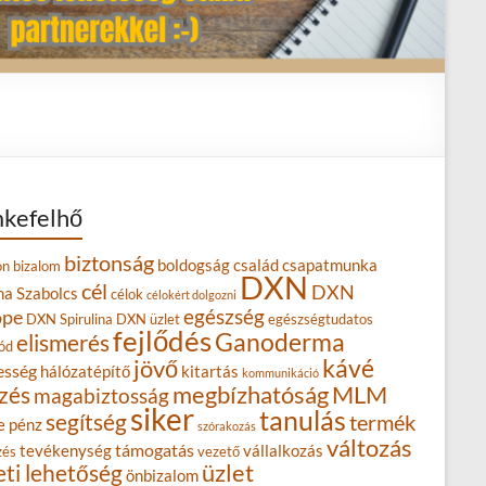
kefelhő
biztonság
boldogság
család
csapatmunka
on
bizalom
DXN
cél
DXN
na Szabolcs
célok
célokért dolgozni
egészség
ope
DXN Spirulina
DXN üzlet
egészségtudatos
fejlődés
Ganoderma
elismerés
ód
kávé
jövő
esség
hálózatépítő
kitartás
kommunikáció
MLM
zés
megbízhatóság
magabiztosság
siker
tanulás
segítség
termék
e
pénz
szórakozás
változás
támogatás
tevékenység
vállalkozás
zés
vezető
eti lehetőség
üzlet
önbizalom