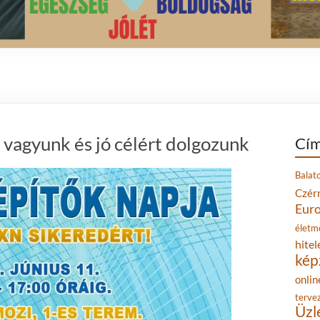
 vagyunk és jó célért dolgozunk
Cím
Balat
Czér
Eur
életm
hitel
kép
onlin
terve
Üzl