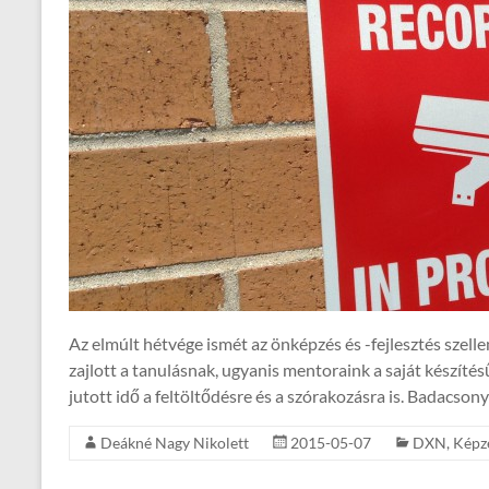
Az elmúlt hétvége ismét az önképzés és -fejlesztés szell
zajlott a tanulásnak, ugyanis mentoraink a saját készíté
jutott idő a feltöltődésre és a szórakozásra is. Badacsony
Deákné Nagy Nikolett
2015-05-07
DXN
,
Képz