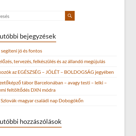
utóbbi bejegyzések
segíteni jó és fontos
őzés, tervezés, felkészülés és az állandó megújulás
lkozók az EGÉSZSÉG – JÓLÉT – BOLDOGSÁG jegyében
zetőképző tábor Barcelonában – avagy testi – lelki –
lemi feltöltődés DXN módra
Szlovák-magyar családi nap Dobogókőn
utóbbi hozzászólások