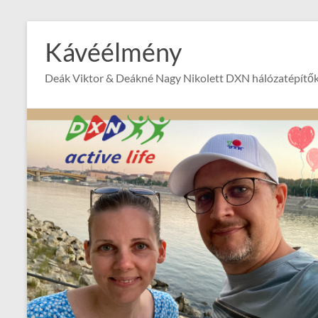
Skip
to
Kávéélmény
content
Deák Viktor & Deákné Nagy Nikolett DXN hálózatépítők