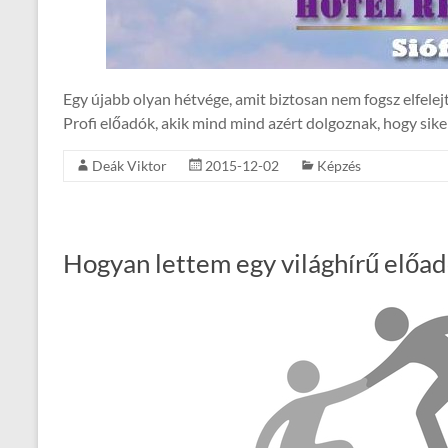
Egy újabb olyan hétvége, amit biztosan nem fogsz elfelej
Profi előadók, akik mind mind azért dolgoznak, hogy si
Deák Viktor
2015-12-02
Képzés
Hogyan lettem egy világhírű előadó