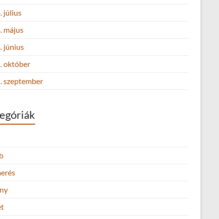
 július
. május
 június
. október
. szeptember
egóriák
b
merés
ny
et