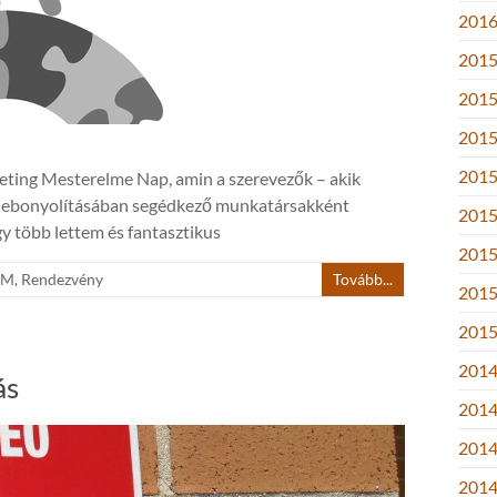
2016.
2015
2015
2015
2015
ting Mesterelme Nap, amin a szerevezők – akik
 lebonyolításában segédkező munkatársakként
2015.
y több lettem és fantasztikus
2015
LM
,
Rendezvény
Tovább...
2015.
2015
2014
ás
2014
2014
2014