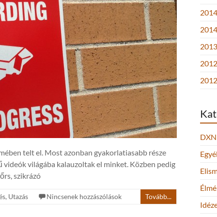
2014.
2014
2013.
2012
2012
Kat
DXN
emében telt el. Most azonban gyakorlatiasabb része
Egyé
sű videók világába kalauzoltak el minket. Közben pedig
Elis
őrs, szikrázó
Élmé
és
,
Utazás
Nincsenek hozzászólások
Tovább...
Idéz