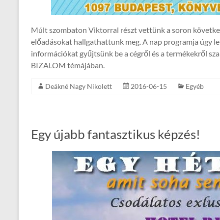
Múlt szombaton Viktorral részt vettünk a soron követke
előadásokat hallgathattunk meg. A nap programja úgy let
információkat gyűjtsünk be a cégről és a termékekről sza
BIZALOM témájában.
Deákné Nagy Nikolett
2016-06-15
Egyéb
Egy újabb fantasztikus képzés!