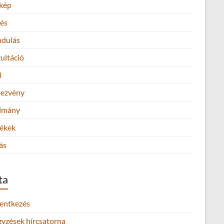
kép
és
ndulás
ultáció
M
ezvény
lmány
ékek
ás
ta
lentkezés
gyzések hírcsatorna