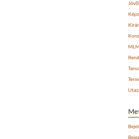
Jövő
Képz
Kirá
Konz
ML
Rend
Tanu
Term
Utaz
Me
Beje
Beje