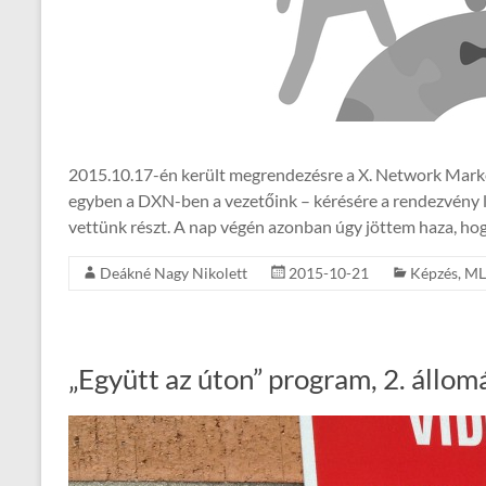
2015.10.17-én került megrendezésre a X. Network Marke
egyben a DXN-ben a vezetőink – kérésére a rendezvény
vettünk részt. A nap végén azonban úgy jöttem haza, hog
Deákné Nagy Nikolett
2015-10-21
Képzés
,
M
„Együtt az úton” program, 2. állom