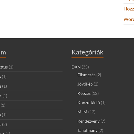
Hozz
Word
um
Kategóriák
ztus
(1)
DXN
(35)
Elismerés
(2)
s
(1)
Jövőkép
(2)
s
(1)
Képzés
(12)
r
(1)
Konzultáció
(1)
(1)
MLM
(12)
s
(1)
Rendezvény
(7)
s
(2)
Tanulmány
(2)
ius
(1)