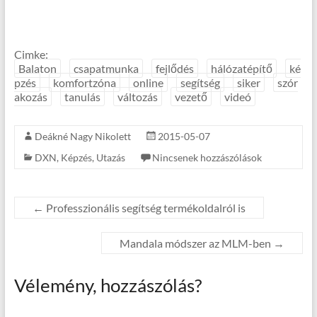
Cimke:
Balaton
csapatmunka
fejlődés
hálózatépítő
ké
pzés
komfortzóna
online
segítség
siker
szór
akozás
tanulás
változás
vezető
videó
Deákné Nagy Nikolett
2015-05-07
DXN
,
Képzés
,
Utazás
Nincsenek hozzászólások
←
Professzionális segítség termékoldalról is
Mandala módszer az MLM-ben
→
Vélemény, hozzászólás?