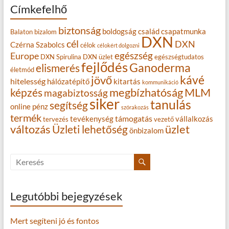
Címkefelhő
biztonság
boldogság
család
csapatmunka
Balaton
bizalom
DXN
cél
DXN
Czérna Szabolcs
célok
célokért dolgozni
egészség
Europe
DXN Spirulina
DXN üzlet
egészségtudatos
fejlődés
Ganoderma
elismerés
életmód
kávé
jövő
hitelesség
hálózatépítő
kitartás
kommunikáció
MLM
képzés
megbízhatóság
magabiztosság
siker
tanulás
segítség
online
pénz
szórakozás
termék
támogatás
tevékenység
vállalkozás
tervezés
vezető
változás
Üzleti lehetőség
üzlet
önbizalom
Legutóbbi bejegyzések
Mert segíteni jó és fontos