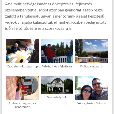
Az elmúlt hétvége ismét az önképzés és -fejlesztés
szellemében telt el. Most azonban gyakorlatiasabb része
zajlott a tanulásnak, ugyanis mentoraink a saját készítésű
videók világába kalauzoltak el minket. Közben pedig jutott
idő a feltöltődésre és a szórakozásra is.
Csapatmunka vasárnap
Felkészülés a felvételre
Kilátás a teraszról
Szálláshelyünk
Szabolcs megnyitja a
Viktor, én és a Balaton
programot