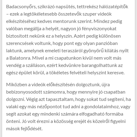
Badacsonyőrs, szikrázó napsütés, tettrekész hálózatépítők
– ezek a legtökéletesebb összetevők szuper videók
elkészítéséhez kedves mentorunk szerint. Mindez pedig
valóban megállja a helyét, nagyon jó fényviszonyokat
biztosított nekünk ez a helyszín. Azért pedig különösen
szerencsések voltunk, hogy pont egy olyan panzióban
laktunk, amelynek emeleti teraszáról gyönyörű kilátás nyílt
a Balatonra. Mivel a mi csapatunkon kívül nem volt más
vendég a szálláson, ezért kedvünkre barangolhattunk az
egész épület körül, a tökéletes felvételi helyszínt keresve.
Miközben a videók előkészítésén dolgoztunk, újra
bebizonyosodott számomra, hogy mennyire jó csapatban
dolgozni. Végig azt tapasztaltam, hogy sokat tud segíteni, ha
valaki egy más nézőpontot tud adni a gondolataimhoz, vagy
segít azokat egy mindenki számára elfogadható formába
önteni. Jó volt érezni a közösség erejét és közelről figyelni
mások fejlődését.