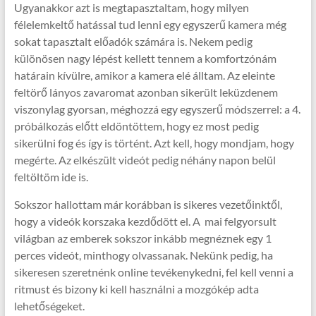
Ugyanakkor azt is megtapasztaltam, hogy milyen
félelemkeltő hatással tud lenni egy egyszerű kamera még
sokat tapasztalt előadók számára is. Nekem pedig
különösen nagy lépést kellett tennem a komfortzónám
határain kívülre, amikor a kamera elé álltam. Az eleinte
feltörő lányos zavaromat azonban sikerült leküzdenem
viszonylag gyorsan, méghozzá egy egyszerű módszerrel: a 4.
próbálkozás előtt eldöntöttem, hogy ez most pedig
sikerülni fog és így is történt. Azt kell, hogy mondjam, hogy
megérte. Az elkészült videót pedig néhány napon belül
feltöltöm ide is.
Sokszor hallottam már korábban is sikeres vezetőinktől,
hogy a videók korszaka kezdődött el. A mai felgyorsult
világban az emberek sokszor inkább megnéznek egy 1
perces videót, minthogy olvassanak. Nekünk pedig, ha
sikeresen szeretnénk online tevékenykedni, fel kell venni a
ritmust és bizony ki kell használni a mozgókép adta
lehetőségeket.