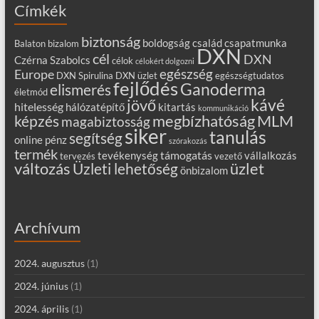
Címkék
biztonság
boldogság
család
csapatmunka
Balaton
bizalom
DXN
cél
DXN
Czérna Szabolcs
célok
célokért dolgozni
egészség
Europe
DXN Spirulina
DXN üzlet
egészségtudatos
fejlődés
Ganoderma
elismerés
életmód
kávé
jövő
hitelesség
hálózatépítő
kitartás
kommunikáció
MLM
képzés
megbízhatóság
magabiztosság
siker
tanulás
segítség
online
pénz
szórakozás
termék
támogatás
tevékenység
vállalkozás
tervezés
vezető
változás
Üzleti lehetőség
üzlet
önbizalom
Archívum
2024. augusztus
(1)
2024. június
(1)
2024. április
(1)