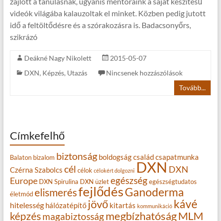
zajlott a tanulásnak, ugyanis mentoraink a saját készítésű
videók világába kalauzoltak el minket. Közben pedig jutott
idő a feltöltődésre és a szórakozásra is. Badacsonyőrs,
szikrázó
Deákné Nagy Nikolett
2015-05-07
DXN
,
Képzés
,
Utazás
Nincsenek hozzászólások
Tovább...
Címkefelhő
biztonság
boldogság
család
csapatmunka
Balaton
bizalom
DXN
cél
DXN
Czérna Szabolcs
célok
célokért dolgozni
egészség
Europe
DXN Spirulina
DXN üzlet
egészségtudatos
fejlődés
Ganoderma
elismerés
életmód
kávé
jövő
hitelesség
hálózatépítő
kitartás
kommunikáció
MLM
képzés
megbízhatóság
magabiztosság