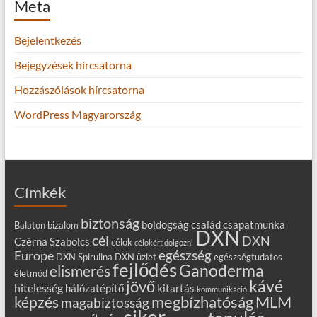
Meta
Bejelentkezés
Bejegyzések hírcsatorna
Hozzászólások hírcsatorna
WordPress Magyarország
Címkék
biztonság
boldogság
család
csapatmunka
Balaton
bizalom
DXN
cél
DXN
Czérna Szabolcs
célok
célokért dolgozni
egészség
Europe
DXN Spirulina
DXN üzlet
egészségtudatos
fejlődés
Ganoderma
elismerés
életmód
kávé
jövő
hitelesség
hálózatépítő
kitartás
kommunikáció
MLM
képzés
megbízhatóság
magabiztosság
siker