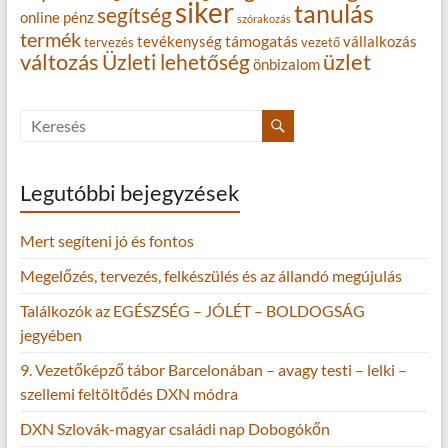
siker
tanulás
segítség
online
pénz
szórakozás
termék
támogatás
tevékenység
vállalkozás
tervezés
vezető
változás
Üzleti lehetőség
üzlet
önbizalom
Legutóbbi bejegyzések
Mert segíteni jó és fontos
Megelőzés, tervezés, felkészülés és az állandó megújulás
Találkozók az EGÉSZSÉG – JÓLÉT – BOLDOGSÁG
jegyében
9. Vezetőképző tábor Barcelonában – avagy testi – lelki –
szellemi feltöltődés DXN módra
DXN Szlovák-magyar családi nap Dobogókőn