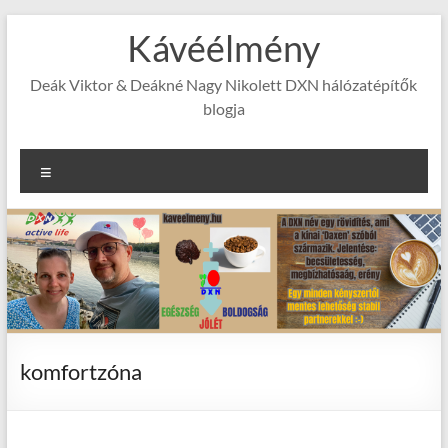
Skip
Kávéélmény
to
content
Deák Viktor & Deákné Nagy Nikolett DXN hálózatépítők
blogja
Menu
komfortzóna