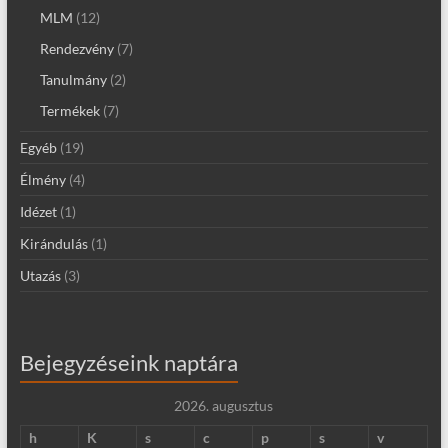
MLM
(12)
Rendezvény
(7)
Tanulmány
(2)
Termékek
(7)
Egyéb
(19)
Élmény
(4)
Idézet
(1)
Kirándulás
(1)
Utazás
(3)
Bejegyzéseink naptára
2026. augusztus
h
K
s
c
p
s
v