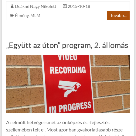
Deákné Nagy Nikolett
2015-10-18
Élmény
,
MLM
Tovább...
„Együtt az úton” program, 2. állomás
Az elmúlt hétvége ismét az önképzés és -fejlesztés
szellemében telt el. Most azonban gyakorlatiasabb része