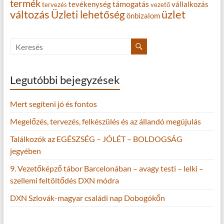
termék
támogatás
tevékenység
vállalkozás
tervezés
vezető
változás
Üzleti lehetőség
üzlet
önbizalom
Legutóbbi bejegyzések
Mert segíteni jó és fontos
Megelőzés, tervezés, felkészülés és az állandó megújulás
Találkozók az EGÉSZSÉG – JÓLÉT – BOLDOGSÁG
jegyében
9. Vezetőképző tábor Barcelonában – avagy testi – lelki –
szellemi feltöltődés DXN módra
DXN Szlovák-magyar családi nap Dobogókőn