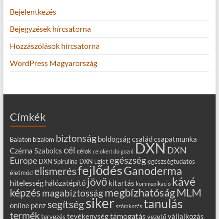
Bejelentkezés
Bejegyzések hírcsatorna
Hozzászólások hírcsatorna
WordPress Magyarország
Címkék
biztonság
boldogság
család
csapatmunka
Balaton
bizalom
DXN
cél
DXN
Czérna Szabolcs
célok
célokért dolgozni
egészség
Europe
DXN Spirulina
DXN üzlet
egészségtudatos
fejlődés
Ganoderma
elismerés
életmód
kávé
jövő
hitelesség
hálózatépítő
kitartás
kommunikáció
MLM
képzés
megbízhatóság
magabiztosság
siker
tanulás
segítség
online
pénz
szórakozás
termék
támogatás
tevékenység
vállalkozás
tervezés
vezető