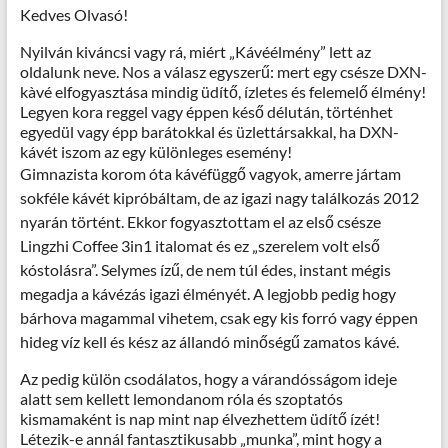
Kedves Olvasó!
Nyilván kiváncsi vagy rá, miért „Kávéélmény” lett az
oldalunk neve. Nos a válasz egyszerű: mert egy csésze DXN-
kàvé elfogyasztása mindig üdítő, ízletes és felemelő élmény!
Legyen kora reggel vagy éppen késő délután, történhet
egyedül vagy épp barátokkal és üzlettársakkal, ha DXN-
kávét iszom az egy különleges esemény!
Gimnazista korom óta kávéfüggő vagyok, amerre jártam
sokféle kávét kipróbáltam, de az igazi nagy találkozás 2012
nyarán történt. Ekkor fogyasztottam el az első csésze
Lingzhi Coffee 3in1 italomat és ez „szerelem volt első
kóstolásra”. Selymes ízű, de nem túl édes, instant mégis
megadja a kávézás igazi élményét. A legjobb pedig hogy
bárhova magammal vihetem, csak egy kis forró vagy éppen
hideg víz kell és kész az állandó minőségű zamatos kávé.
Az pedig külön csodálatos, hogy a várandósságom ideje
alatt sem kellett lemondanom róla és szoptatós
kismamaként is nap mint nap élvezhettem üdítő ízét!
Létezik-e annál fantasztikusabb „munka”, mint hogy a