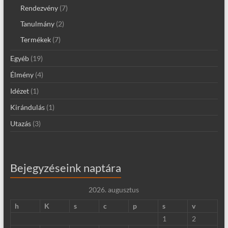
Rendezvény
(7)
Tanulmány
(2)
Termékek
(7)
Egyéb
(19)
Élmény
(4)
Idézet
(1)
Kirándulás
(1)
Utazás
(3)
Bejegyzéseink naptára
2026. augusztus
h
K
s
c
p
s
v
1
2