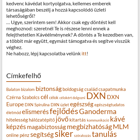
kedvenc kávédat kortyolgatva, kellemes emberek
társaságában beszélj a hozzá kapcsolódó üzleti
lehetőségről?
… Ugye, szerintem sem! Akkor csak egy döntést kell
meghoznod: szeretnél Te is részese lenni ennek a
felejthetetlen Kávéélménynek? A döntés a Te kezedben van,
a többit már együtt, egymást támogatva és segítve visszük
véghez.
Ne habozz, lépj kapcsolatba velünk
itt
!
Címkefelhő
biztonság
boldogság
család
csapatmunka
Balaton
bizalom
DXN
cél
DXN
Czérna Szabolcs
célok
célokért dolgozni
egészség
Europe
DXN Spirulina
DXN üzlet
egészségtudatos
fejlődés
Ganoderma
elismerés
életmód
kávé
jövő
hitelesség
hálózatépítő
kitartás
kommunikáció
MLM
képzés
megbízhatóság
magabiztosság
siker
tanulás
segítség
online
pénz
szórakozás