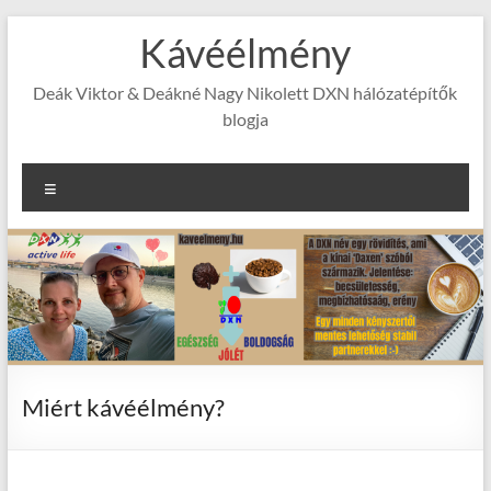
Skip
Kávéélmény
to
content
Deák Viktor & Deákné Nagy Nikolett DXN hálózatépítők
blogja
Menu
Miért kávéélmény?