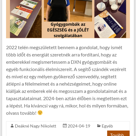
2022 telén megszületett bennem a gondolat, hogy ismét
több időt és energiát szeretnék arra fordítani, hogy az
emberekkel megismertessem a DXN gyógygombáit és
egyéb funkcionális élelmiszereit. A segítő szándék vezérelt
és mivel ez egy mélyen gyökerező szenvedély, segített
átlépni a félelmeimet és a nehézségeimet, hogy online
kiálljak az emberek elé és megosszam a gondolataimat és a
tapasztalataimat. 2024-ben aztán élőben is megtettem ezt
a lépést. Ha kíváncsi vagy rá, mikor, hol és milyen formában,
olvass tovább!
Deákné Nagy Nikolett
2024-04-19
Egyéb
Tovább...