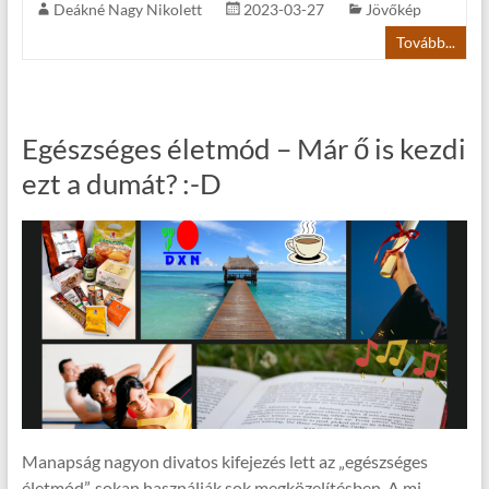
Deákné Nagy Nikolett
2023-03-27
Jövőkép
Tovább...
Egészséges életmód – Már ő is kezdi
ezt a dumát? :-D
Manapság nagyon divatos kifejezés lett az „egészséges
életmód”, sokan használják sok megközelítésben. A mi