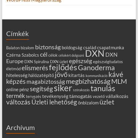
Címkék
biztonság
boldogság
család
csapatmunka
Balaton
bizalom
DXN
cél
DXN
Czérna Szabolcs
célok
célokért dolgozni
egészség
Europe
DXN Spirulina
DXN üzlet
egészségtudatos
fejlődés
Ganoderma
elismerés
életmód
kávé
jövő
hitelesség
hálózatépítő
kitartás
kommunikáció
MLM
képzés
megbízhatóság
magabiztosság
siker
tanulás
segítség
online
pénz
szórakozás
termék
támogatás
tevékenység
vállalkozás
tervezés
vezető
változás
Üzleti lehetőség
üzlet
önbizalom
Archívum