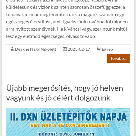
küldetésünk és víziónk szintén szorosan összefügg ezzel a
témával, mi már megteremtettünk a magunk számára egy
egészséges életstílust, amit igyekszünk továbbadni minden
arra nyitott személynek. Ha kíváncsi vagy, szerintünk mitől
lesz egy életmód egészséges, olvass tovább!
Deákné Nagy Nikolett
2023-02-17
Egyéb
Tovább...
Újabb megerősítés, hogy jó helyen
vagyunk és jó célért dolgozunk