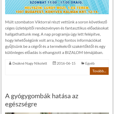
Múlt szombaton Viktorral részt vettünk a soron következő
céges üzletépítői rendezvényen és fantasztikus előadásokat
hallgathattunk meg. A nap programja úgy lett felépítve,
hogy lehetőségünk volt arra, hogy fontos információkat
gyűjtsünk be a cégről és a termékekről szakértőktől és egy
különleges előadás is elhangzott a BIZALOM témájában.
Deákné Nagy Nikolett
2016-06-15
Egyéb
Tovább...
A gyógygombák hatása az
egészségre