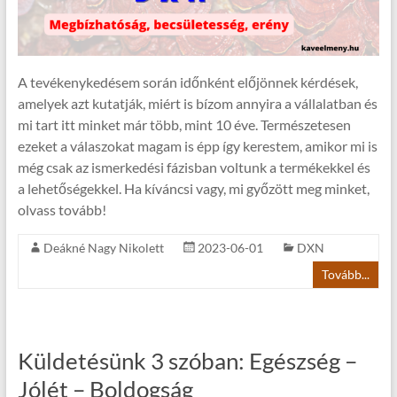
A tevékenykedésem során időnként előjönnek kérdések,
amelyek azt kutatják, miért is bízom annyira a vállalatban és
mi tart itt minket már több, mint 10 éve. Természetesen
ezeket a válaszokat magam is épp így kerestem, amikor mi is
még csak az ismerkedési fázisban voltunk a termékekkel és
a lehetőségekkel. Ha kíváncsi vagy, mi győzött meg minket,
olvass tovább!
Deákné Nagy Nikolett
2023-06-01
DXN
Tovább...
Küldetésünk 3 szóban: Egészség –
Jólét – Boldogság