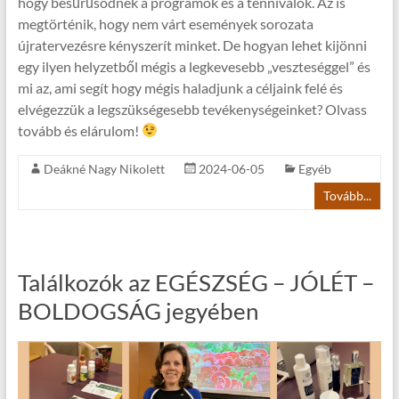
hogy besűrűsödnek a programok és a tennivalók. Az is
megtörténik, hogy nem várt események sorozata
újratervezésre kényszerít minket. De hogyan lehet kijönni
egy ilyen helyzetből mégis a legkevesebb „veszteséggel” és
mi az, ami segít hogy mégis haladjunk a céljaink felé és
elvégezzük a legszükségesebb tevékenységeinket? Olvass
tovább és elárulom!
Deákné Nagy Nikolett
2024-06-05
Egyéb
Tovább...
Találkozók az EGÉSZSÉG – JÓLÉT –
BOLDOGSÁG jegyében