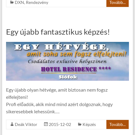
DXN
,
Rendezvény
Tovább...
Egy újabb fantasztikus képzés!
Egy újabb olyan hétvége, amit biztosan nem fogsz
elfelejteni!
Profi előadók, akik mind mind azért dolgoznak, hogy
sikeresebbek lehessünk….
Deák Viktor
2015-12-02
Képzés
Tovább...