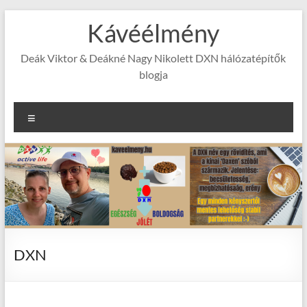
Skip
Kávéélmény
to
content
Deák Viktor & Deákné Nagy Nikolett DXN hálózatépítők
blogja
Menu
DXN