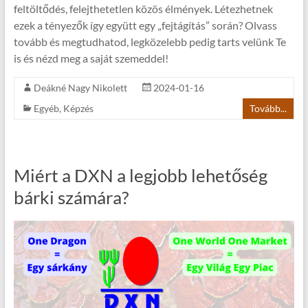
feltöltődés, felejthetetlen közös élmények. Létezhetnek
ezek a tényezők így együtt egy „fejtágítás” során? Olvass
tovább és megtudhatod, legközelebb pedig tarts velünk Te
is és nézd meg a saját szemeddel!
Deákné Nagy Nikolett
2024-01-16
Egyéb
,
Képzés
Tovább...
Miért a DXN a legjobb lehetőség
bárki számára?