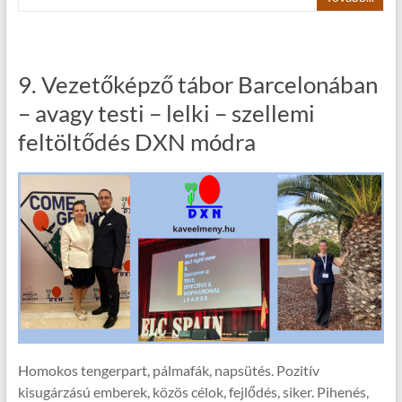
9. Vezetőképző tábor Barcelonában
– avagy testi – lelki – szellemi
feltöltődés DXN módra
Homokos tengerpart, pálmafák, napsütés. Pozitív
kisugárzású emberek, közös célok, fejlődés, siker. Pihenés,