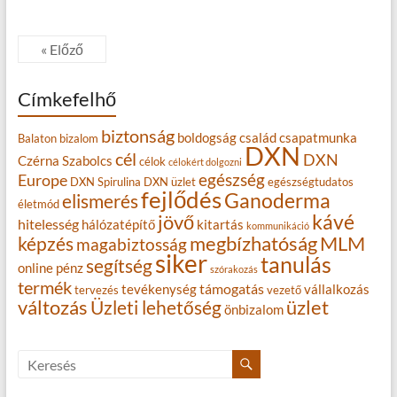
« Előző
Címkefelhő
biztonság
boldogság
család
csapatmunka
Balaton
bizalom
DXN
cél
DXN
Czérna Szabolcs
célok
célokért dolgozni
egészség
Europe
DXN Spirulina
DXN üzlet
egészségtudatos
fejlődés
Ganoderma
elismerés
életmód
kávé
jövő
hitelesség
hálózatépítő
kitartás
kommunikáció
MLM
képzés
megbízhatóság
magabiztosság
siker
tanulás
segítség
online
pénz
szórakozás
termék
támogatás
tevékenység
vállalkozás
tervezés
vezető
változás
Üzleti lehetőség
üzlet
önbizalom