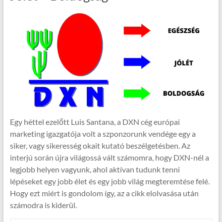
Egy héttel ezelőtt Luis Santana, a DXN cég európai
marketing igazgatója volt a szponzorunk vendége egy a
siker, vagy sikeresség okait kutató beszélgetésben. Az
interjú során újra világossá vált számomra, hogy DXN-nél a
legjobb helyen vagyunk, ahol aktívan tudunk tenni
lépéseket egy jobb élet és egy jobb világ megteremtése felé.
Hogy ezt miért is gondolom így, az a cikk elolvasása után
számodra is kiderül.