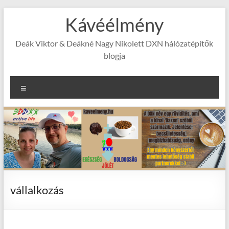
Skip
Kávéélmény
to
content
Deák Viktor & Deákné Nagy Nikolett DXN hálózatépítők
blogja
Menu
vállalkozás