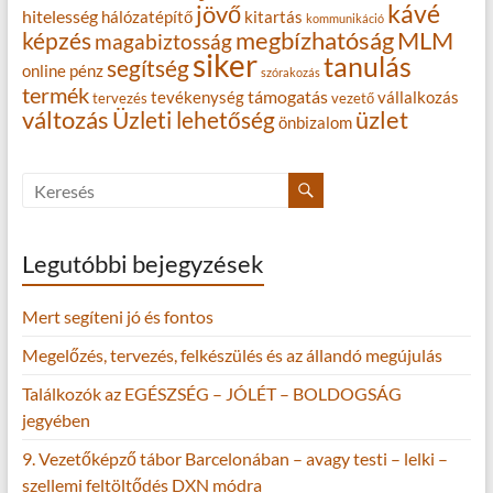
kávé
jövő
hitelesség
hálózatépítő
kitartás
kommunikáció
MLM
képzés
megbízhatóság
magabiztosság
siker
tanulás
segítség
online
pénz
szórakozás
termék
támogatás
tevékenység
vállalkozás
tervezés
vezető
változás
Üzleti lehetőség
üzlet
önbizalom
Legutóbbi bejegyzések
Mert segíteni jó és fontos
Megelőzés, tervezés, felkészülés és az állandó megújulás
Találkozók az EGÉSZSÉG – JÓLÉT – BOLDOGSÁG
jegyében
9. Vezetőképző tábor Barcelonában – avagy testi – lelki –
szellemi feltöltődés DXN módra