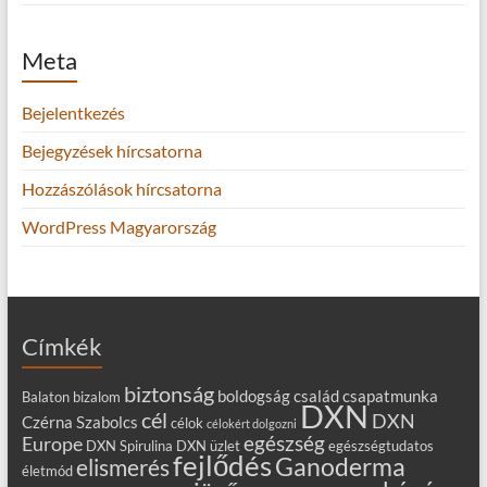
Meta
Bejelentkezés
Bejegyzések hírcsatorna
Hozzászólások hírcsatorna
WordPress Magyarország
Címkék
biztonság
boldogság
család
csapatmunka
Balaton
bizalom
DXN
cél
DXN
Czérna Szabolcs
célok
célokért dolgozni
egészség
Europe
DXN Spirulina
DXN üzlet
egészségtudatos
fejlődés
Ganoderma
elismerés
életmód