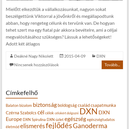
Mielőtt elkezdtük a vállalkozásunkat, nagyon sokat
beszélgettünk Viktorral a jövőnkről és megállapodtunk
abban, hogy rengeteg célunk és tervünk van. De hogyan
tehet szert ma egy fiatal pár akkora bevételre, ami a céljai
megvalósításához szükséges? Lássuk a lehetőségeket!
Adott két átlagos
Deákné Nagy Nikolett
2015-04-09
DXN
Nincsenek hozzászólások
Tovább...
Címkefelhő
biztonság
boldogság
család
csapatmunka
Balaton
bizalom
DXN
cél
DXN
Czérna Szabolcs
célok
célokért dolgozni
egészség
Europe
DXN Spirulina
DXN üzlet
egészségtudatos
fejlődés
Ganoderma
elismerés
életmód