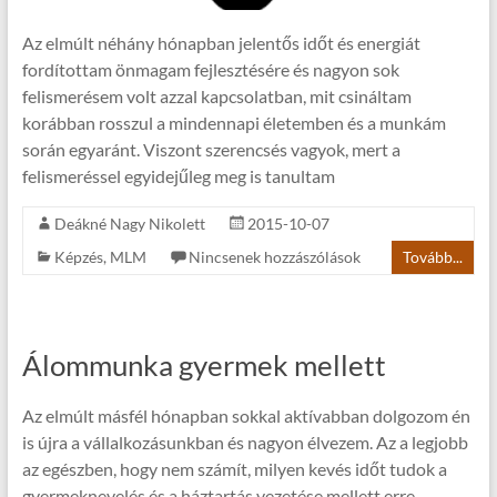
Az elmúlt néhány hónapban jelentős időt és energiát
fordítottam önmagam fejlesztésére és nagyon sok
felismerésem volt azzal kapcsolatban, mit csináltam
korábban rosszul a mindennapi életemben és a munkám
során egyaránt. Viszont szerencsés vagyok, mert a
felismeréssel egyidejűleg meg is tanultam
Deákné Nagy Nikolett
2015-10-07
Képzés
,
MLM
Nincsenek hozzászólások
Tovább...
Álommunka gyermek mellett
Az elmúlt másfél hónapban sokkal aktívabban dolgozom én
is újra a vállalkozásunkban és nagyon élvezem. Az a legjobb
az egészben, hogy nem számít, milyen kevés időt tudok a
gyermeknevelés és a háztartás vezetése mellett erre