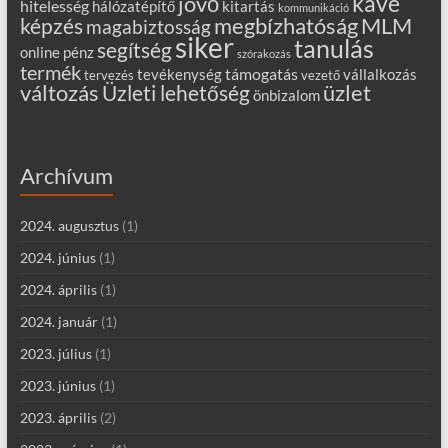
kávé
jövő
hitelesség
hálózatépítő
kitartás
kommunikáció
MLM
képzés
megbízhatóság
magabiztosság
siker
tanulás
segítség
online
pénz
szórakozás
termék
támogatás
tevékenység
vállalkozás
tervezés
vezető
változás
Üzleti lehetőség
üzlet
önbizalom
Archívum
2024. augusztus
(1)
2024. június
(1)
2024. április
(1)
2024. január
(1)
2023. július
(1)
2023. június
(1)
2023. április
(2)