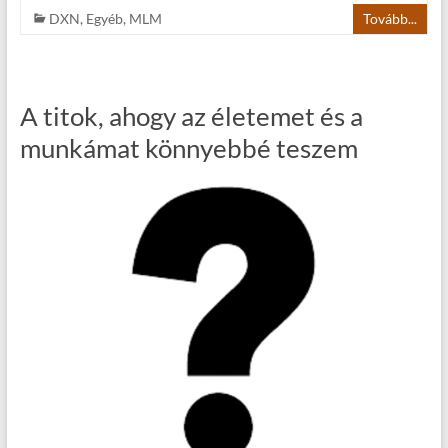
DXN
,
Egyéb
,
MLM
Tovább...
A titok, ahogy az életemet és a
munkámat könnyebbé teszem