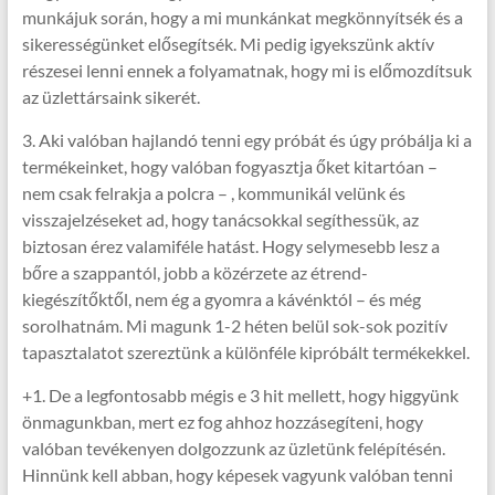
munkájuk során, hogy a mi munkánkat megkönnyítsék és a
sikerességünket elősegítsék. Mi pedig igyekszünk aktív
részesei lenni ennek a folyamatnak, hogy mi is előmozdítsuk
az üzlettársaink sikerét.
3. Aki valóban hajlandó tenni egy próbát és úgy próbálja ki a
termékeinket, hogy valóban fogyasztja őket kitartóan –
nem csak felrakja a polcra – , kommunikál velünk és
visszajelzéseket ad, hogy tanácsokkal segíthessük, az
biztosan érez valamiféle hatást. Hogy selymesebb lesz a
bőre a szappantól, jobb a közérzete az étrend-
kiegészítőktől, nem ég a gyomra a kávénktól – és még
sorolhatnám. Mi magunk 1-2 héten belül sok-sok pozitív
tapasztalatot szereztünk a különféle kipróbált termékekkel.
+1. De a legfontosabb mégis e 3 hit mellett, hogy higgyünk
önmagunkban, mert ez fog ahhoz hozzásegíteni, hogy
valóban tevékenyen dolgozzunk az üzletünk felépítésén.
Hinnünk kell abban, hogy képesek vagyunk valóban tenni