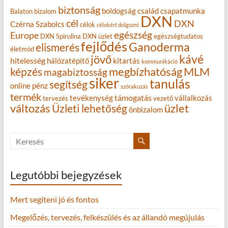
biztonság
boldogság
család
csapatmunka
Balaton
bizalom
DXN
cél
DXN
Czérna Szabolcs
célok
célokért dolgozni
egészség
Europe
DXN Spirulina
DXN üzlet
egészségtudatos
fejlődés
Ganoderma
elismerés
életmód
kávé
jövő
hitelesség
hálózatépítő
kitartás
kommunikáció
MLM
képzés
megbízhatóság
magabiztosság
siker
tanulás
segítség
online
pénz
szórakozás
termék
támogatás
tevékenység
vállalkozás
tervezés
vezető
változás
Üzleti lehetőség
üzlet
önbizalom
Legutóbbi bejegyzések
Mert segíteni jó és fontos
Megelőzés, tervezés, felkészülés és az állandó megújulás