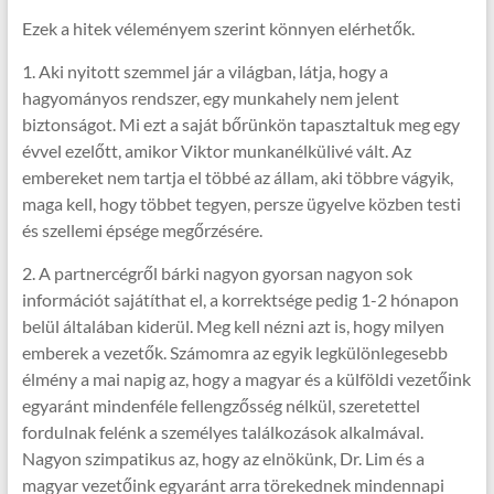
Ezek a hitek véleményem szerint könnyen elérhetők.
1. Aki nyitott szemmel jár a világban, látja, hogy a
hagyományos rendszer, egy munkahely nem jelent
biztonságot. Mi ezt a saját bőrünkön tapasztaltuk meg egy
évvel ezelőtt, amikor Viktor munkanélkülivé vált. Az
embereket nem tartja el többé az állam, aki többre vágyik,
maga kell, hogy többet tegyen, persze ügyelve közben testi
és szellemi épsége megőrzésére.
2. A partnercégről bárki nagyon gyorsan nagyon sok
információt sajátíthat el, a korrektsége pedig 1-2 hónapon
belül általában kiderül. Meg kell nézni azt is, hogy milyen
emberek a vezetők. Számomra az egyik legkülönlegesebb
élmény a mai napig az, hogy a magyar és a külföldi vezetőink
egyaránt mindenféle fellengzősség nélkül, szeretettel
fordulnak felénk a személyes találkozások alkalmával.
Nagyon szimpatikus az, hogy az elnökünk, Dr. Lim és a
magyar vezetőink egyaránt arra törekednek mindennapi