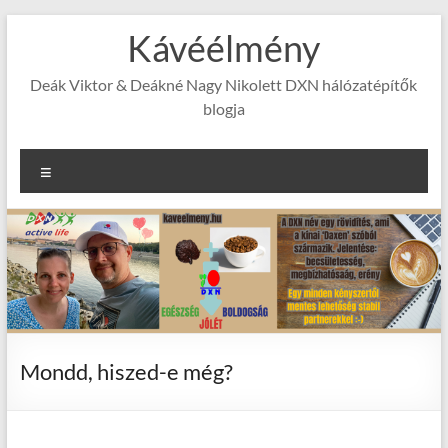
Skip
Kávéélmény
to
content
Deák Viktor & Deákné Nagy Nikolett DXN hálózatépítők
blogja
Menu
Mondd, hiszed-e még?