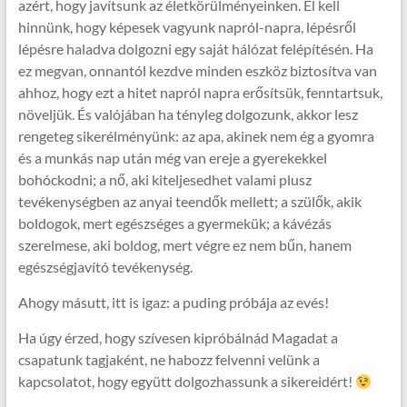
azért, hogy javítsunk az életkörülményeinken. El kell
hinnünk, hogy képesek vagyunk napról-napra, lépésről
lépésre haladva dolgozni egy saját hálózat felépítésén. Ha
ez megvan, onnantól kezdve minden eszköz biztosítva van
ahhoz, hogy ezt a hitet napról napra erősítsük, fenntartsuk,
növeljük. És valójában ha tényleg dolgozunk, akkor lesz
rengeteg sikerélményünk: az apa, akinek nem ég a gyomra
és a munkás nap után még van ereje a gyerekekkel
bohóckodni; a nő, aki kiteljesedhet valami plusz
tevékenységben az anyai teendők mellett; a szülők, akik
boldogok, mert egészséges a gyermekük; a kávézás
szerelmese, aki boldog, mert végre ez nem bűn, hanem
egészségjavító tevékenység.
Ahogy másutt, itt is igaz: a puding próbája az evés!
Ha úgy érzed, hogy szívesen kipróbálnád Magadat a
csapatunk tagjaként, ne habozz felvenni velünk a
kapcsolatot, hogy együtt dolgozhassunk a sikereidért!