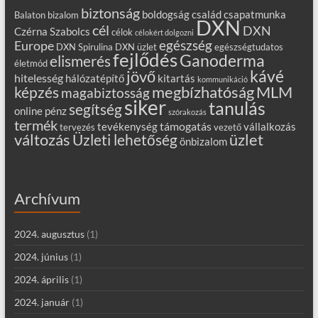
biztonság
boldogság
család
csapatmunka
Balaton
bizalom
DXN
cél
DXN
Czérna Szabolcs
célok
célokért dolgozni
egészség
Europe
DXN Spirulina
DXN üzlet
egészségtudatos
fejlődés
Ganoderma
elismerés
életmód
kávé
jövő
hitelesség
hálózatépítő
kitartás
kommunikáció
MLM
képzés
megbízhatóság
magabiztosság
siker
tanulás
segítség
online
pénz
szórakozás
termék
támogatás
tevékenység
vállalkozás
tervezés
vezető
változás
Üzleti lehetőség
üzlet
önbizalom
Archívum
2024. augusztus
(1)
2024. június
(1)
2024. április
(1)
2024. január
(1)