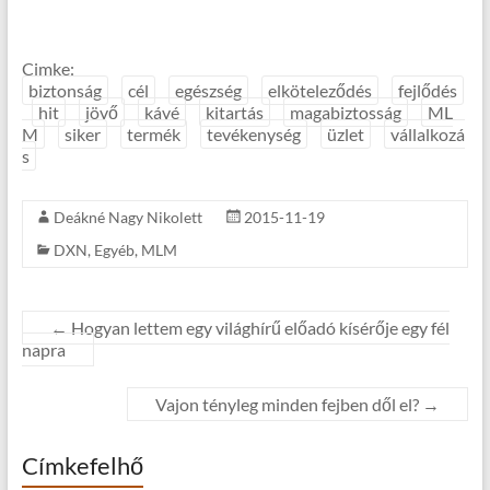
Cimke:
biztonság
cél
egészség
elköteleződés
fejlődés
hit
jövő
kávé
kitartás
magabiztosság
ML
M
siker
termék
tevékenység
üzlet
vállalkozá
s
Deákné Nagy Nikolett
2015-11-19
DXN
,
Egyéb
,
MLM
←
Hogyan lettem egy világhírű előadó kísérője egy fél
napra
Vajon tényleg minden fejben dől el?
→
Címkefelhő