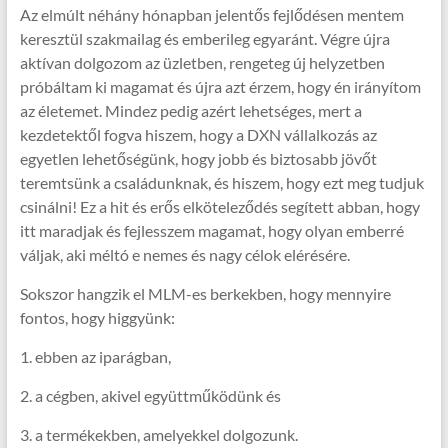
Az elmúlt néhány hónapban jelentős fejlődésen mentem
keresztül szakmailag és emberileg egyaránt. Végre újra
aktívan dolgozom az üzletben, rengeteg új helyzetben
próbáltam ki magamat és újra azt érzem, hogy én irányítom
az életemet. Mindez pedig azért lehetséges, mert a
kezdetektől fogva hiszem, hogy a DXN vállalkozás az
egyetlen lehetőségünk, hogy jobb és biztosabb jövőt
teremtsünk a családunknak, és hiszem, hogy ezt meg tudjuk
csinálni! Ez a hit és erős elköteleződés segített abban, hogy
itt maradjak és fejlesszem magamat, hogy olyan emberré
váljak, aki méltó e nemes és nagy célok elérésére.
Sokszor hangzik el MLM-es berkekben, hogy mennyire
fontos, hogy higgyünk:
1. ebben az iparágban,
2. a cégben, akivel együttműködünk és
3. a termékekben, amelyekkel dolgozunk.