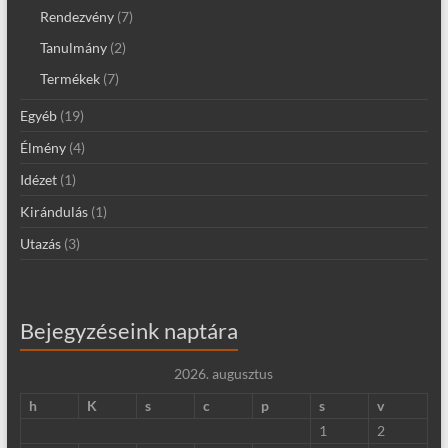
Rendezvény
(7)
Tanulmány
(2)
Termékek
(7)
Egyéb
(19)
Élmény
(4)
Idézet
(1)
Kirándulás
(1)
Utazás
(3)
Bejegyzéseink naptára
2026. augusztus
h
K
s
c
p
s
v
1
2