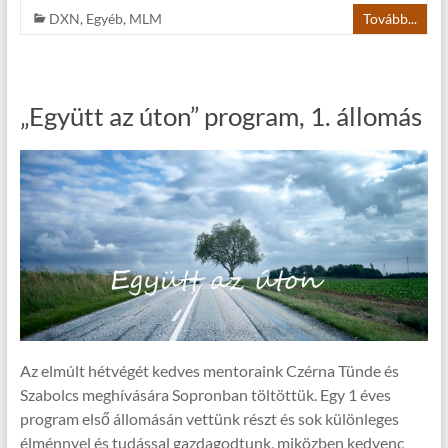
DXN
,
Egyéb
,
MLM
Tovább...
„Együtt az úton” program, 1. állomás
Az elmúlt hétvégét kedves mentoraink Czérna Tünde és
Szabolcs meghívására Sopronban töltöttük. Egy 1 éves
program első állomásán vettünk részt és sok különleges
élménnyel és tudással gazdagodtunk, miközben kedvenc