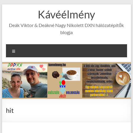
Skip
Kávéélmény
to
content
Deák Viktor & Deákné Nagy Nikolett DXN hálózatépítők
blogja
Menu
hit