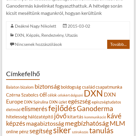
Ganodermás kávéinkat fogyaszthattuk. A hétvége során
kicsit meséltünk magunkról, hogyan kerültünk
Deákné Nagy Nikolett
2015-03-02
DXN
,
Képzés
,
Rendezvény
,
Utazás
Nincsenek hozzászólások
Tovább...
Címkefelhő
biztonság
boldogság
család
csapatmunka
Balaton
bizalom
DXN
cél
DXN
Czérna Szabolcs
célok
célokért dolgozni
egészség
Europe
DXN Spirulina
DXN üzlet
egészségtudatos
fejlődés
Ganoderma
elismerés
életmód
kávé
jövő
hitelesség
hálózatépítő
kitartás
kommunikáció
MLM
képzés
megbízhatóság
magabiztosság
siker
tanulás
segítség
online
pénz
szórakozás