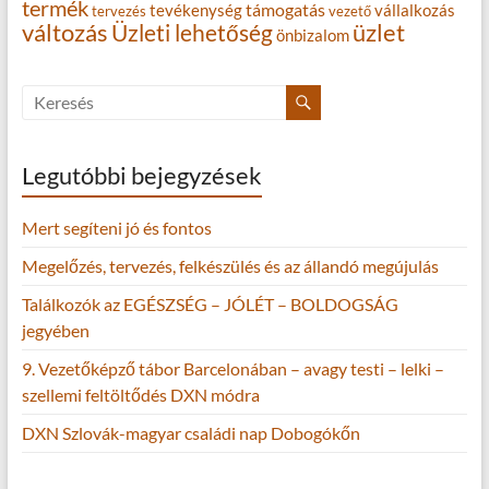
termék
támogatás
tevékenység
vállalkozás
tervezés
vezető
változás
Üzleti lehetőség
üzlet
önbizalom
Legutóbbi bejegyzések
Mert segíteni jó és fontos
Megelőzés, tervezés, felkészülés és az állandó megújulás
Találkozók az EGÉSZSÉG – JÓLÉT – BOLDOGSÁG
jegyében
9. Vezetőképző tábor Barcelonában – avagy testi – lelki –
szellemi feltöltődés DXN módra
DXN Szlovák-magyar családi nap Dobogókőn