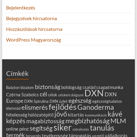
Bejelentkezés
Bejegyzések hírcsatorna
Hozzászólások hírcsatorna
WordPress Magyarország
Címkék
biztonság
boldogság
család
csapatmunka
Balaton
bizalom
DXN
cél
DXN
Czérna Szabolcs
célok
célokért dolgozni
egészség
Europe
DXN Spirulina
DXN üzlet
egészségtudatos
fejlődés
Ganoderma
elismerés
életmód
kávé
jövő
hitelesség
hálózatépítő
kitartás
kommunikáció
MLM
képzés
megbízhatóság
magabiztosság
siker
tanulás
segítség
online
pénz
szórakozás
termék
támogatás
tevékenység
vállalkozás
tervezés
vezető