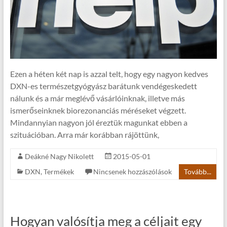
Ezen a héten két nap is azzal telt, hogy egy nagyon kedves
DXN-es természetgyógyász barátunk vendégeskedett
nálunk és a már meglévő vásárlóinknak, illetve más
ismerőseinknek biorezonanciás méréseket végzett.
Mindannyian nagyon jól éreztük magunkat ebben a
szituációban. Arra már korábban rájöttünk,
Deákné Nagy Nikolett
2015-05-01
DXN
,
Termékek
Nincsenek hozzászólások
Tovább...
Hogyan valósítja meg a céljait egy