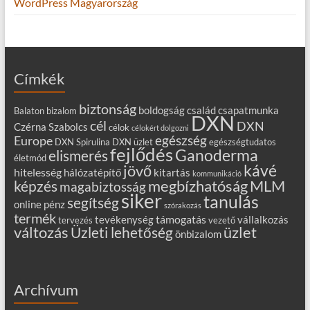
WordPress Magyarország
Címkék
biztonság
boldogság
család
csapatmunka
Balaton
bizalom
DXN
cél
DXN
Czérna Szabolcs
célok
célokért dolgozni
egészség
Europe
DXN Spirulina
DXN üzlet
egészségtudatos
fejlődés
Ganoderma
elismerés
életmód
kávé
jövő
hitelesség
hálózatépítő
kitartás
kommunikáció
MLM
képzés
megbízhatóság
magabiztosság
siker
tanulás
segítség
online
pénz
szórakozás
termék
támogatás
tevékenység
vállalkozás
tervezés
vezető
változás
Üzleti lehetőség
üzlet
önbizalom
Archívum