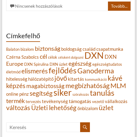
Nincsenek hozzászólások
Tovább...
Címkefelhő
biztonság
boldogság
család
csapatmunka
Balaton
bizalom
DXN
cél
DXN
Czérna Szabolcs
célok
célokért dolgozni
egészség
Europe
DXN Spirulina
DXN üzlet
egészségtudatos
fejlődés
Ganoderma
elismerés
életmód
kávé
jövő
hitelesség
hálózatépítő
kitartás
kommunikáció
MLM
képzés
megbízhatóság
magabiztosság
siker
tanulás
segítség
online
pénz
szórakozás
termék
támogatás
tevékenység
vállalkozás
tervezés
vezető
változás
Üzleti lehetőség
üzlet
önbizalom