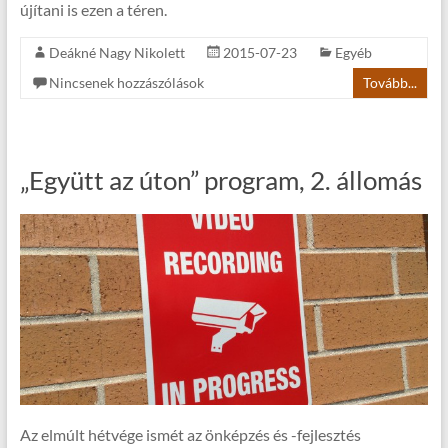
újítani is ezen a téren.
Deákné Nagy Nikolett
2015-07-23
Egyéb
Nincsenek hozzászólások
Tovább...
„Együtt az úton” program, 2. állomás
Az elmúlt hétvége ismét az önképzés és -fejlesztés