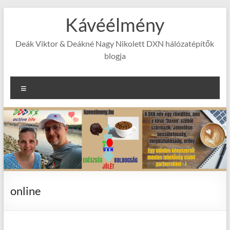
Skip
Kávéélmény
to
content
Deák Viktor & Deákné Nagy Nikolett DXN hálózatépítők
blogja
Menu
online