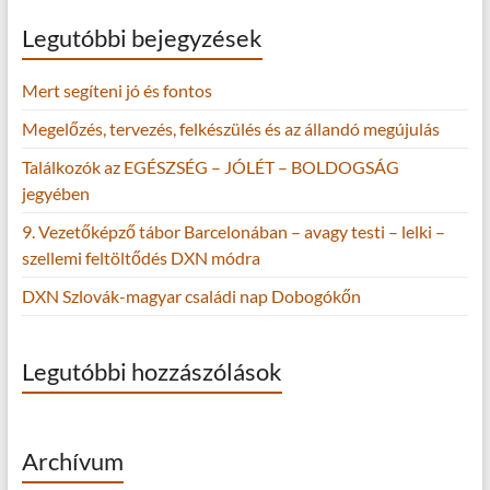
Legutóbbi bejegyzések
Mert segíteni jó és fontos
Megelőzés, tervezés, felkészülés és az állandó megújulás
Találkozók az EGÉSZSÉG – JÓLÉT – BOLDOGSÁG
jegyében
9. Vezetőképző tábor Barcelonában – avagy testi – lelki –
szellemi feltöltődés DXN módra
DXN Szlovák-magyar családi nap Dobogókőn
Legutóbbi hozzászólások
Archívum