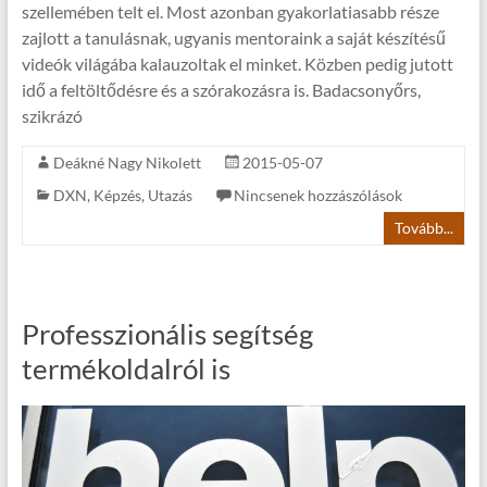
szellemében telt el. Most azonban gyakorlatiasabb része
zajlott a tanulásnak, ugyanis mentoraink a saját készítésű
videók világába kalauzoltak el minket. Közben pedig jutott
idő a feltöltődésre és a szórakozásra is. Badacsonyőrs,
szikrázó
Deákné Nagy Nikolett
2015-05-07
DXN
,
Képzés
,
Utazás
Nincsenek hozzászólások
Tovább...
Professzionális segítség
termékoldalról is