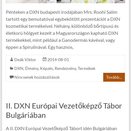
Pénteken a DXN budapesti irodájában Mrs. Roohi Salim
tartott egy bemutatóval egybekötött prezentációt a DXN
kozmetikai termékeivel. Néhány, különböző bőrtípusú és
életkorú hölgyet kezelt a Magyarországon kapható DXN
termékekkel, mint például a Ganodermás kávéval, vagy
éppen a Spirulinával. Egy hasznos,
Deák Viktor
2014-08-01
DXN
,
Élmény
,
Képzés
,
Rendezvény
,
Termékek
Nincsenek hozzászólások
Tovább...
II. DXN Európai Vezetőképző Tábor
Bulgáriában
A II. DXN Európai Vezetőképző Tábort idén Bulgáriában