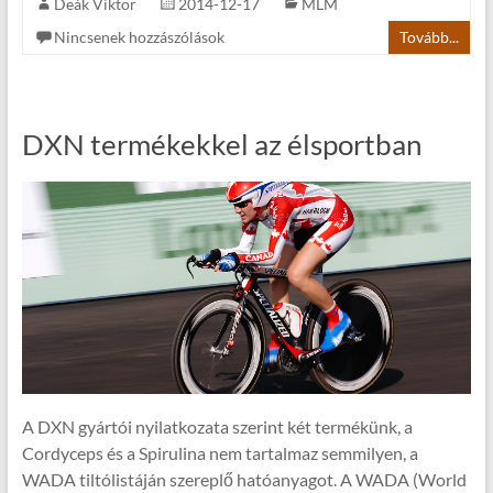
Deák Viktor
2014-12-17
MLM
Nincsenek hozzászólások
Tovább...
DXN termékekkel az élsportban
A DXN gyártói nyilatkozata szerint két termékünk, a
Cordyceps és a Spirulina nem tartalmaz semmilyen, a
WADA tiltólistáján szereplő hatóanyagot. A WADA (World