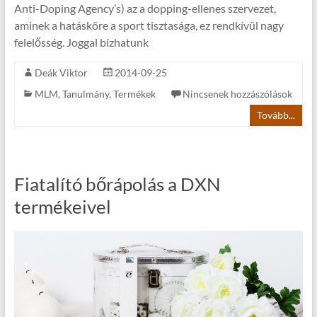
Anti-Doping Agency’s) az a dopping-ellenes szervezet,
aminek a hatásköre a sport tisztasága, ez rendkívül nagy
felelősség. Joggal bízhatunk
Deák Viktor
2014-09-25
MLM
,
Tanulmány
,
Termékek
Nincsenek hozzászólások
Tovább...
Fiatalító bőrápolás a DXN
termékeivel