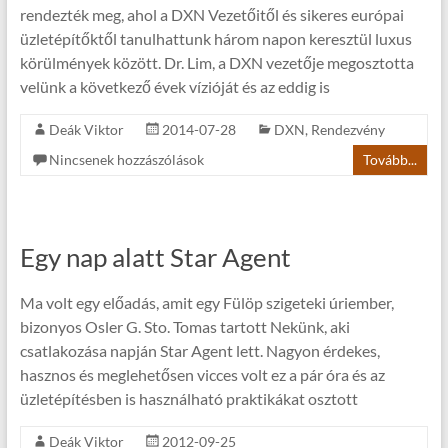
rendezték meg, ahol a DXN Vezetőitől és sikeres európai
üzletépítőktől tanulhattunk három napon keresztül luxus
körülmények között. Dr. Lim, a DXN vezetője megosztotta
velünk a következő évek vízióját és az eddig is
Deák Viktor
2014-07-28
DXN
,
Rendezvény
Nincsenek hozzászólások
Tovább...
Egy nap alatt Star Agent
Ma volt egy előadás, amit egy Fülöp szigeteki úriember,
bizonyos Osler G. Sto. Tomas tartott Nekünk, aki
csatlakozása napján Star Agent lett. Nagyon érdekes,
hasznos és meglehetősen vicces volt ez a pár óra és az
üzletépítésben is használható praktikákat osztott
Deák Viktor
2012-09-25