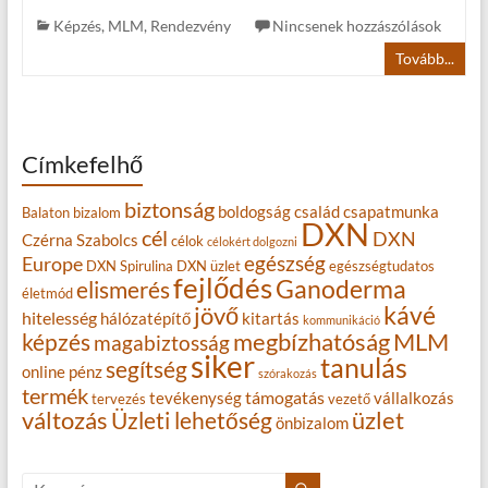
Képzés
,
MLM
,
Rendezvény
Nincsenek hozzászólások
Tovább...
Címkefelhő
biztonság
boldogság
család
csapatmunka
Balaton
bizalom
DXN
cél
DXN
Czérna Szabolcs
célok
célokért dolgozni
egészség
Europe
DXN Spirulina
DXN üzlet
egészségtudatos
fejlődés
Ganoderma
elismerés
életmód
kávé
jövő
hitelesség
hálózatépítő
kitartás
kommunikáció
MLM
képzés
megbízhatóság
magabiztosság
siker
tanulás
segítség
online
pénz
szórakozás
termék
támogatás
tevékenység
vállalkozás
tervezés
vezető
változás
Üzleti lehetőség
üzlet
önbizalom