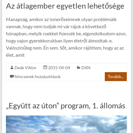
Az átlagember egyetlen lehetősége
Manapság, amikor az ismerőseimnek olyan problémáik
vannak, hogy nem tudják mi vár rájuk a következő
hónapban, melyik csekket fizessék be, elgondolkodom azon,
hogy vajon gyerekkorukban ilyen életről álmodtak-e.
Valószínűleg nem. Én sem. Sőt, amikor rájöttem, hogy az az
élet, amit
Deák Viktor
2015-04-04
DXN
Nincsenek hozzászólások
Tovább...
„Együtt az úton” program, 1. állomás