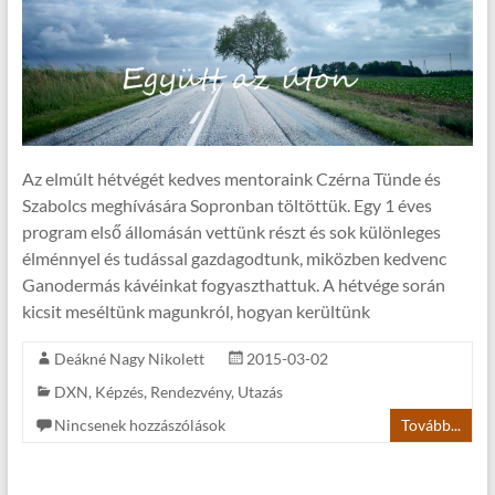
Az elmúlt hétvégét kedves mentoraink Czérna Tünde és
Szabolcs meghívására Sopronban töltöttük. Egy 1 éves
program első állomásán vettünk részt és sok különleges
élménnyel és tudással gazdagodtunk, miközben kedvenc
Ganodermás kávéinkat fogyaszthattuk. A hétvége során
kicsit meséltünk magunkról, hogyan kerültünk
Deákné Nagy Nikolett
2015-03-02
DXN
,
Képzés
,
Rendezvény
,
Utazás
Nincsenek hozzászólások
Tovább...