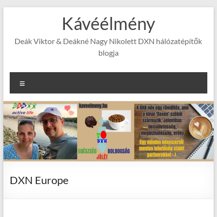
Skip
Kávéélmény
to
content
Deák Viktor & Deákné Nagy Nikolett DXN hálózatépítők
blogja
Menu
DXN Europe