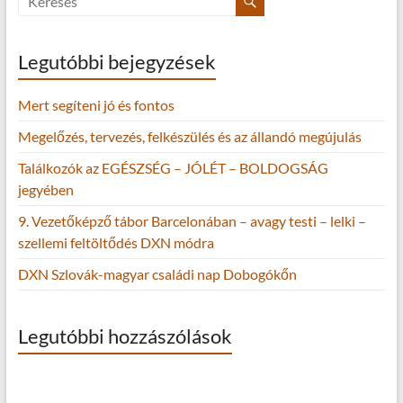
Legutóbbi bejegyzések
Mert segíteni jó és fontos
Megelőzés, tervezés, felkészülés és az állandó megújulás
Találkozók az EGÉSZSÉG – JÓLÉT – BOLDOGSÁG
jegyében
9. Vezetőképző tábor Barcelonában – avagy testi – lelki –
szellemi feltöltődés DXN módra
DXN Szlovák-magyar családi nap Dobogókőn
Legutóbbi hozzászólások