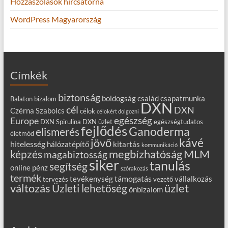
Hozzászólások hírcsatorna
WordPress Magyarország
Címkék
biztonság
boldogság
család
csapatmunka
Balaton
bizalom
DXN
cél
DXN
Czérna Szabolcs
célok
célokért dolgozni
egészség
Europe
DXN Spirulina
DXN üzlet
egészségtudatos
fejlődés
Ganoderma
elismerés
életmód
kávé
jövő
hitelesség
hálózatépítő
kitartás
kommunikáció
MLM
képzés
megbízhatóság
magabiztosság
siker
tanulás
segítség
online
pénz
szórakozás
termék
támogatás
tevékenység
vállalkozás
tervezés
vezető
változás
Üzleti lehetőség
üzlet
önbizalom