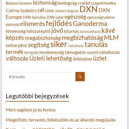
biztonság
boldogság
család
csapatmunka
Balaton
bizalom
DXN
cél
DXN
Czérna Szabolcs
célok
célokért dolgozni
egészség
Europe
DXN Spirulina
DXN üzlet
egészségtudatos
fejlődés
Ganoderma
elismerés
életmód
kávé
jövő
hitelesség
hálózatépítő
kitartás
kommunikáció
MLM
képzés
megbízhatóság
magabiztosság
siker
tanulás
segítség
online
pénz
szórakozás
termék
támogatás
tevékenység
vállalkozás
tervezés
vezető
változás
Üzleti lehetőség
üzlet
önbizalom
Legutóbbi bejegyzések
Mert segíteni jó és fontos
Megelőzés, tervezés, felkészülés és az állandó megújulás