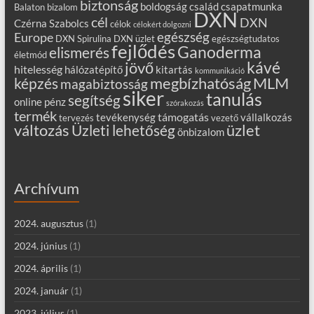
biztonság
boldogság
család
csapatmunka
Balaton
bizalom
DXN
cél
DXN
Czérna Szabolcs
célok
célokért dolgozni
egészség
Europe
DXN Spirulina
DXN üzlet
egészségtudatos
fejlődés
Ganoderma
elismerés
életmód
kávé
jövő
hitelesség
hálózatépítő
kitartás
kommunikáció
MLM
képzés
megbízhatóság
magabiztosság
siker
tanulás
segítség
online
pénz
szórakozás
termék
támogatás
tevékenység
vállalkozás
tervezés
vezető
változás
Üzleti lehetőség
üzlet
önbizalom
Archívum
2024. augusztus
(1)
2024. június
(1)
2024. április
(1)
2024. január
(1)
2023. július
(1)