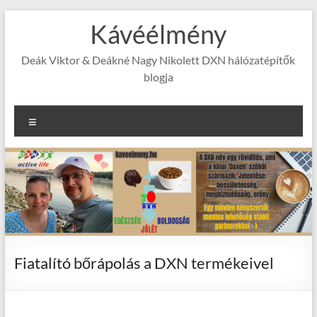
Skip
Kávéélmény
to
content
Deák Viktor & Deákné Nagy Nikolett DXN hálózatépítők
blogja
Menu
Fiatalító bőrápolás a DXN termékeivel