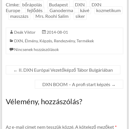
Cimke:
bőrápolás
Budapest
DXN
DXN
Europe
fejlődés
Ganoderma
kávé
kozmetikum
masszázs
Mrs. Roohi Salim
siker
Deák Viktor
2014-08-01
DXN
,
Élmény
,
Képzés
,
Rendezvény
,
Termékek
Nincsenek hozzászólások
←
II. DXN Európai Vezetőképző Tábor Bulgáriában
DXN BOOM – A profi start képzés
→
Vélemény, hozzászólás?
Az e-mail címet nem tesszük közzé.
A kötelező mezőket
*