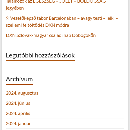
Találkozók az EGÉSZSÉG – JÓLÉT – BOLDOGSÁG
jegyében
9. Vezetőképző tábor Barcelonában – avagy testi – lelki –
szellemi feltöltődés DXN módra
DXN Szlovák-magyar családi nap Dobogókőn
Legutóbbi hozzászólások
Archívum
2024. augusztus
2024. június
2024. április
2024. január