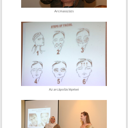
Arcmasszázs
Az arcápolás lépései