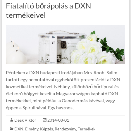
Fiatalító bőrápolás a DXN
termékeivel
Pénteken a DXN budapesti irodájában Mrs. Roohi Salim
tartott egy bemutatóval egybekötött prezentációt a DXN
kozmetikai termékeivel. Néhány, különböző bőrtípusú és
életkorú hölgyet kezelt a Magyarországon kapható DXN
termékekkel, mint például a Ganodermás kávéval, vagy
éppen a Spirulinával. Egy hasznos,
Deák Viktor
2014-08-01
DXN
,
Élmény
,
Képzés
,
Rendezvény
,
Termékek