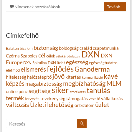
Nincsenek hozzászólások
Tovább...
Címkefelhő
biztonság
boldogság
család
csapatmunka
Balaton
bizalom
DXN
cél
DXN
Czérna Szabolcs
célok
célokért dolgozni
egészség
Europe
DXN Spirulina
DXN üzlet
egészségtudatos
fejlődés
Ganoderma
elismerés
életmód
kávé
jövő
hitelesség
hálózatépítő
kitartás
kommunikáció
MLM
képzés
megbízhatóság
magabiztosság
siker
tanulás
segítség
online
pénz
szórakozás
termék
támogatás
tevékenység
vállalkozás
tervezés
vezető
változás
Üzleti lehetőség
üzlet
önbizalom