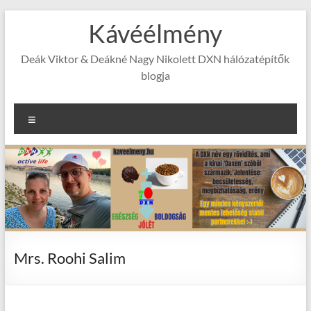
Skip
Kávéélmény
to
content
Deák Viktor & Deákné Nagy Nikolett DXN hálózatépítők
blogja
Menu
Mrs. Roohi Salim