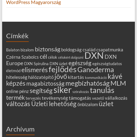
WordPress Magyarország
Címkék
biztonság
boldogság
család
csapatmunka
Balaton
bizalom
DXN
cél
DXN
Czérna Szabolcs
célok
célokért dolgozni
egészség
Europe
DXN Spirulina
DXN üzlet
egészségtudatos
fejlődés
Ganoderma
elismerés
életmód
kávé
jövő
hitelesség
hálózatépítő
kitartás
kommunikáció
MLM
képzés
megbízhatóság
magabiztosság
siker
tanulás
segítség
online
pénz
szórakozás
termék
támogatás
tevékenység
vállalkozás
tervezés
vezető
változás
Üzleti lehetőség
üzlet
önbizalom
Archívum