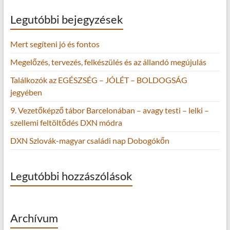
Legutóbbi bejegyzések
Mert segíteni jó és fontos
Megelőzés, tervezés, felkészülés és az állandó megújulás
Találkozók az EGÉSZSÉG – JÓLÉT – BOLDOGSÁG
jegyében
9. Vezetőképző tábor Barcelonában – avagy testi – lelki –
szellemi feltöltődés DXN módra
DXN Szlovák-magyar családi nap Dobogókőn
Legutóbbi hozzászólások
Archívum