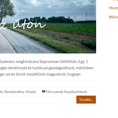
Hozz
Word
Szabolcs meghívására Sopronban töltöttük. Egy 1
leges élménnyel és tudással gazdagodtunk, miközben
ge során kicsit meséltünk magunkról, hogyan
és
,
Rendezvény
,
Utazás
Nincsenek hozzászólások
Tovább...