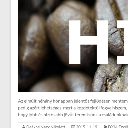
Az elmúlt néhány hónapban jelentős fejlődésen mentem 
pedig azért lehetséges, mert a kezdetektől fogva hiszem
hogy jobb és biztosabb jövőt teremtsünk a családunknak,
Deákné Nagy Nikolett
2015-11-19
DXN
,
Egyé