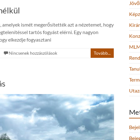
Jövő
nélkül
Képz
t, amelyek ismét megerősítették azt a nézetemet, hogy
Kirá
egtelenítéssel tartós fogyást elérni. Egy nagyon
Konz
ogy elkezdje fogyasztani
ML
Nincsenek hozzászólások
Tovább...
Rend
Tanu
Term
ás
Utaz
Me
Beje
Beje