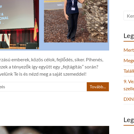
Leg
Mert 
ású emberek, közös célok, fejlődés, siker. Pihenés,
Megel
zek a tényezők így együtt egy „fejtágítás” során?
Talá
elünk Te is és nézd meg a saját szemeddel!
9. Ve
zés
Tovább...
szel
DXN 
Leg