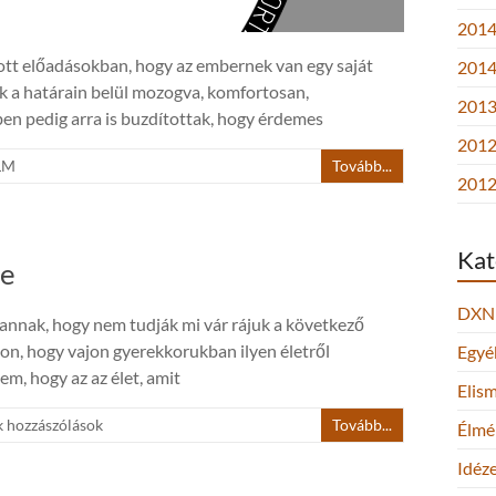
2014.
lott előadásokban, hogy az embernek van egy saját
2014
k a határain belül mozogva, komfortosan,
2013.
ben pedig arra is buzdítottak, hogy érdemes
2012
LM
Tovább...
2012
Kat
ge
DXN
nnak, hogy nem tudják mi vár rájuk a következő
on, hogy vajon gyerekkorukban ilyen életről
Egyé
em, hogy az az élet, amit
Elis
 hozzászólások
Tovább...
Élmé
Idéz