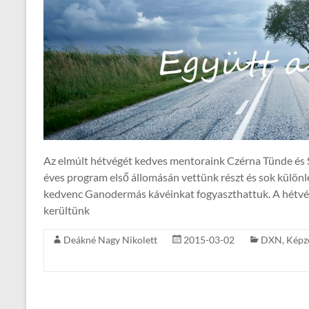
Az elmúlt hétvégét kedves mentoraink Czérna Tünde és 
éves program első állomásán vettünk részt és sok külön
kedvenc Ganodermás kávéinkat fogyaszthattuk. A hétvé
kerültünk
Deákné Nagy Nikolett
2015-03-02
DXN
,
Képz