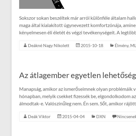
Sokszor sokan beszéltek már arról különféle általam hal
maga által kialakított úgynevezett komfortzónája, amine
kényelmesen éli életét és végzi tevékenységeit. A legtöb
Deákné Nagy Nikolett
2015-10-18
Élmény
,
M
Az átlagember egyetlen lehetősé
Manapság, amikor az ismerőseimnek olyan problémáik va
hónapban, melyik csekket fizessék be, elgondolkodom az
álmodtak-e. Valószínűleg nem. Én sem. Sőt, amikor rájött
Deák Viktor
2015-04-04
DXN
Nincsenek