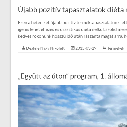
Újabb pozitív tapasztalatok diéta 
Ezen a héten két újabb pozitív terméktapasztalatunk let
igenis lehet éhezés és drasztikus diéta nélkül, szolíd mér
kedves rokonunk hosszú idő után rászánta magát arra, h
Deákné Nagy Nikolett
2015-03-29
Termékek
„Együtt az úton” program, 1. állom