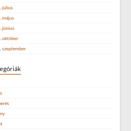
 július
. május
 június
. október
. szeptember
egóriák
b
merés
ny
et