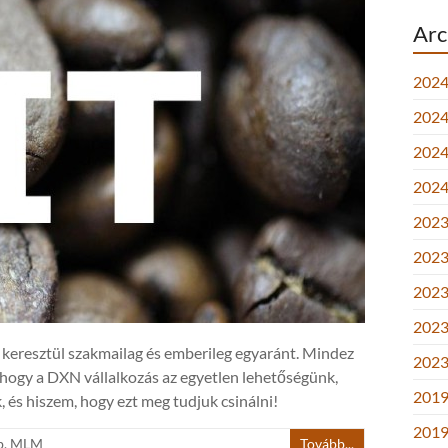
Arc
2024
2024.
2024.
2024
2023.
2023.
2023.
2023
keresztül szakmailag és emberileg egyaránt. Mindez
2023
, hogy a DXN vállalkozás az egyetlen lehetőségünk,
2019
 és hiszem, hogy ezt meg tudjuk csinálni!
2019
b
,
MLM
Tovább...