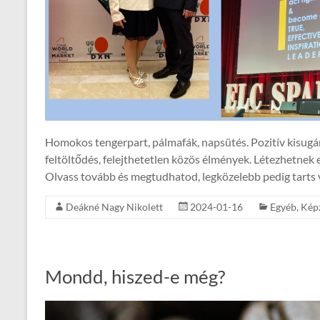
Homokos tengerpart, pálmafák, napsütés. Pozitív kisugárz
feltöltődés, felejthetetlen közös élmények. Létezhetnek e
Olvass tovább és megtudhatod, legközelebb pedig tarts v
Deákné Nagy Nikolett
2024-01-16
Egyéb
,
Kép
Mondd, hiszed-e még?