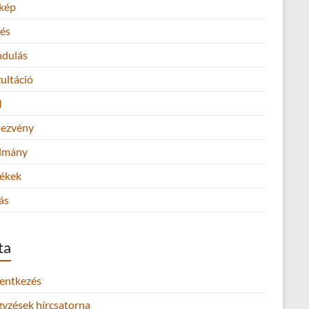
kép
és
ndulás
ultáció
M
ezvény
lmány
ékek
ás
ta
lentkezés
gyzések hírcsatorna