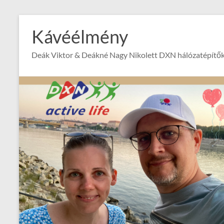
Skip
to
Kávéélmény
content
Deák Viktor & Deákné Nagy Nikolett DXN hálózatépítők