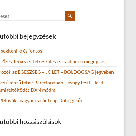
utóbbi bejegyzések
segíteni jó és fontos
őzés, tervezés, felkészülés és az állandó megújulás
lkozók az EGÉSZSÉG – JÓLÉT – BOLDOGSÁG jegyében
zetőképző tábor Barcelonában – avagy testi – lelki –
lemi feltöltődés DXN módra
Szlovák-magyar családi nap Dobogókőn
utóbbi hozzászólások