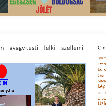
– avagy testi – lelki – szellemi
Cím
Balat
Czér
Eur
életm
hitel
kép
onlin
terve
Üzl