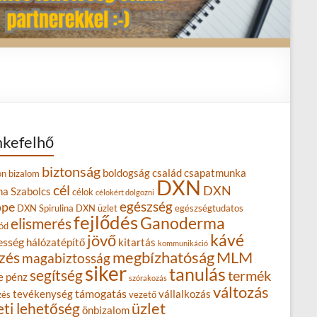
kefelhő
biztonság
boldogság
család
csapatmunka
on
bizalom
DXN
cél
DXN
na Szabolcs
célok
célokért dolgozni
egészség
ope
DXN Spirulina
DXN üzlet
egészségtudatos
fejlődés
Ganoderma
elismerés
ód
kávé
jövő
esség
hálózatépítő
kitartás
kommunikáció
MLM
zés
megbízhatóság
magabiztosság
siker
tanulás
segítség
termék
e
pénz
szórakozás
változás
támogatás
tevékenység
vállalkozás
zés
vezető
eti lehetőség
üzlet
önbizalom