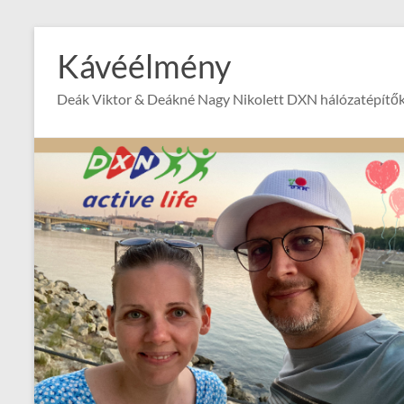
Skip
to
Kávéélmény
content
Deák Viktor & Deákné Nagy Nikolett DXN hálózatépítők