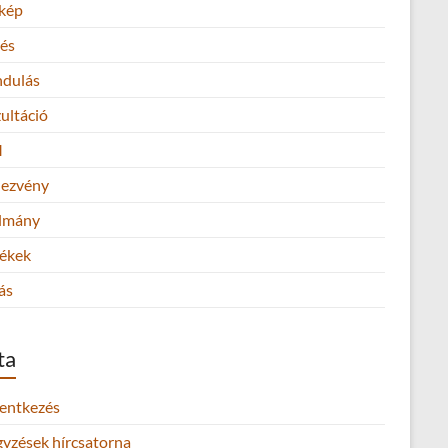
kép
és
ndulás
ultáció
M
ezvény
lmány
ékek
ás
ta
lentkezés
gyzések hírcsatorna