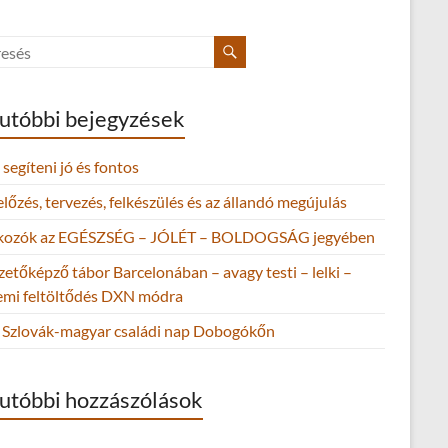
utóbbi bejegyzések
segíteni jó és fontos
őzés, tervezés, felkészülés és az állandó megújulás
lkozók az EGÉSZSÉG – JÓLÉT – BOLDOGSÁG jegyében
zetőképző tábor Barcelonában – avagy testi – lelki –
lemi feltöltődés DXN módra
Szlovák-magyar családi nap Dobogókőn
utóbbi hozzászólások