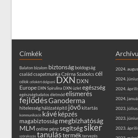
Címkék
Archív
biztonság
boldogság
Balaton
bizalom
2024. augus
cél
család
csapatmunka
Czérna Szabolcs
DXN
2024. júniu
DXN
célok
célokért dolgozni
egészség
Europe
DXN Spirulina
DXN üzlet
2024. áprili
elismerés
egészségtudatos életmód
fejlődés
2024. januá
Ganoderma
jövő
hitelesség
hálózatépítő
kitartás
2023. július
kávé
képzés
kommunikáció
2023. júniu
megbízhatóság
magabiztosság
siker
MLM
segítség
2023. áprili
online
pénz
tanulás
termék
tervezés
szórakozás
2023. márc