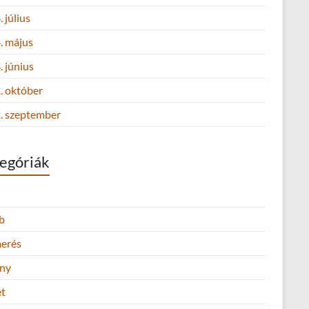
 július
. május
 június
. október
. szeptember
egóriák
b
merés
ny
et