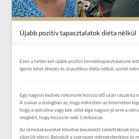
Újabb pozitív tapasztalatok diéta nélkül
Ezen a héten két újabb pozitív terméktapasztalatunk let
igenis lehet éhezés és drasztikus diéta nélkül, szolíd mére
Egy nagyon kedves rokonunk hosszú idő után rászánta ma
A csavar a dologban az, hogy miközben az interneten lúgo
hogy a spirulina vagy kék-zöld alga nagyon jó erre a célra
megkért, hogy hozzunk neki 1 dobozzal.
Az útmutatásunkat követve beszedett tablettáknak kösz
sikerült elérni. Beindult a szervezet méregtelenítése és m