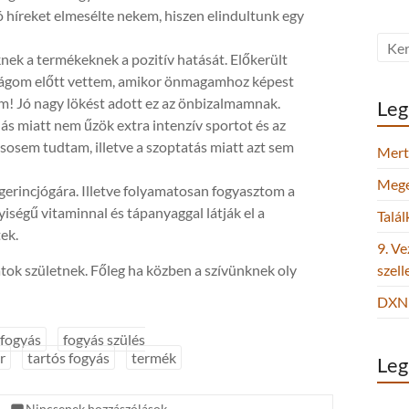
 híreket elmesélte nekem, hiszen elindultunk egy
ek a termékeknek a pozitív hatását. Előkerült
sságom előtt vettem, amikor önmagamhoz képest
ám! Jó nagy lökést adott ez az önbizalmamnak.
Leg
ás miatt nem űzök extra intenzív sportot és az
g sosem tudtam, illetve a szoptatás miatt azt sem
Mert 
Megel
gerincjógára. Illetve folyamatosan fogyasztom a
iségű vitaminnal és tápanyaggal látják el a
Talá
tek.
9. Ve
atok születnek. Főleg ha közben a szívünknek oly
szel
DXN 
fogyás
fogyás szülés
r
tartós fogyás
termék
Leg
Nincsenek hozzászólások