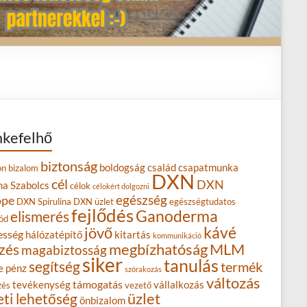
kefelhő
biztonság
boldogság
család
csapatmunka
on
bizalom
DXN
cél
DXN
na Szabolcs
célok
célokért dolgozni
egészség
ope
DXN Spirulina
DXN üzlet
egészségtudatos
fejlődés
Ganoderma
elismerés
ód
kávé
jövő
esség
hálózatépítő
kitartás
kommunikáció
MLM
zés
megbízhatóság
magabiztosság
siker
tanulás
segítség
termék
e
pénz
szórakozás
változás
támogatás
tevékenység
vállalkozás
zés
vezető
eti lehetőség
üzlet
önbizalom