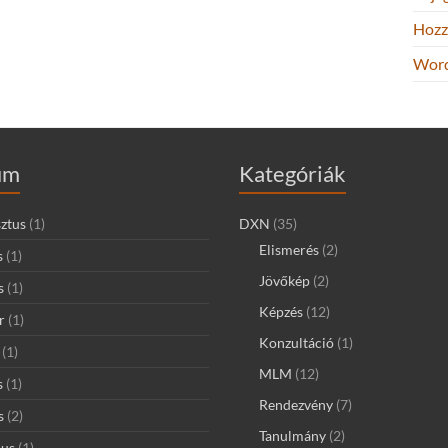
Hozz
Word
um
Kategóriák
ztus
(1)
DXN
(35)
Elismerés
(2)
s
(1)
Jövőkép
(2)
s
(1)
Képzés
(12)
r
(1)
Konzultáció
(1)
(1)
MLM
(12)
s
(1)
Rendezvény
(7)
s
(2)
Tanulmány
(2)
ius
(1)