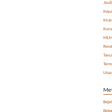
Jövő
Képz
Kirá
Konz
ML
Rend
Tanu
Term
Utaz
Me
Beje
Beje