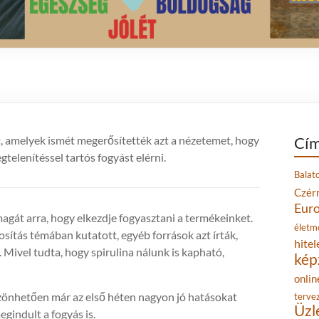
t, amelyek ismét megerősítették azt a nézetemet, hogy
Cím
gtelenítéssel tartós fogyást elérni.
Balat
Czér
Eur
gát arra, hogy elkezdje fogyasztani a termékeinket.
életm
sítás témában kutatott, egyéb források azt írták,
hitel
. Mivel tudta, hogy spirulina nálunk is kapható,
kép
onlin
önhetően már az első héten nagyon jó hatásokat
terve
Üzl
egindult a fogyás is.