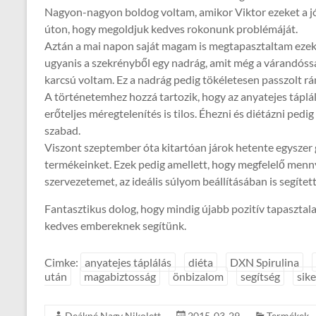
Nagyon-nagyon boldog voltam, amikor Viktor ezeket a jó
úton, hogy megoldjuk kedves rokonunk problémáját.
Aztán a mai napon saját magam is megtapasztaltam ezekn
ugyanis a szekrényből egy nadrág, amit még a várandó
karcsú voltam. Ez a nadrág pedig tökéletesen passzolt r
A történetemhez hozzá tartozik, hogy az anyatejes táplál
erőteljes méregtelenítés is tilos. Éhezni és diétázni pedi
szabad.
Viszont szeptember óta kitartóan járok hetente egyszer 
termékeinket. Ezek pedig amellett, hogy megfelelő menny
szervezetemet, az ideális súlyom beállításában is segítet
Fantasztikus dolog, hogy mindig újabb pozitív tapasztal
kedves embereknek segítünk.
Cimke:
anyatejes táplálás
diéta
DXN Spirulina
után
magabiztosság
önbizalom
segítség
sike
Deákné Nagy Nikolett
2015-03-29
Termékek