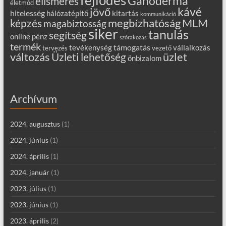
fejlődés
Ganoderma
elismerés
életmód
kávé
jövő
hitelesség
hálózatépítő
kitartás
kommunikáció
MLM
képzés
megbízhatóság
magabiztosság
siker
tanulás
segítség
online
pénz
szórakozás
termék
támogatás
tevékenység
vállalkozás
tervezés
vezető
változás
Üzleti lehetőség
üzlet
önbizalom
Archívum
2024. augusztus
(1)
2024. június
(1)
2024. április
(1)
2024. január
(1)
2023. július
(1)
2023. június
(1)
2023. április
(2)