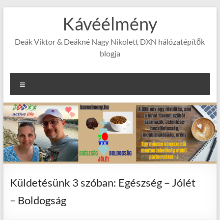
Skip
Kávéélmény
to
content
Deák Viktor & Deákné Nagy Nikolett DXN hálózatépítők
blogja
Menu
Küldetésünk 3 szóban: Egészség – Jólét
– Boldogság