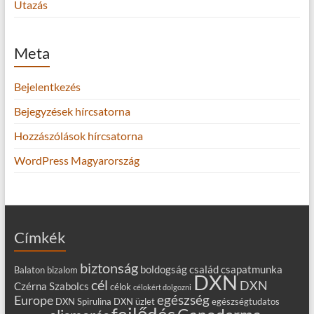
Utazás
Meta
Bejelentkezés
Bejegyzések hírcsatorna
Hozzászólások hírcsatorna
WordPress Magyarország
Címkék
biztonság
boldogság
család
csapatmunka
Balaton
bizalom
DXN
cél
DXN
Czérna Szabolcs
célok
célokért dolgozni
egészség
Europe
DXN Spirulina
DXN üzlet
egészségtudatos