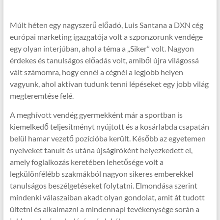
Múlt héten egy nagyszerű előadó, Luis Santana a DXN cég
európai marketing igazgatója volt a szponzorunk vendége
egy olyan interjúban, ahol a téma a „Siker” volt. Nagyon
érdekes és tanulságos előadás volt, amiből újra világossá
vált számomra, hogy ennél a cégnél a legjobb helyen
vagyunk, ahol aktívan tudunk tenni lépéseket egy jobb világ
megteremtése felé.
A meghívott vendég gyermekként már a sportban is
kiemelkedő teljesítményt nyújtott és a kosárlabda csapatán
belül hamar vezető pozícióba került. Később az egyetemen
nyelveket tanult és utána újságíróként helyezkedett el,
amely foglalkozás keretében lehetősége volt a
legkülönfélébb szakmákból nagyon sikeres emberekkel
tanulságos beszélgetéseket folytatni. Elmondása szerint
mindenki válaszaiban akadt olyan gondolat, amit át tudott
ültetni és alkalmazni a mindennapi tevékenysége során a