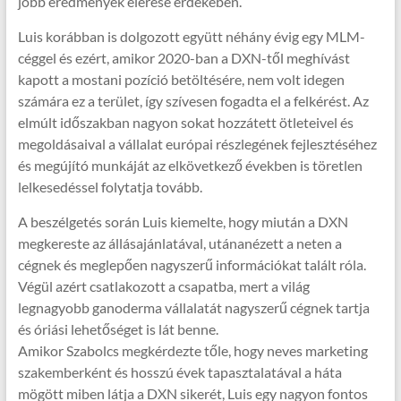
jobb eredmények elérése érdekében.
Luis korábban is dolgozott együtt néhány évig egy MLM-
céggel és ezért, amikor 2020-ban a DXN-től meghívást
kapott a mostani pozíció betöltésére, nem volt idegen
számára ez a terület, így szívesen fogadta el a felkérést. Az
elmúlt időszakban nagyon sokat hozzátett ötleteivel és
megoldásaival a vállalat európai részlegének fejlesztéséhez
és megújító munkáját az elkövetkező években is töretlen
lelkesedéssel folytatja tovább.
A beszélgetés során Luis kiemelte, hogy miután a DXN
megkereste az állásajánlatával, utánanézett a neten a
cégnek és meglepően nagyszerű információkat talált róla.
Végül azért csatlakozott a csapatba, mert a világ
legnagyobb ganoderma vállalatát nagyszerű cégnek tartja
és óriási lehetőséget is lát benne.
Amikor Szabolcs megkérdezte tőle, hogy neves marketing
szakemberként és hosszú évek tapasztalatával a háta
mögött miben látja a DXN sikerét, Luis egy nagyon fontos