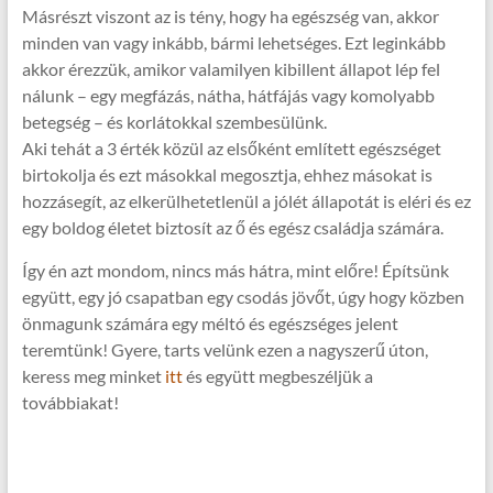
Másrészt viszont az is tény, hogy ha egészség van, akkor
minden van vagy inkább, bármi lehetséges. Ezt leginkább
akkor érezzük, amikor valamilyen kibillent állapot lép fel
nálunk – egy megfázás, nátha, hátfájás vagy komolyabb
betegség – és korlátokkal szembesülünk.
Aki tehát a 3 érték közül az elsőként említett egészséget
birtokolja és ezt másokkal megosztja, ehhez másokat is
hozzásegít, az elkerülhetetlenül a jólét állapotát is eléri és ez
egy boldog életet biztosít az ő és egész családja számára.
Így én azt mondom, nincs más hátra, mint előre! Építsünk
együtt, egy jó csapatban egy csodás jövőt, úgy hogy közben
önmagunk számára egy méltó és egészséges jelent
teremtünk! Gyere, tarts velünk ezen a nagyszerű úton,
keress meg minket
itt
és együtt megbeszéljük a
továbbiakat!