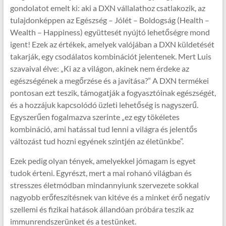
gondolatot emelt ki: aki a DXN vállalathoz csatlakozik, az
tulajdonképpen az Egészség – Jólét – Boldogság (Health –
Wealth – Happiness) együttesét nyújtó lehetőségre mond
igent! Ezek az értékek, amelyek valójában a DXN küldetését
takarják, egy csodálatos kombinációt jelentenek. Mert Luis
szavaival élve: „Ki az a világon, akinek nem érdeke az
egészségének a megőrzése és a javítása?” A DXN termékei
pontosan ezt teszik, támogatják a fogyasztóinak egészségét,
és a hozzájuk kapcsolódó üzleti lehetőség is nagyszerű.
Egyszerűen fogalmazva szerinte „ez egy tökéletes
kombináció, ami hatással tud lenni a világra és jelentős
változást tud hozni egyének szintjén az életünkbe”.
Ezek pedig olyan tények, amelyekkel jómagam is egyet
tudok érteni. Egyrészt, mert a mai rohanó világban és
stresszes életmódban mindannyiunk szervezete sokkal
nagyobb erőfeszítésnek van kitéve és a minket érő negatív
szellemi és fizikai hatások állandóan próbára teszik az
immunrendszerünket és a testünket.