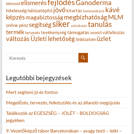
fejlődés
Ganoderma
elismerés
életmód
kávé
jövő
hitelesség
hálózatépítő
kitartás
kommunikáció
MLM
képzés
megbízhatóság
magabiztosság
siker
tanulás
segítség
online
pénz
szórakozás
termék
támogatás
tevékenység
vállalkozás
tervezés
vezető
változás
Üzleti lehetőség
üzlet
önbizalom
Legutóbbi bejegyzések
Mert segíteni jó és fontos
Megelőzés, tervezés, felkészülés és az állandó megújulás
Találkozók az EGÉSZSÉG – JÓLÉT – BOLDOGSÁG
jegyében
9. Vezetőképző tábor Barcelonában – avagy testi – lelki –