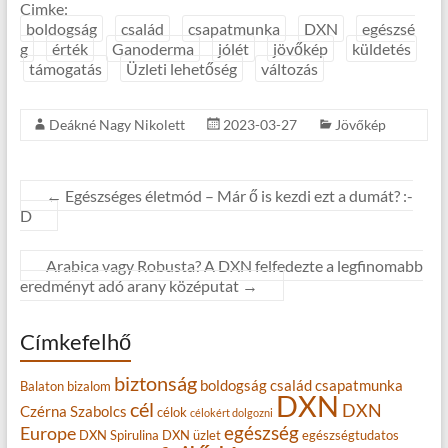
Cimke:
boldogság
család
csapatmunka
DXN
egészsé
g
érték
Ganoderma
jólét
jövőkép
küldetés
támogatás
Üzleti lehetőség
változás
Deákné Nagy Nikolett
2023-03-27
Jövőkép
←
Egészséges életmód – Már ő is kezdi ezt a dumát? :-
D
Arabica vagy Robusta? A DXN felfedezte a legfinomabb
eredményt adó arany középutat
→
Címkefelhő
biztonság
boldogság
család
csapatmunka
Balaton
bizalom
DXN
cél
DXN
Czérna Szabolcs
célok
célokért dolgozni
egészség
Europe
DXN Spirulina
DXN üzlet
egészségtudatos