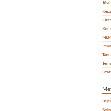
Jövő
Képz
Kirá
Konz
ML
Rend
Tanu
Term
Utaz
Me
Beje
Beje