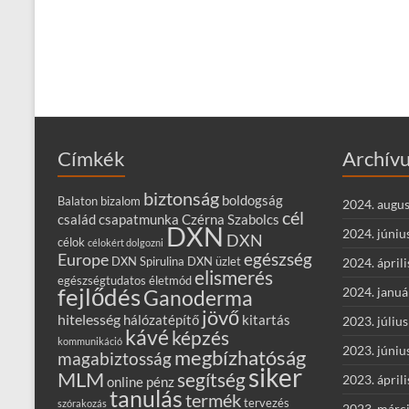
Címkék
Archív
biztonság
boldogság
Balaton
bizalom
2024. augus
cél
család
csapatmunka
Czérna Szabolcs
DXN
2024. júniu
DXN
célok
célokért dolgozni
egészség
Europe
DXN Spirulina
DXN üzlet
2024. áprili
elismerés
egészségtudatos életmód
fejlődés
2024. januá
Ganoderma
jövő
hitelesség
hálózatépítő
kitartás
2023. július
kávé
képzés
kommunikáció
2023. júniu
megbízhatóság
magabiztosság
siker
MLM
segítség
2023. áprili
online
pénz
tanulás
termék
tervezés
szórakozás
2023. márc