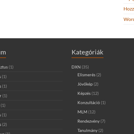
Hozz
Word
um
Kategóriák
ztus
(1)
DXN
(35)
Elismerés
(2)
s
(1)
Jövőkép
(2)
s
(1)
Képzés
(12)
r
(1)
Konzultáció
(1)
(1)
MLM
(12)
s
(1)
Rendezvény
(7)
s
(2)
Tanulmány
(2)
ius
(1)