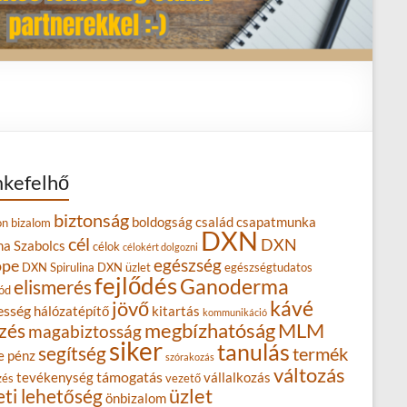
kefelhő
biztonság
boldogság
család
csapatmunka
on
bizalom
DXN
cél
DXN
na Szabolcs
célok
célokért dolgozni
egészség
ope
DXN Spirulina
DXN üzlet
egészségtudatos
fejlődés
Ganoderma
elismerés
ód
kávé
jövő
esség
hálózatépítő
kitartás
kommunikáció
MLM
zés
megbízhatóság
magabiztosság
siker
tanulás
segítség
termék
e
pénz
szórakozás
változás
támogatás
tevékenység
vállalkozás
zés
vezető
eti lehetőség
üzlet
önbizalom