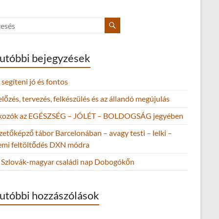
utóbbi bejegyzések
segíteni jó és fontos
őzés, tervezés, felkészülés és az állandó megújulás
lkozók az EGÉSZSÉG – JÓLÉT – BOLDOGSÁG jegyében
zetőképző tábor Barcelonában – avagy testi – lelki –
lemi feltöltődés DXN módra
Szlovák-magyar családi nap Dobogókőn
utóbbi hozzászólások