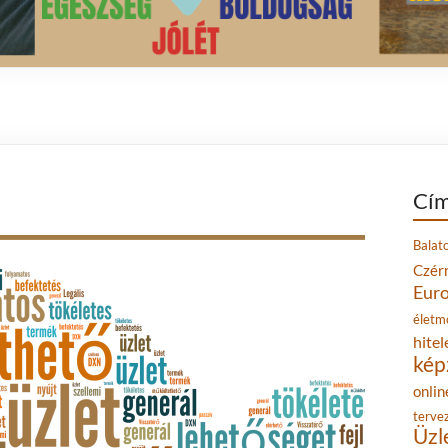
Cím
Balat
Czér
Eur
életm
hitel
kép
onlin
terve
Üzl