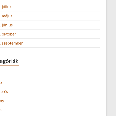
 július
. május
 június
. október
. szeptember
egóriák
b
merés
ny
et