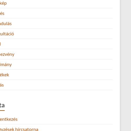
kép
és
ndulás
ultáció
M
ezvény
lmány
ékek
ás
ta
lentkezés
gyzések hírcsatorna