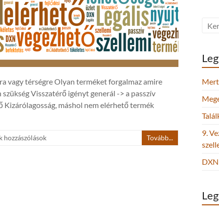
Leg
gra vagy térségre Olyan terméket forgalmaz amire
Mert 
zükség Visszatérő igényt generál -> a passzív
Megel
tő Kizárólagosság, máshol nem elérhető termék
Talá
9. Ve
k hozzászólások
Tovább...
szel
DXN 
Leg