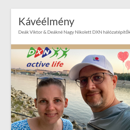
Skip
to
Kávéélmény
content
Deák Viktor & Deákné Nagy Nikolett DXN hálózatépítők