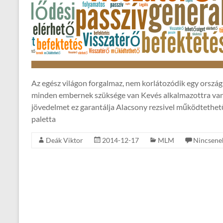
Az egész világon forgalmaz, nem korlátozódik egy orszá
minden embernek szüksége van Kevés alkalmazottra van s
jövedelmet ez garantálja Alacsony rezsivel működtethe
paletta
Deák Viktor
2014-12-17
MLM
Nincsene