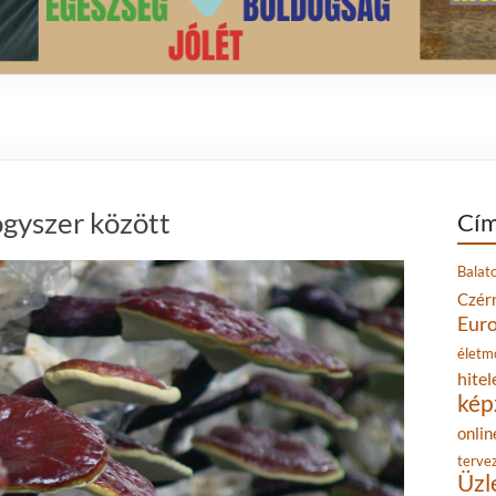
gyszer között
Cím
Balat
Czér
Eur
életm
hitel
kép
onlin
terve
Üzl