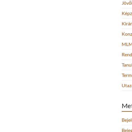
Jövő
Képz
Kirá
Konz
ML
Rend
Tanu
Term
Utaz
Me
Beje
Beje