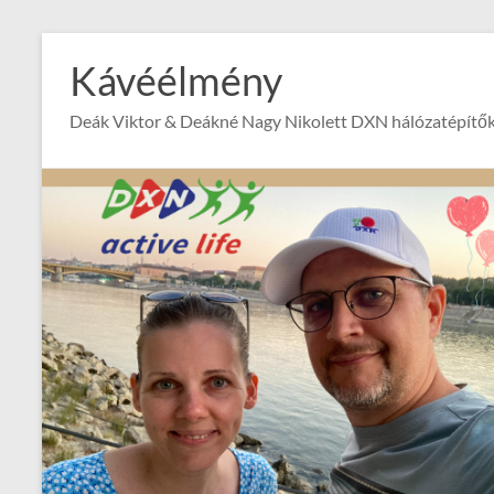
Skip
to
Kávéélmény
content
Deák Viktor & Deákné Nagy Nikolett DXN hálózatépítők