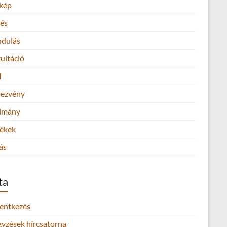
kép
és
ndulás
ultáció
M
ezvény
lmány
ékek
ás
ta
lentkezés
gyzések hírcsatorna