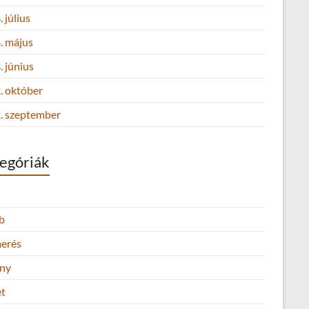
 július
. május
 június
. október
. szeptember
egóriák
b
merés
ny
et