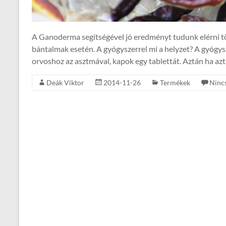
A Ganoderma segítségével jó eredményt tudunk elérni tö
bántalmak esetén. A gyógyszerrel mi a helyzet? A gyógy
orvoshoz az asztmával, kapok egy tablettát. Aztán ha
Deák Viktor
2014-11-26
Termékek
Ninc