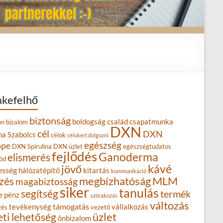
kefelhő
biztonság
boldogság
család
csapatmunka
on
bizalom
DXN
cél
DXN
na Szabolcs
célok
célokért dolgozni
egészség
ope
DXN Spirulina
DXN üzlet
egészségtudatos
fejlődés
Ganoderma
elismerés
ód
kávé
jövő
esség
hálózatépítő
kitartás
kommunikáció
MLM
zés
megbízhatóság
magabiztosság
siker
tanulás
segítség
termék
e
pénz
szórakozás
változás
támogatás
tevékenység
vállalkozás
zés
vezető
eti lehetőség
üzlet
önbizalom