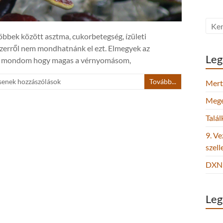
bbek között asztma, cukorbetegség, ízületi
szerről nem mondhatnánk el ezt. Elmegyek az
Leg
 azt mondom hogy magas a vérnyomásom,
senek hozzászólások
Tovább...
Mert 
Megel
Talá
9. Ve
szel
DXN 
Leg