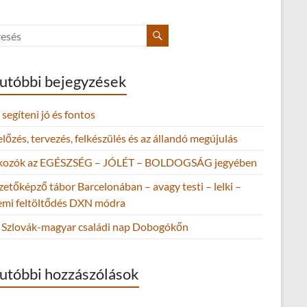
utóbbi bejegyzések
segíteni jó és fontos
őzés, tervezés, felkészülés és az állandó megújulás
lkozók az EGÉSZSÉG – JÓLÉT – BOLDOGSÁG jegyében
zetőképző tábor Barcelonában – avagy testi – lelki –
lemi feltöltődés DXN módra
Szlovák-magyar családi nap Dobogókőn
utóbbi hozzászólások