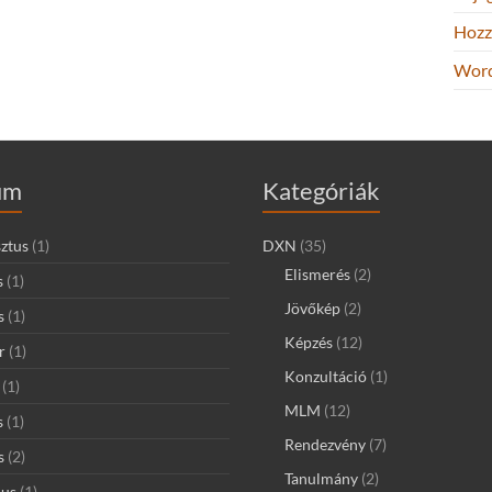
Hozz
Word
um
Kategóriák
ztus
(1)
DXN
(35)
Elismerés
(2)
s
(1)
Jövőkép
(2)
s
(1)
Képzés
(12)
r
(1)
Konzultáció
(1)
(1)
MLM
(12)
s
(1)
Rendezvény
(7)
s
(2)
Tanulmány
(2)
ius
(1)