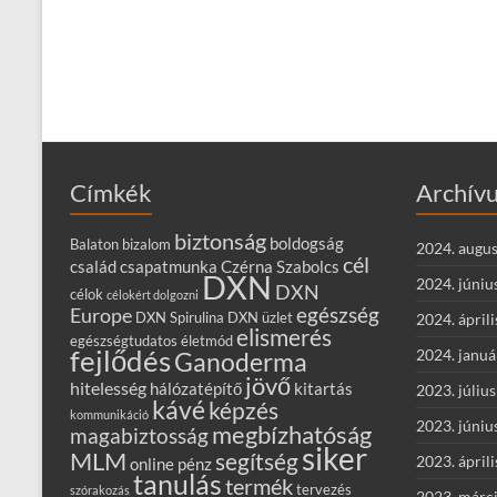
Címkék
Archív
biztonság
boldogság
Balaton
bizalom
2024. augus
cél
család
csapatmunka
Czérna Szabolcs
DXN
2024. júniu
DXN
célok
célokért dolgozni
egészség
Europe
DXN Spirulina
DXN üzlet
2024. áprili
elismerés
egészségtudatos életmód
fejlődés
2024. januá
Ganoderma
jövő
hitelesség
hálózatépítő
kitartás
2023. július
kávé
képzés
kommunikáció
2023. júniu
megbízhatóság
magabiztosság
siker
MLM
segítség
2023. áprili
online
pénz
tanulás
termék
tervezés
szórakozás
2023. márc