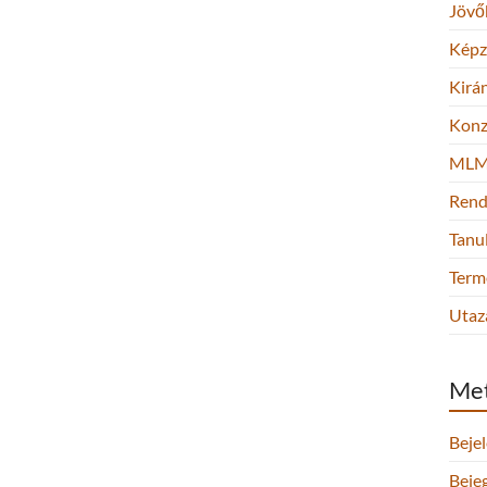
Jövő
Képz
Kirá
Konz
ML
Rend
Tanu
Term
Utaz
Me
Beje
Beje