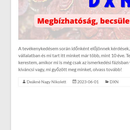
A tevékenykedésem során időnként előjönnek kérdések, a
vállalatban és mi tart itt minket már több, mint 10 éve.
kerestem, amikor mi is még csak az ismerkedési fázisban
kíváncsi vagy, mi győzött meg minket, olvass tovább!
Deákné Nagy Nikolett
2023-06-01
DXN