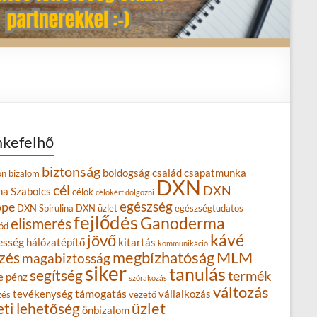
kefelhő
biztonság
boldogság
család
csapatmunka
on
bizalom
DXN
cél
DXN
na Szabolcs
célok
célokért dolgozni
egészség
ope
DXN Spirulina
DXN üzlet
egészségtudatos
fejlődés
Ganoderma
elismerés
ód
kávé
jövő
esség
hálózatépítő
kitartás
kommunikáció
MLM
zés
megbízhatóság
magabiztosság
siker
tanulás
segítség
termék
e
pénz
szórakozás
változás
támogatás
tevékenység
vállalkozás
zés
vezető
eti lehetőség
üzlet
önbizalom