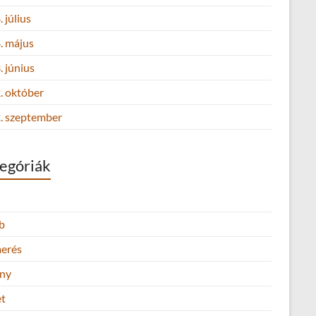
 július
. május
 június
. október
. szeptember
egóriák
b
merés
ny
et