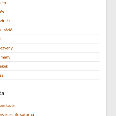
kép
és
ndulás
ultáció
M
ezvény
lmány
ékek
ás
ta
lentkezés
gyzések hírcsatorna