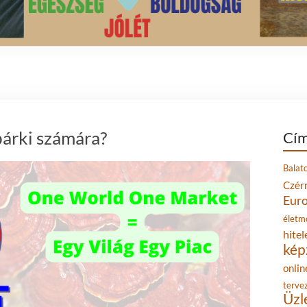
bárki számára?
Cím
Balat
Czér
Eur
életm
hitel
kép
onlin
terve
Üzl