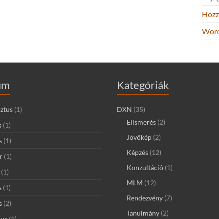
Hozz
Word
um
Kategóriák
ztus
(1)
DXN
(35)
Elismerés
(2)
s
(1)
Jövőkép
(2)
s
(1)
Képzés
(12)
r
(1)
Konzultáció
(1)
(1)
MLM
(12)
s
(1)
Rendezvény
(7)
s
(2)
Tanulmány
(2)
ius
(1)