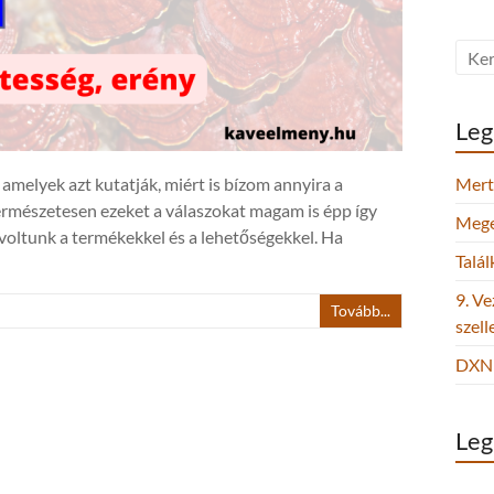
Leg
melyek azt kutatják, miért is bízom annyira a
Mert 
 Természetesen ezeket a válaszokat magam is épp így
Megel
 voltunk a termékekkel és a lehetőségekkel. Ha
Talá
9. Ve
Tovább...
szel
DXN 
Leg