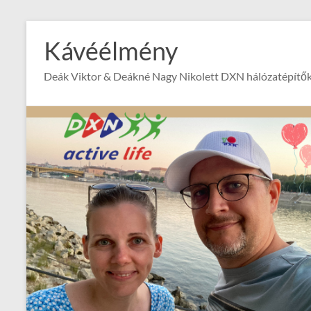
Skip
to
Kávéélmény
content
Deák Viktor & Deákné Nagy Nikolett DXN hálózatépítők