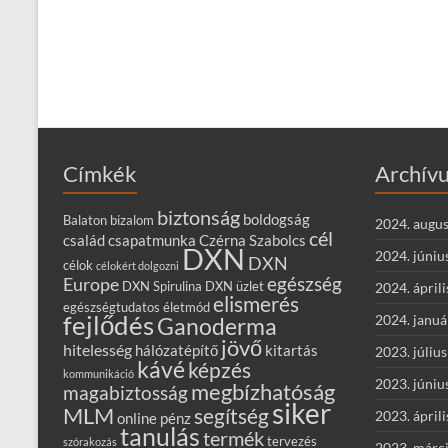
Címkék
Archív
biztonság
boldogság
Balaton
bizalom
2024. augus
cél
család
csapatmunka
Czérna Szabolcs
DXN
2024. júniu
DXN
célok
célokért dolgozni
egészség
Europe
DXN Spirulina
DXN üzlet
2024. áprili
elismerés
egészségtudatos életmód
fejlődés
2024. januá
Ganoderma
jövő
hitelesség
hálózatépítő
kitartás
2023. július
kávé
képzés
kommunikáció
2023. júniu
megbízhatóság
magabiztosság
siker
MLM
segítség
2023. áprili
online
pénz
tanulás
termék
tervezés
szórakozás
2023. márc