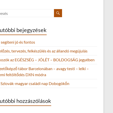
utóbbi bejegyzések
segíteni jó és fontos
őzés, tervezés, felkészülés és az állandó megújulás
lkozók az EGÉSZSÉG – JÓLÉT – BOLDOGSÁG jegyében
zetőképző tábor Barcelonában – avagy testi – lelki –
lemi feltöltődés DXN módra
Szlovák-magyar családi nap Dobogókőn
utóbbi hozzászólások