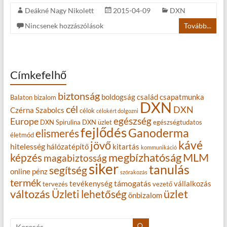
Deákné Nagy Nikolett
2015-04-09
DXN
Nincsenek hozzászólások
Tovább...
Címkefelhő
biztonság
boldogság
család
csapatmunka
Balaton
bizalom
DXN
cél
DXN
Czérna Szabolcs
célok
célokért dolgozni
egészség
Europe
DXN Spirulina
DXN üzlet
egészségtudatos
fejlődés
Ganoderma
elismerés
életmód
kávé
jövő
hitelesség
hálózatépítő
kitartás
kommunikáció
MLM
képzés
megbízhatóság
magabiztosság
siker
tanulás
segítség
online
pénz
szórakozás
termék
támogatás
tevékenység
vállalkozás
tervezés
vezető
változás
Üzleti lehetőség
üzlet
önbizalom