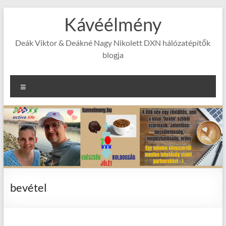
Skip
Kávéélmény
to
content
Deák Viktor & Deákné Nagy Nikolett DXN hálózatépítők
blogja
Menu
bevétel