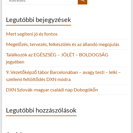
Legutóbbi bejegyzések
Mert segíteni jó és fontos
Megelőzés, tervezés, felkészülés és az állandó megújulás
Találkozók az EGÉSZSÉG – JÓLÉT – BOLDOGSÁG
jegyében
9. Vezetőképző tábor Barcelonában – avagy testi – lelki –
szellemi feltöltődés DXN módra
DXN Szlovák-magyar családi nap Dobogókőn
Legutóbbi hozzászólások