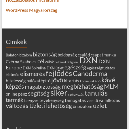
WordPress Magyarország
Címkék
biztonság
boldogság
család
csapatmunka
Balaton
bizalom
DXN
cél
DXN
Czérna Szabolcs
célok
célokért dolgozni
egészség
Europe
DXN Spirulina
DXN üzlet
egészségtudatos
fejlődés
Ganoderma
elismerés
életmód
kávé
jövő
hitelesség
hálózatépítő
kitartás
kommunikáció
MLM
képzés
megbízhatóság
magabiztosság
siker
tanulás
segítség
online
pénz
szórakozás
termék
támogatás
tevékenység
vállalkozás
tervezés
vezető
változás
Üzleti lehetőség
üzlet
önbizalom