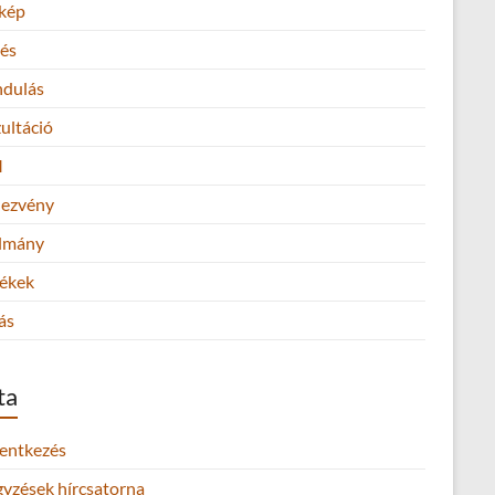
kép
és
ndulás
ultáció
M
ezvény
lmány
ékek
ás
ta
lentkezés
gyzések hírcsatorna