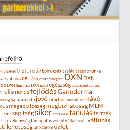
kefelhő
biztonság
boldogság
család
csapatmunka
on
bizalom
DXN
cél
DXN
na Szabolcs
célok
célokért dolgozni
egészség
ope
DXN Spirulina
DXN üzlet
egészségtudatos
fejlődés
Ganoderma
elismerés
ód
kávé
jövő
esség
hálózatépítő
kitartás
kommunikáció
MLM
zés
megbízhatóság
magabiztosság
siker
tanulás
segítség
termék
e
pénz
szórakozás
változás
támogatás
tevékenység
vállalkozás
zés
vezető
eti lehetőség
üzlet
önbizalom