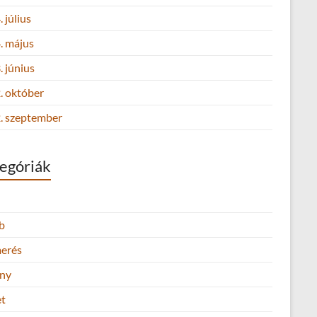
 július
. május
 június
. október
. szeptember
egóriák
b
merés
ny
et