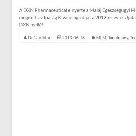
A DXN Pharmaceutical elnyerte a Maláj Egészségügyi Min
megítélt, az Iparág Kiválósága díjat a 2012-es évre. Úja
DXN mellé!
Deák Viktor
2013-06-18
MLM
,
Tanulmány
,
Te