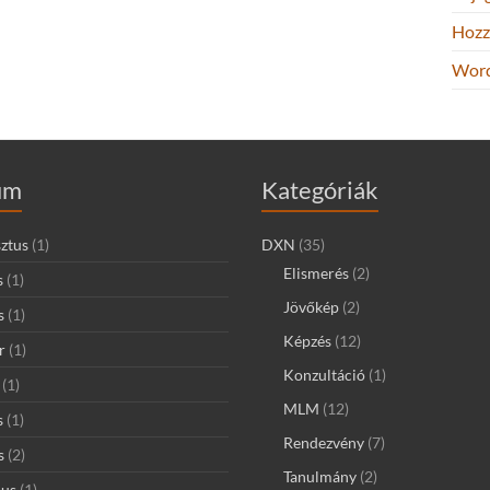
Hozz
Word
um
Kategóriák
ztus
(1)
DXN
(35)
Elismerés
(2)
s
(1)
Jövőkép
(2)
s
(1)
Képzés
(12)
r
(1)
Konzultáció
(1)
(1)
MLM
(12)
s
(1)
Rendezvény
(7)
s
(2)
Tanulmány
(2)
ius
(1)