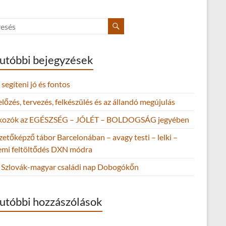
utóbbi bejegyzések
segíteni jó és fontos
őzés, tervezés, felkészülés és az állandó megújulás
lkozók az EGÉSZSÉG – JÓLÉT – BOLDOGSÁG jegyében
zetőképző tábor Barcelonában – avagy testi – lelki –
lemi feltöltődés DXN módra
Szlovák-magyar családi nap Dobogókőn
utóbbi hozzászólások