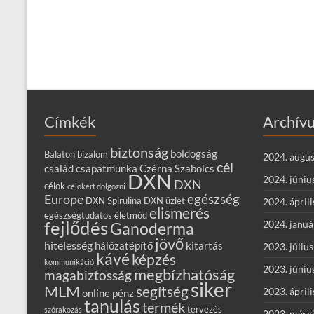
Címkék
Archív
biztonság
boldogság
Balaton
bizalom
2024. augus
cél
család
csapatmunka
Czérna Szabolcs
DXN
2024. júniu
DXN
célok
célokért dolgozni
egészség
Europe
DXN Spirulina
DXN üzlet
2024. áprili
elismerés
egészségtudatos életmód
fejlődés
2024. januá
Ganoderma
jövő
hitelesség
hálózatépítő
kitartás
2023. július
kávé
képzés
kommunikáció
2023. júniu
megbízhatóság
magabiztosság
siker
MLM
segítség
2023. áprili
online
pénz
tanulás
termék
tervezés
szórakozás
2023. márc