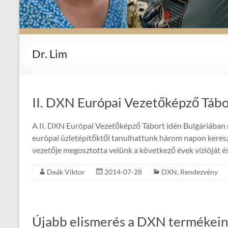
Dr. Lim
II. DXN Európai Vezetőképző Tábo
A II. DXN Európai Vezetőképző Tábort idén Bulgáriában 
európai üzletépítőktől tanulhattunk három napon keresz
vezetője megosztotta velünk a következő évek vízióját és
Deák Viktor
2014-07-28
DXN
,
Rendezvény
Újabb elismerés a DXN termékei