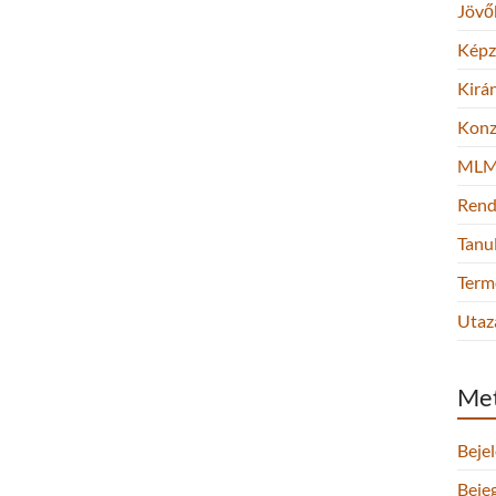
Jövő
Képz
Kirá
Konz
ML
Rend
Tanu
Term
Utaz
Me
Beje
Beje