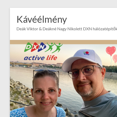
Skip
to
Kávéélmény
content
Deák Viktor & Deákné Nagy Nikolett DXN hálózatépítők