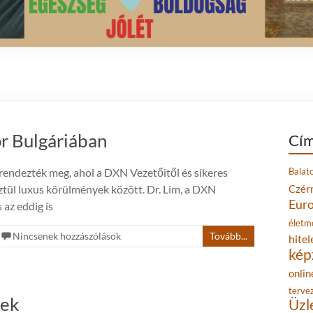
r Bulgáriában
Cím
rendezték meg, ahol a DXN Vezetőitől és sikeres
Balat
tül luxus körülmények között. Dr. Lim, a DXN
Czér
Eur
 az eddig is
életm
Nincsenek hozzászólások
Tovább...
hitel
kép
onlin
terve
nek
Üzl