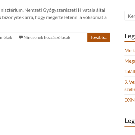
isztérium, Nemzeti Gyógyszerészeti Hivatala által
bb bizonyíték arra, hogy megérte letenni a voksomat a
Leg
rmékek
Nincsenek hozzászólások
Tovább...
Mert 
Megel
Talá
9. Ve
szel
DXN 
Leg