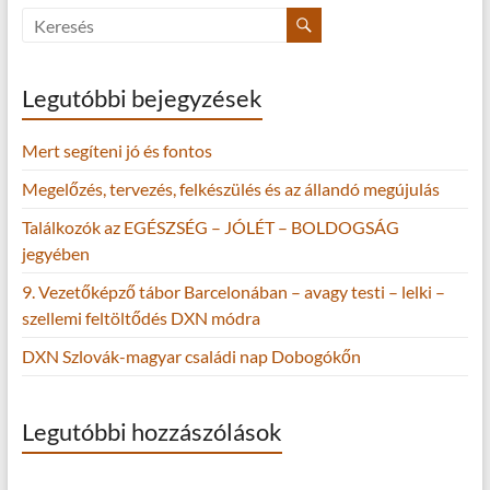
Legutóbbi bejegyzések
Mert segíteni jó és fontos
Megelőzés, tervezés, felkészülés és az állandó megújulás
Találkozók az EGÉSZSÉG – JÓLÉT – BOLDOGSÁG
jegyében
9. Vezetőképző tábor Barcelonában – avagy testi – lelki –
szellemi feltöltődés DXN módra
DXN Szlovák-magyar családi nap Dobogókőn
Legutóbbi hozzászólások