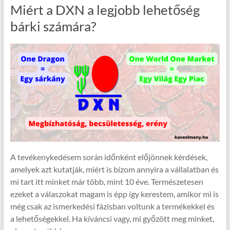
Miért a DXN a legjobb lehetőség
bárki számára?
A tevékenykedésem során időnként előjönnek kérdések,
amelyek azt kutatják, miért is bízom annyira a vállalatban és
mi tart itt minket már több, mint 10 éve. Természetesen
ezeket a válaszokat magam is épp így kerestem, amikor mi is
még csak az ismerkedési fázisban voltunk a termékekkel és
a lehetőségekkel. Ha kíváncsi vagy, mi győzött meg minket,