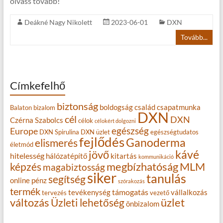
olvass tovább!
Deákné Nagy Nikolett
2023-06-01
DXN
Tovább...
Címkefelhő
biztonság
boldogság
család
csapatmunka
Balaton
bizalom
DXN
cél
DXN
Czérna Szabolcs
célok
célokért dolgozni
egészség
Europe
DXN Spirulina
DXN üzlet
egészségtudatos
fejlődés
Ganoderma
elismerés
életmód
kávé
jövő
hitelesség
hálózatépítő
kitartás
kommunikáció
MLM
képzés
megbízhatóság
magabiztosság
siker
tanulás
segítség
online
pénz
szórakozás
termék
támogatás
tevékenység
vállalkozás
tervezés
vezető
változás
Üzleti lehetőség
üzlet
önbizalom