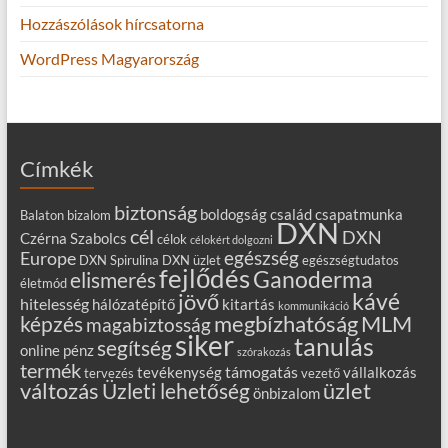
Hozzászólások hírcsatorna
WordPress Magyarország
Címkék
biztonság
boldogság
család
csapatmunka
Balaton
bizalom
DXN
cél
DXN
Czérna Szabolcs
célok
célokért dolgozni
egészség
Europe
DXN Spirulina
DXN üzlet
egészségtudatos
fejlődés
Ganoderma
elismerés
életmód
kávé
jövő
hitelesség
hálózatépítő
kitartás
kommunikáció
MLM
képzés
megbízhatóság
magabiztosság
siker
tanulás
segítség
online
pénz
szórakozás
termék
támogatás
tevékenység
vállalkozás
tervezés
vezető
változás
Üzleti lehetőség
üzlet
önbizalom