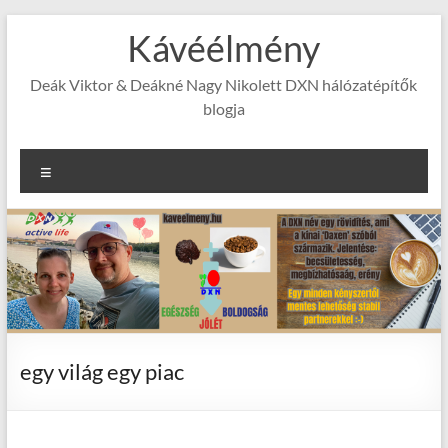
Skip
Kávéélmény
to
content
Deák Viktor & Deákné Nagy Nikolett DXN hálózatépítők
blogja
Menu
egy világ egy piac