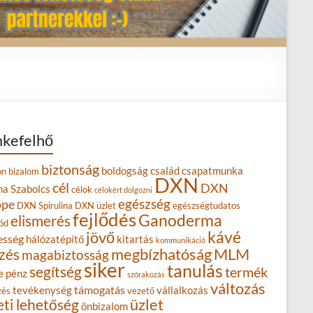
kefelhő
biztonság
boldogság
család
csapatmunka
on
bizalom
DXN
cél
DXN
na Szabolcs
célok
célokért dolgozni
egészség
ope
DXN Spirulina
DXN üzlet
egészségtudatos
fejlődés
Ganoderma
elismerés
ód
kávé
jövő
esség
hálózatépítő
kitartás
kommunikáció
MLM
zés
megbízhatóság
magabiztosság
siker
tanulás
segítség
termék
e
pénz
szórakozás
változás
támogatás
tevékenység
vállalkozás
zés
vezető
eti lehetőség
üzlet
önbizalom