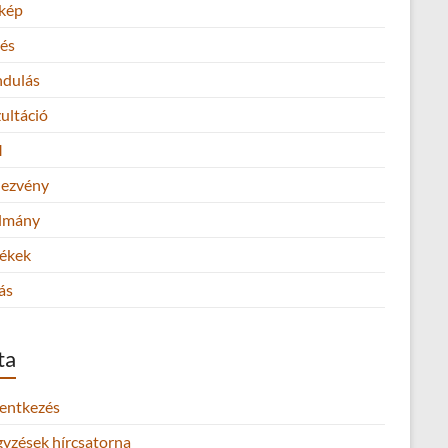
kép
és
ndulás
ultáció
M
ezvény
lmány
ékek
ás
ta
lentkezés
gyzések hírcsatorna