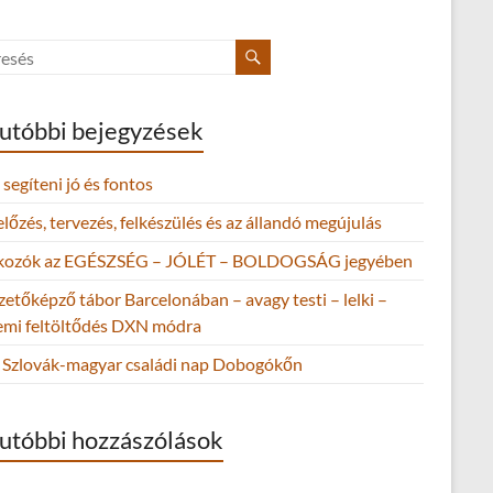
utóbbi bejegyzések
segíteni jó és fontos
őzés, tervezés, felkészülés és az állandó megújulás
lkozók az EGÉSZSÉG – JÓLÉT – BOLDOGSÁG jegyében
zetőképző tábor Barcelonában – avagy testi – lelki –
lemi feltöltődés DXN módra
Szlovák-magyar családi nap Dobogókőn
utóbbi hozzászólások