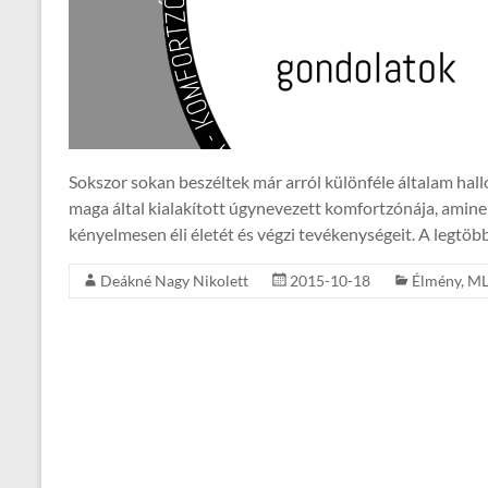
Sokszor sokan beszéltek már arról különféle általam hal
maga által kialakított úgynevezett komfortzónája, amine
kényelmesen éli életét és végzi tevékenységeit. A legtöb
Deákné Nagy Nikolett
2015-10-18
Élmény
,
M