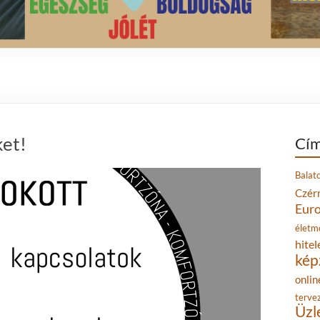
ket!
Cím
Balat
Czér
Eur
életm
hitel
kép
onlin
terve
Üzl