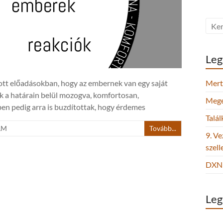
Leg
lott előadásokban, hogy az embernek van egy saját
Mert 
k a határain belül mozogva, komfortosan,
Megel
ben pedig arra is buzdítottak, hogy érdemes
Talá
LM
Tovább...
9. Ve
szel
DXN 
Leg