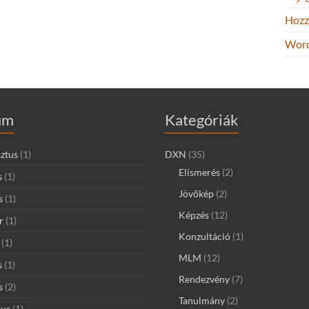
Hozz
Word
um
Kategóriák
ztus
(1)
DXN
(35)
Elismerés
(2)
s
(1)
Jövőkép
(2)
s
(1)
Képzés
(12)
r
(1)
Konzultáció
(1)
(1)
MLM
(12)
s
(1)
Rendezvény
(7)
s
(2)
Tanulmány
(2)
ius
(1)