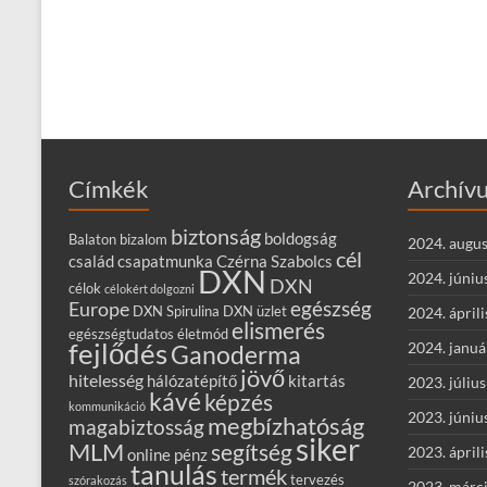
Címkék
Archív
biztonság
boldogság
Balaton
bizalom
2024. augus
cél
család
csapatmunka
Czérna Szabolcs
DXN
2024. júniu
DXN
célok
célokért dolgozni
egészség
Europe
DXN Spirulina
DXN üzlet
2024. áprili
elismerés
egészségtudatos életmód
fejlődés
2024. januá
Ganoderma
jövő
hitelesség
hálózatépítő
kitartás
2023. július
kávé
képzés
kommunikáció
2023. júniu
megbízhatóság
magabiztosság
siker
MLM
segítség
2023. áprili
online
pénz
tanulás
termék
tervezés
szórakozás
2023. márc