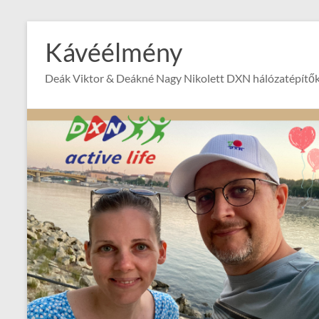
Skip
to
Kávéélmény
content
Deák Viktor & Deákné Nagy Nikolett DXN hálózatépítők