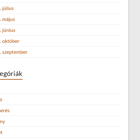
 július
. május
 június
. október
. szeptember
egóriák
b
merés
ny
et