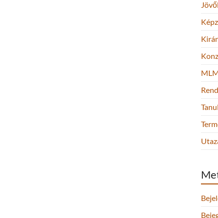
Jövő
Képz
Kirá
Konz
ML
Rend
Tanu
Term
Utaz
Me
Beje
Beje