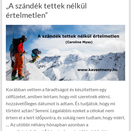
„A szándék tettek nélkül
értelmetlen”
Korábban vettem a fáradtságot és készítettem egy
célfüzetet, amiben leírtam, hogy mit szeretnék elérni,
hozzávetőleges dátumot is adtam. És tudjátok, hogy mi
történt aztán? Semmi. Legalábbis ezeket a célokat nem
értem el a leírt időpontra, és sokáig nem tudtam, hogy miért.
… Az utóbbi néhány hónapban azonban a