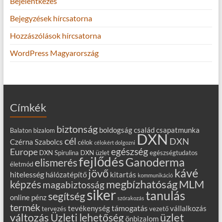
Bejelentkezés
Bejegyzések hírcsatorna
Hozzászólások hírcsatorna
WordPress Magyarország
Címkék
biztonság
boldogság
család
csapatmunka
Balaton
bizalom
DXN
cél
DXN
Czérna Szabolcs
célok
célokért dolgozni
egészség
Europe
DXN Spirulina
DXN üzlet
egészségtudatos
fejlődés
Ganoderma
elismerés
életmód
kávé
jövő
hitelesség
hálózatépítő
kitartás
kommunikáció
MLM
képzés
megbízhatóság
magabiztosság
siker
tanulás
segítség
online
pénz
szórakozás
termék
támogatás
tevékenység
vállalkozás
tervezés
vezető
változás
Üzleti lehetőség
üzlet
önbizalom