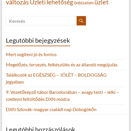
változás
Üzleti lehetőség
üzlet
önbizalom
Legutóbbi bejegyzések
Mert segíteni jó és fontos
Megelőzés, tervezés, felkészülés és az állandó megújulás
Találkozók az EGÉSZSÉG – JÓLÉT – BOLDOGSÁG
jegyében
9. Vezetőképző tábor Barcelonában – avagy testi – lelki –
szellemi feltöltődés DXN módra
DXN Szlovák-magyar családi nap Dobogókőn
Legutóbbi hozzászólások