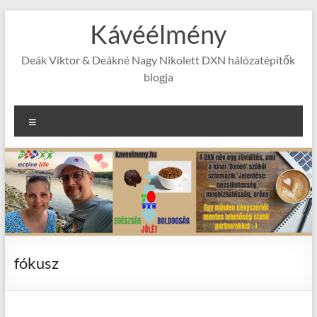
Skip
Kávéélmény
to
content
Deák Viktor & Deákné Nagy Nikolett DXN hálózatépítők
blogja
Menu
fókusz