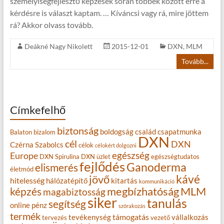
személyiségfejlesztő képzések során többek között erre a
kérdésre is választ kaptam. … Kíváncsi vagy rá, mire jöttem
rá? Akkor olvass tovább.
Deákné Nagy Nikolett
2015-12-01
DXN
,
MLM
Tovább...
Címkefelhő
biztonság
boldogság
család
csapatmunka
Balaton
bizalom
DXN
cél
DXN
Czérna Szabolcs
célok
célokért dolgozni
egészség
Europe
DXN Spirulina
DXN üzlet
egészségtudatos
fejlődés
Ganoderma
elismerés
életmód
kávé
jövő
hitelesség
hálózatépítő
kitartás
kommunikáció
MLM
képzés
megbízhatóság
magabiztosság
siker
tanulás
segítség
online
pénz
szórakozás
termék
támogatás
tevékenység
vállalkozás
tervezés
vezető