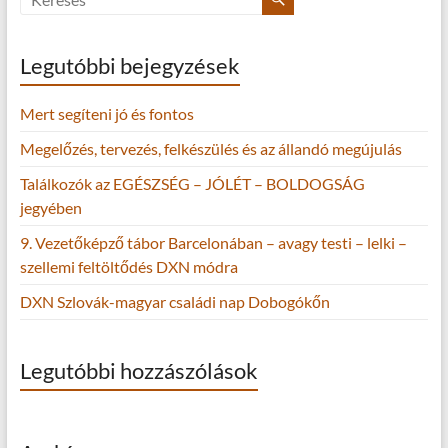
Legutóbbi bejegyzések
Mert segíteni jó és fontos
Megelőzés, tervezés, felkészülés és az állandó megújulás
Találkozók az EGÉSZSÉG – JÓLÉT – BOLDOGSÁG
jegyében
9. Vezetőképző tábor Barcelonában – avagy testi – lelki –
szellemi feltöltődés DXN módra
DXN Szlovák-magyar családi nap Dobogókőn
Legutóbbi hozzászólások