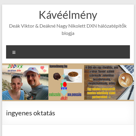
Skip
Kávéélmény
to
content
Deák Viktor & Deákné Nagy Nikolett DXN hálózatépítők
blogja
Menu
ingyenes oktatás