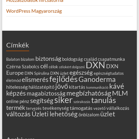
WordPress Magyarország
Címkék
biztonság
boldogság
család
csapatmunka
Balaton
bizalom
DXN
cél
DXN
Czérna Szabolcs
célok
célokért dolgozni
egészség
Europe
DXN Spirulina
DXN üzlet
egészségtudatos
fejlődés
Ganoderma
elismerés
életmód
kávé
jövő
hitelesség
hálózatépítő
kitartás
kommunikáció
MLM
képzés
megbízhatóság
magabiztosság
siker
tanulás
segítség
online
pénz
szórakozás
termék
támogatás
tevékenység
vállalkozás
tervezés
vezető
változás
Üzleti lehetőség
üzlet
önbizalom