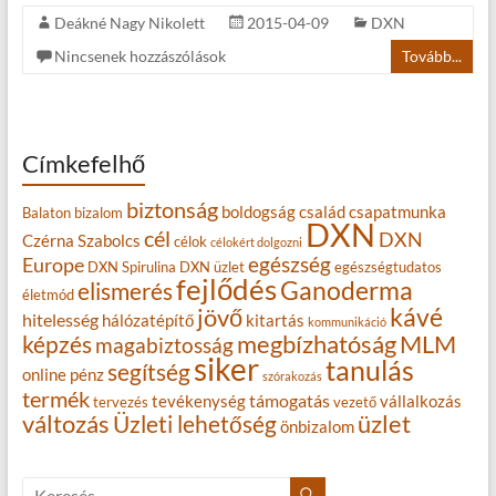
Deákné Nagy Nikolett
2015-04-09
DXN
Nincsenek hozzászólások
Tovább...
Címkefelhő
biztonság
boldogság
család
csapatmunka
Balaton
bizalom
DXN
cél
DXN
Czérna Szabolcs
célok
célokért dolgozni
egészség
Europe
DXN Spirulina
DXN üzlet
egészségtudatos
fejlődés
Ganoderma
elismerés
életmód
kávé
jövő
hitelesség
hálózatépítő
kitartás
kommunikáció
MLM
képzés
megbízhatóság
magabiztosság
siker
tanulás
segítség
online
pénz
szórakozás
termék
támogatás
tevékenység
vállalkozás
tervezés
vezető
változás
Üzleti lehetőség
üzlet
önbizalom