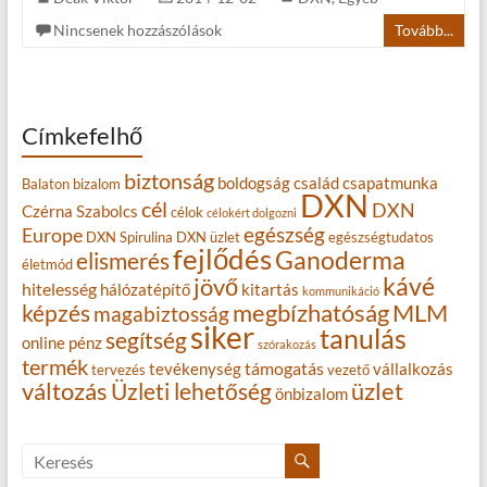
Nincsenek hozzászólások
Tovább...
Címkefelhő
biztonság
boldogság
család
csapatmunka
Balaton
bizalom
DXN
cél
DXN
Czérna Szabolcs
célok
célokért dolgozni
egészség
Europe
DXN Spirulina
DXN üzlet
egészségtudatos
fejlődés
Ganoderma
elismerés
életmód
kávé
jövő
hitelesség
hálózatépítő
kitartás
kommunikáció
MLM
képzés
megbízhatóság
magabiztosság
siker
tanulás
segítség
online
pénz
szórakozás
termék
támogatás
tevékenység
vállalkozás
tervezés
vezető
változás
Üzleti lehetőség
üzlet
önbizalom