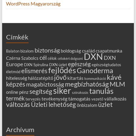
WordPress Magyarország
Címkék
biztonság
boldogság
család
csapatmunka
Balaton
bizalom
DXN
cél
DXN
Czérna Szabolcs
célok
célokért dolgozni
egészség
Europe
DXN Spirulina
DXN üzlet
egészségtudatos
fejlődés
Ganoderma
elismerés
életmód
kávé
jövő
hitelesség
hálózatépítő
kitartás
kommunikáció
MLM
képzés
megbízhatóság
magabiztosság
siker
tanulás
segítség
online
pénz
szórakozás
termék
támogatás
tevékenység
vállalkozás
tervezés
vezető
változás
Üzleti lehetőség
üzlet
önbizalom
Archívum