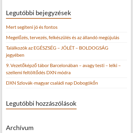
Legutóbbi bejegyzések
Mert segíteni jó és fontos
Megelőzés, tervezés, felkészülés és az állandó megújulás
Találkozók az EGÉSZSÉG – JÓLÉT – BOLDOGSÁG
jegyében
9. Vezetőképző tábor Barcelonában – avagy testi – lelki –
szellemi feltöltődés DXN módra
DXN Szlovák-magyar családi nap Dobogókőn
Legutóbbi hozzászólások
Archívum