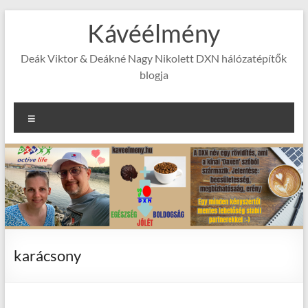
Skip
Kávéélmény
to
content
Deák Viktor & Deákné Nagy Nikolett DXN hálózatépítők
blogja
Menu
karácsony