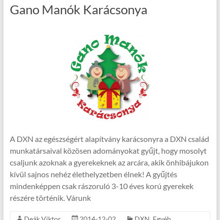
Gano Manók Karácsonya
A DXN az egészségért alapítvány karácsonyra a DXN család
munkatársaival közösen adományokat gyűjt, hogy mosolyt
csaljunk azoknak a gyerekeknek az arcára, akik önhibájukon
kívül sajnos nehéz élethelyzetben élnek! A gyűjtés
mindenképpen csak rászoruló 3-10 éves korú gyerekek
részére történik. Várunk
Deák Viktor
2014-12-02
DXN
,
Egyéb