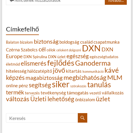
Nincsenek hozzászólások
Tovább...
Címkefelhő
biztonság
boldogság
család
csapatmunka
Balaton
bizalom
DXN
cél
DXN
Czérna Szabolcs
célok
célokért dolgozni
egészség
Europe
DXN Spirulina
DXN üzlet
egészségtudatos
fejlődés
Ganoderma
elismerés
életmód
kávé
jövő
hitelesség
hálózatépítő
kitartás
kommunikáció
MLM
képzés
megbízhatóság
magabiztosság
siker
tanulás
segítség
online
pénz
szórakozás
termék
támogatás
tevékenység
vállalkozás
tervezés
vezető
változás
Üzleti lehetőség
üzlet
önbizalom