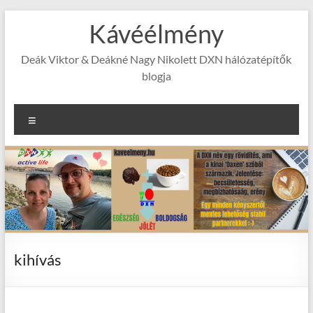
Skip
Kávéélmény
to
content
Deák Viktor & Deákné Nagy Nikolett DXN hálózatépítők
blogja
Menu
kihívás