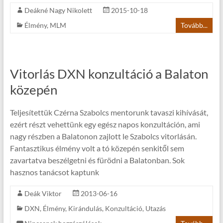
Deákné Nagy Nikolett
2015-10-18
Élmény
,
MLM
Tovább...
Vitorlás DXN konzultáció a Balaton
közepén
Teljesítettük Czérna Szabolcs mentorunk tavaszi kihívását,
ezért részt vehettünk egy egész napos konzultáción, ami
nagy részben a Balatonon zajlott le Szabolcs vitorlásán.
Fantasztikus élmény volt a tó közepén senkitől sem
zavartatva beszélgetni és fürödni a Balatonban. Sok
hasznos tanácsot kaptunk
Deák Viktor
2013-06-16
DXN
,
Élmény
,
Kirándulás
,
Konzultáció
,
Utazás