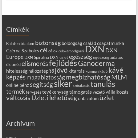
Címkék
biztonság
boldogság
család
csapatmunka
Balaton
bizalom
DXN
cél
DXN
Czérna Szabolcs
célok
célokért dolgozni
egészség
Europe
DXN Spirulina
DXN üzlet
egészségtudatos
fejlődés
Ganoderma
elismerés
életmód
kávé
jövő
hitelesség
hálózatépítő
kitartás
kommunikáció
MLM
képzés
megbízhatóság
magabiztosság
siker
tanulás
segítség
online
pénz
szórakozás
termék
támogatás
tevékenység
vállalkozás
tervezés
vezető
változás
Üzleti lehetőség
üzlet
önbizalom
Archívum