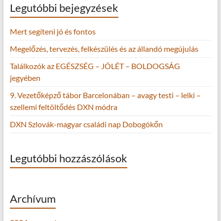
Legutóbbi bejegyzések
Mert segíteni jó és fontos
Megelőzés, tervezés, felkészülés és az állandó megújulás
Találkozók az EGÉSZSÉG – JÓLÉT – BOLDOGSÁG
jegyében
9. Vezetőképző tábor Barcelonában – avagy testi – lelki –
szellemi feltöltődés DXN módra
DXN Szlovák-magyar családi nap Dobogókőn
Legutóbbi hozzászólások
Archívum