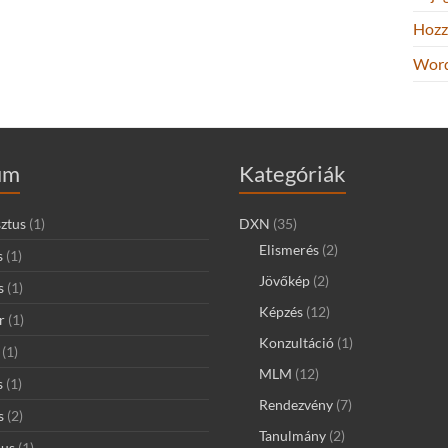
Hozz
Word
um
Kategóriák
ztus
(1)
DXN
(35)
Elismerés
(2)
s
(1)
Jövőkép
(2)
s
(1)
Képzés
(12)
r
(1)
Konzultáció
(1)
(1)
MLM
(12)
s
(1)
Rendezvény
(7)
s
(2)
Tanulmány
(2)
ius
(1)