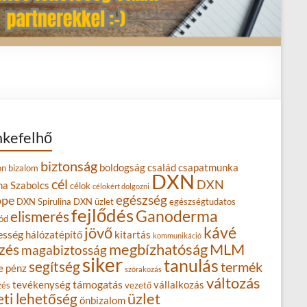
kefelhő
biztonság
boldogság
család
csapatmunka
on
bizalom
DXN
cél
DXN
na Szabolcs
célok
célokért dolgozni
egészség
ope
DXN Spirulina
DXN üzlet
egészségtudatos
fejlődés
Ganoderma
elismerés
ód
kávé
jövő
esség
hálózatépítő
kitartás
kommunikáció
MLM
zés
megbízhatóság
magabiztosság
siker
tanulás
segítség
termék
e
pénz
szórakozás
változás
támogatás
tevékenység
vállalkozás
zés
vezető
eti lehetőség
üzlet
önbizalom