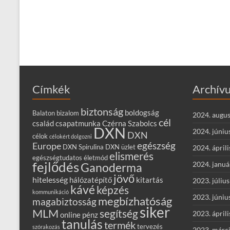
Címkék
Archív
biztonság
boldogság
Balaton
bizalom
2024. augus
cél
család
csapatmunka
Czérna Szabolcs
DXN
2024. júniu
DXN
célok
célokért dolgozni
egészség
Europe
DXN Spirulina
DXN üzlet
2024. áprili
elismerés
egészségtudatos életmód
fejlődés
2024. januá
Ganoderma
jövő
hitelesség
hálózatépítő
kitartás
2023. július
kávé
képzés
kommunikáció
2023. júniu
megbízhatóság
magabiztosság
siker
MLM
segítség
2023. áprili
online
pénz
tanulás
termék
tervezés
szórakozás
2023. márc