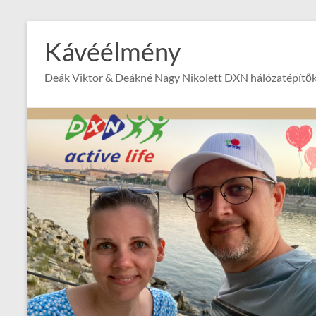
Skip
to
Kávéélmény
content
Deák Viktor & Deákné Nagy Nikolett DXN hálózatépítők