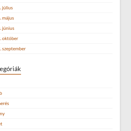
 július
. május
 június
. október
. szeptember
egóriák
b
merés
ny
et