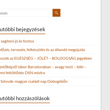
utóbbi bejegyzések
segíteni jó és fontos
őzés, tervezés, felkészülés és az állandó megújulás
lkozók az EGÉSZSÉG – JÓLÉT – BOLDOGSÁG jegyében
zetőképző tábor Barcelonában – avagy testi – lelki –
lemi feltöltődés DXN módra
Szlovák-magyar családi nap Dobogókőn
utóbbi hozzászólások