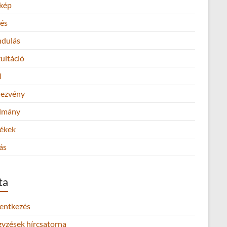
kép
és
ndulás
ultáció
M
ezvény
lmány
ékek
ás
ta
lentkezés
gyzések hírcsatorna