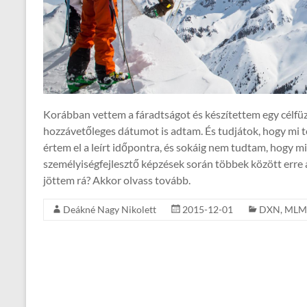
Korábban vettem a fáradtságot és készítettem egy célfüze
hozzávetőleges dátumot is adtam. És tudjátok, hogy mi t
értem el a leírt időpontra, és sokáig nem tudtam, hogy 
személyiségfejlesztő képzések során többek között erre a
jöttem rá? Akkor olvass tovább.
Deákné Nagy Nikolett
2015-12-01
DXN
,
MLM