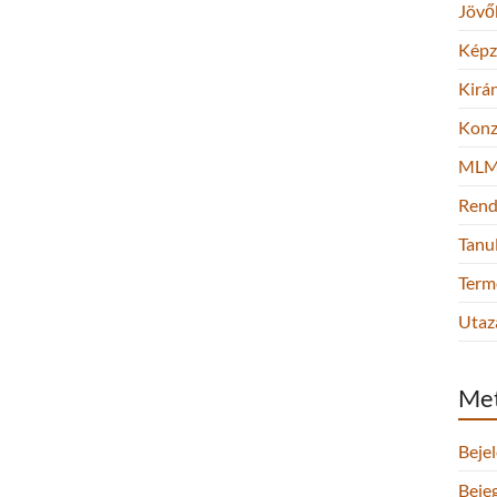
Jövő
Képz
Kirá
Konz
ML
Rend
Tanu
Term
Utaz
Me
Beje
Beje