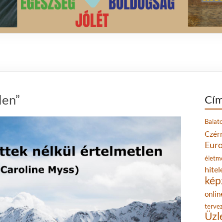
len”
Cím
Balat
Czér
Eur
életm
hitel
kép
onlin
terve
Üzl