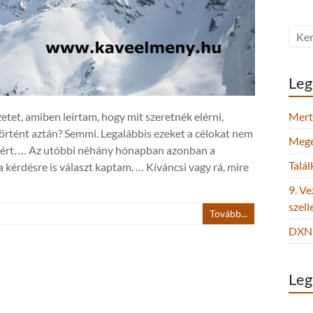
Leg
tet, amiben leírtam, hogy mit szeretnék elérni,
Mert 
örtént aztán? Semmi. Legalábbis ezeket a célokat nem
Megel
miért. … Az utóbbi néhány hónapban azonban a
Talá
 kérdésre is választ kaptam. … Kíváncsi vagy rá, mire
9. Ve
szel
Tovább...
DXN 
Leg