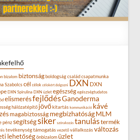
kefelhő
biztonság
boldogság
család
csapatmunka
on
bizalom
DXN
cél
DXN
na Szabolcs
célok
célokért dolgozni
egészség
ope
DXN Spirulina
DXN üzlet
egészségtudatos
fejlődés
Ganoderma
elismerés
ód
kávé
jövő
esség
hálózatépítő
kitartás
kommunikáció
MLM
zés
megbízhatóság
magabiztosság
siker
tanulás
segítség
termék
e
pénz
szórakozás
változás
támogatás
tevékenység
vállalkozás
zés
vezető
eti lehetőség
üzlet
önbizalom