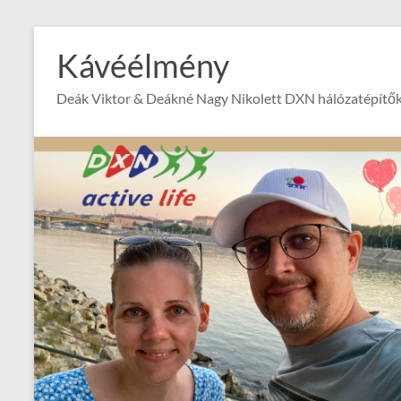
Skip
to
Kávéélmény
content
Deák Viktor & Deákné Nagy Nikolett DXN hálózatépítők