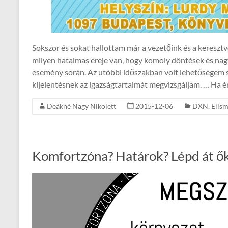
Sokszor és sokat hallottam már a vezetőink és a kereszt
milyen hatalmas ereje van, hogy komoly döntések és nagy
esemény során. Az utóbbi időszakban volt lehetőségem sa
kijelentésnek az igazságtartalmát megvizsgáljam. … Ha é
Deákné Nagy Nikolett
2015-12-06
DXN
,
Elis
Komfortzóna? Határok? Lépd át ő