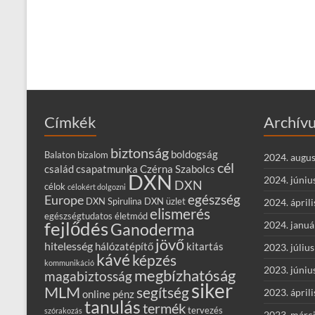
Címkék
Archív
biztonság
boldogság
Balaton
bizalom
2024. augus
cél
család
csapatmunka
Czérna Szabolcs
DXN
2024. júniu
DXN
célok
célokért dolgozni
egészség
Europe
DXN Spirulina
DXN üzlet
2024. áprili
elismerés
egészségtudatos életmód
fejlődés
2024. januá
Ganoderma
jövő
hitelesség
hálózatépítő
kitartás
2023. július
kávé
képzés
kommunikáció
2023. júniu
megbízhatóság
magabiztosság
siker
MLM
segítség
2023. áprili
online
pénz
tanulás
termék
tervezés
szórakozás
2023. márc