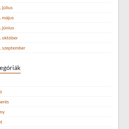
 július
. május
 június
. október
. szeptember
egóriák
b
merés
ny
et