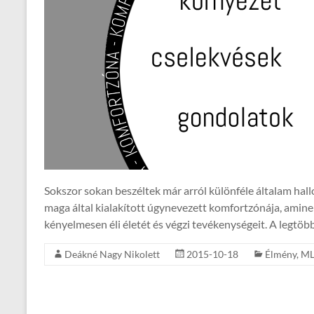
Sokszor sokan beszéltek már arról különféle általam hal
maga által kialakított úgynevezett komfortzónája, amine
kényelmesen éli életét és végzi tevékenységeit. A legtöb
Deákné Nagy Nikolett
2015-10-18
Élmény
,
M