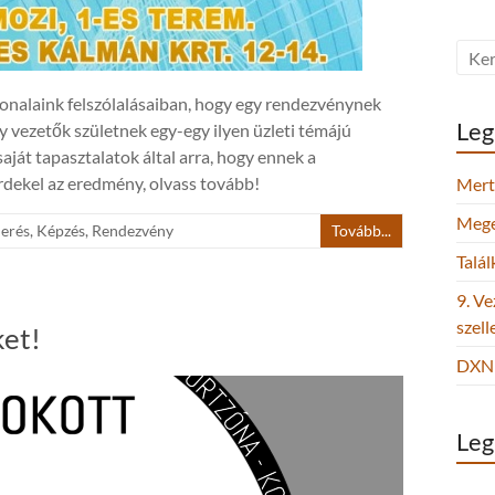
vonalaink felszólalásaiban, hogy egy rendezvénynek
Leg
 vezetők születnek egy-egy ilyen üzleti témájú
ját tapasztalatok által arra, hogy ennek a
rdekel az eredmény, olvass tovább!
Mert 
Megel
merés
,
Képzés
,
Rendezvény
Tovább...
Talá
9. Ve
szel
ket!
DXN 
Leg