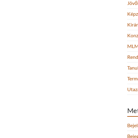
Jövő
Képz
Kirá
Konz
ML
Rend
Tanu
Term
Utaz
Me
Beje
Beje