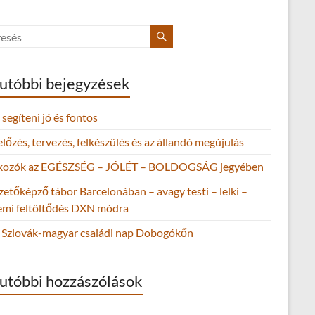
utóbbi bejegyzések
segíteni jó és fontos
őzés, tervezés, felkészülés és az állandó megújulás
lkozók az EGÉSZSÉG – JÓLÉT – BOLDOGSÁG jegyében
zetőképző tábor Barcelonában – avagy testi – lelki –
lemi feltöltődés DXN módra
Szlovák-magyar családi nap Dobogókőn
utóbbi hozzászólások