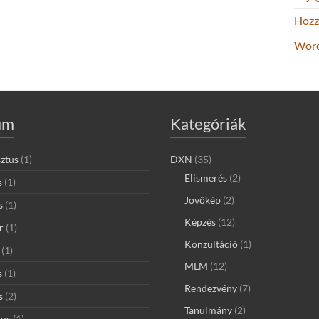
Hozz
Word
um
Kategóriák
ztus
(1)
DXN
(35)
Elismerés
(2)
s
(1)
Jövőkép
(2)
s
(1)
Képzés
(12)
r
(1)
Konzultáció
(1)
(1)
MLM
(12)
s
(1)
Rendezvény
(7)
s
(2)
Tanulmány
(2)
ius
(1)