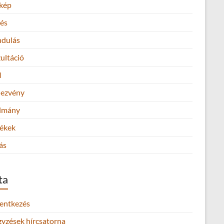
kép
és
ndulás
ultáció
M
ezvény
lmány
ékek
ás
ta
lentkezés
gyzések hírcsatorna