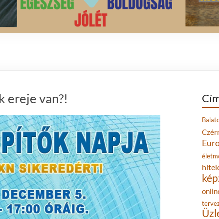
 ereje van?!
Cím
Balat
Czér
Eur
életm
hitel
kép
onlin
terve
Üzl