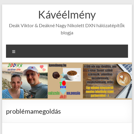
Skip
Kávéélmény
to
content
Deák Viktor & Deákné Nagy Nikolett DXN hálózatépítők
blogja
Menu
problémamegoldás