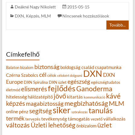
Deákné Nagy Nikolett
2015-05-15
DXN
,
Képzés
,
MLM
Nincsenek hozzászólások
Tovább...
Címkefelhő
biztonság
boldogság
család
csapatmunka
Balaton
bizalom
DXN
cél
DXN
Czérna Szabolcs
célok
célokért dolgozni
egészség
Europe
DXN Spirulina
DXN üzlet
egészségtudatos
fejlődés
Ganoderma
elismerés
életmód
kávé
jövő
hitelesség
hálózatépítő
kitartás
kommunikáció
MLM
képzés
megbízhatóság
magabiztosság
siker
tanulás
segítség
online
pénz
szórakozás
termék
támogatás
tevékenység
vállalkozás
tervezés
vezető
változás
Üzleti lehetőség
üzlet
önbizalom