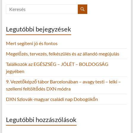
Legutóbbi bejegyzések
Mert segíteni jó és fontos
Megelőzés, tervezés, felkészülés és az állandó megújulás
Találkozók az EGÉSZSÉG – JÓLÉT – BOLDOGSÁG
jegyében
9. Vezetőképző tábor Barcelonában – avagy testi – lelki –
szellemi feltöltődés DXN módra
DXN Szlovák-magyar családi nap Dobogókőn
Legutóbbi hozzászólások