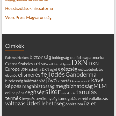
Hozzászólások hírcsatorna
WordPress Magyarország
Címkék
biztonság
boldogság
család
csapatmunka
Balaton
bizalom
DXN
cél
DXN
Czérna Szabolcs
célok
célokért dolgozni
egészség
Europe
DXN Spirulina
DXN üzlet
egészségtudatos
fejlődés
Ganoderma
elismerés
életmód
kávé
jövő
hitelesség
hálózatépítő
kitartás
kommunikáció
MLM
képzés
megbízhatóság
magabiztosság
siker
tanulás
segítség
online
pénz
szórakozás
termék
támogatás
tevékenység
vállalkozás
tervezés
vezető
változás
Üzleti lehetőség
üzlet
önbizalom