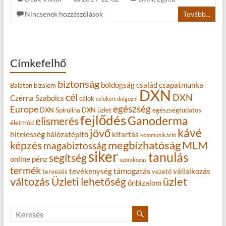
Nincsenek hozzászólások
Tovább...
Címkefelhő
biztonság
boldogság
család
csapatmunka
Balaton
bizalom
DXN
cél
DXN
Czérna Szabolcs
célok
célokért dolgozni
egészség
Europe
DXN Spirulina
DXN üzlet
egészségtudatos
fejlődés
Ganoderma
elismerés
életmód
kávé
jövő
hitelesség
hálózatépítő
kitartás
kommunikáció
MLM
képzés
megbízhatóság
magabiztosság
siker
tanulás
segítség
online
pénz
szórakozás
termék
támogatás
tevékenység
vállalkozás
tervezés
vezető
változás
Üzleti lehetőség
üzlet
önbizalom