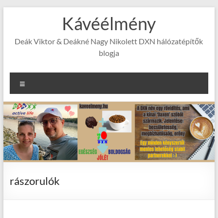
Skip
Kávéélmény
to
content
Deák Viktor & Deákné Nagy Nikolett DXN hálózatépítők
blogja
Menu
rászorulók