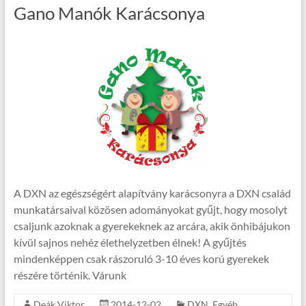
Gano Manók Karácsonya
A DXN az egészségért alapítvány karácsonyra a DXN család
munkatársaival közösen adományokat gyűjt, hogy mosolyt
csaljunk azoknak a gyerekeknek az arcára, akik önhibájukon
kívül sajnos nehéz élethelyzetben élnek! A gyűjtés
mindenképpen csak rászoruló 3-10 éves korú gyerekek
részére történik. Várunk
Deák Viktor
2014-12-02
DXN
,
Egyéb