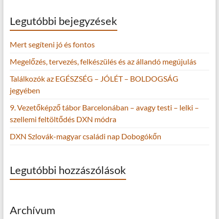
Legutóbbi bejegyzések
Mert segíteni jó és fontos
Megelőzés, tervezés, felkészülés és az állandó megújulás
Találkozók az EGÉSZSÉG – JÓLÉT – BOLDOGSÁG
jegyében
9. Vezetőképző tábor Barcelonában – avagy testi – lelki –
szellemi feltöltődés DXN módra
DXN Szlovák-magyar családi nap Dobogókőn
Legutóbbi hozzászólások
Archívum