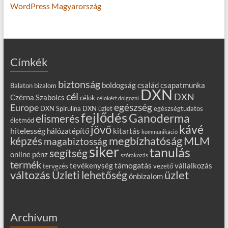
WordPress Magyarország
Címkék
biztonság
boldogság
család
csapatmunka
Balaton
bizalom
DXN
cél
DXN
Czérna Szabolcs
célok
célokért dolgozni
egészség
Europe
DXN Spirulina
DXN üzlet
egészségtudatos
fejlődés
Ganoderma
elismerés
életmód
kávé
jövő
hitelesség
hálózatépítő
kitartás
kommunikáció
MLM
képzés
megbízhatóság
magabiztosság
siker
tanulás
segítség
online
pénz
szórakozás
termék
támogatás
tevékenység
vállalkozás
tervezés
vezető
változás
Üzleti lehetőség
üzlet
önbizalom
Archívum