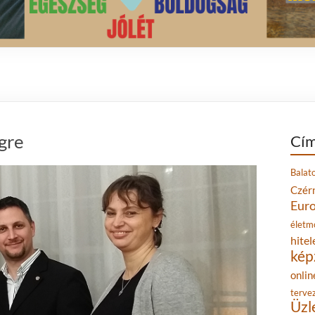
gre
Cím
Balat
Czér
Eur
életm
hitel
kép
onlin
terve
Üzl