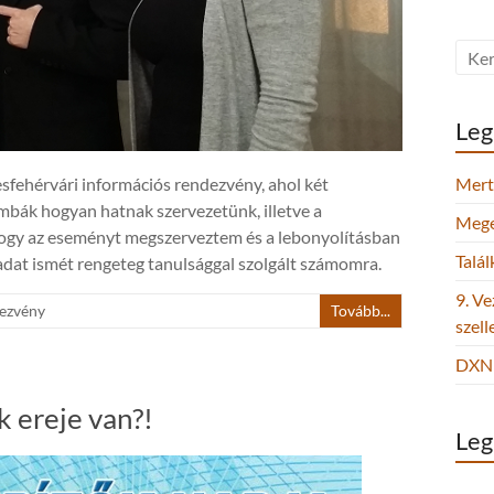
Leg
sfehérvári információs rendezvény, ahol két
Mert 
mbák hogyan hatnak szervezetünk, illetve a
Megel
ogy az eseményt megszerveztem és a lebonyolításban
Talá
ladat ismét rengeteg tanulsággal szolgált számomra.
9. Ve
ezvény
Tovább...
szel
DXN 
 ereje van?!
Leg