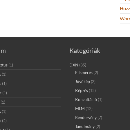
Hozz
Word
um
Kategóriák
ztus
(1)
DXN
(35)
Elismerés
(2)
s
(1)
Jövőkép
(2)
s
(1)
Képzés
(12)
r
(1)
Konzultáció
(1)
(1)
MLM
(12)
s
(1)
Rendezvény
(7)
s
(2)
Tanulmány
(2)
ius
(1)