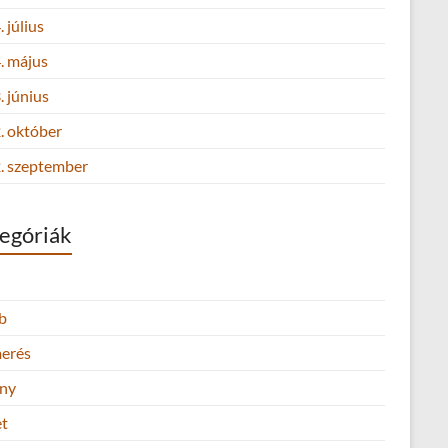
 július
. május
 június
. október
. szeptember
egóriák
b
merés
ny
et