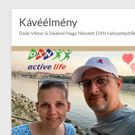
Skip
to
Kávéélmény
content
Deák Viktor & Deákné Nagy Nikolett DXN hálózatépítők