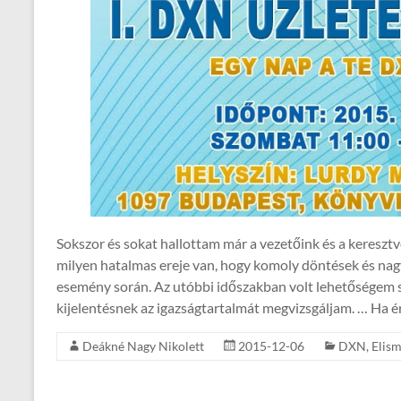
Sokszor és sokat hallottam már a vezetőink és a kereszt
milyen hatalmas ereje van, hogy komoly döntések és nagy
esemény során. Az utóbbi időszakban volt lehetőségem sa
kijelentésnek az igazságtartalmát megvizsgáljam. … Ha é
Deákné Nagy Nikolett
2015-12-06
DXN
,
Elis