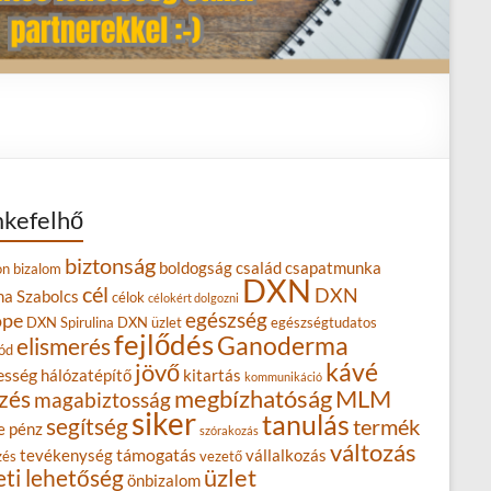
kefelhő
biztonság
boldogság
család
csapatmunka
on
bizalom
DXN
cél
DXN
na Szabolcs
célok
célokért dolgozni
egészség
ope
DXN Spirulina
DXN üzlet
egészségtudatos
fejlődés
Ganoderma
elismerés
ód
kávé
jövő
esség
hálózatépítő
kitartás
kommunikáció
MLM
zés
megbízhatóság
magabiztosság
siker
tanulás
segítség
termék
e
pénz
szórakozás
változás
támogatás
tevékenység
vállalkozás
zés
vezető
eti lehetőség
üzlet
önbizalom