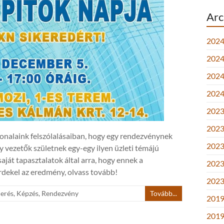
Arc
2024
2024.
2024.
2024
2023.
2023.
vonalaink felszólalásaiban, hogy egy rendezvénynek
2023.
 vezetők születnek egy-egy ilyen üzleti témájú
ját tapasztalatok által arra, hogy ennek a
2023
rdekel az eredmény, olvass tovább!
2023
merés
,
Képzés
,
Rendezvény
Tovább...
2019
2019