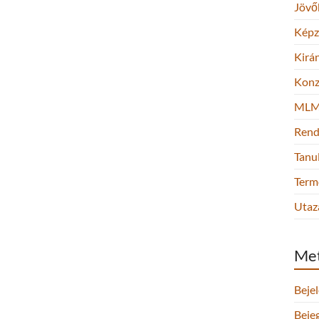
Jövő
Képz
Kirá
Konz
ML
Rend
Tanu
Term
Utaz
Me
Beje
Beje