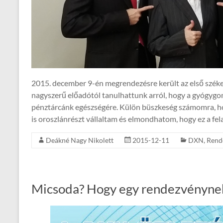
2015. december 9-én megrendezésre került az első széke
nagyszerű előadótól tanulhattunk arról, hogy a gyógygo
pénztárcánk egészségére. Külön büszkeség számomra, h
is oroszlánrészt vállaltam és elmondhatom, hogy ez a fe
Deákné Nagy Nikolett
2015-12-11
DXN
,
Rend
Micsoda? Hogy egy rendezvénynek