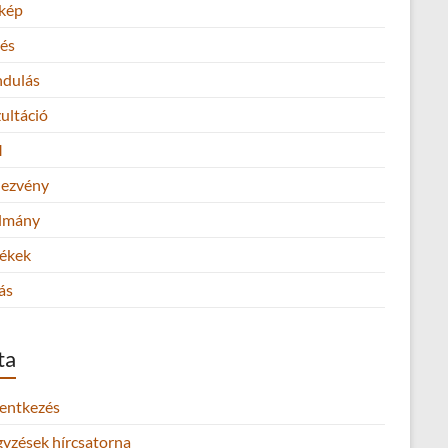
kép
és
ndulás
ultáció
M
ezvény
lmány
ékek
ás
ta
lentkezés
gyzések hírcsatorna