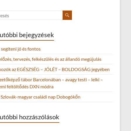
utóbbi bejegyzések
segíteni jó és fontos
őzés, tervezés, felkészülés és az állandó megújulás
lkozók az EGÉSZSÉG – JÓLÉT – BOLDOGSÁG jegyében
zetőképző tábor Barcelonában – avagy testi – lelki –
lemi feltöltődés DXN módra
Szlovák-magyar családi nap Dobogókőn
utóbbi hozzászólások