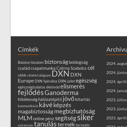
Címkék
Archív
biztonság
boldogság
Balaton
bizalom
2024. augus
cél
család
csapatmunka
Czérna Szabolcs
DXN
2024. júniu
DXN
célok
célokért dolgozni
egészség
Europe
DXN Spirulina
DXN üzlet
2024. áprili
elismerés
egészségtudatos életmód
fejlődés
2024. januá
Ganoderma
jövő
hitelesség
hálózatépítő
kitartás
2023. július
kávé
képzés
kommunikáció
2023. júniu
megbízhatóság
magabiztosság
siker
MLM
segítség
2023. áprili
online
pénz
tanulás
termék
tervezés
szórakozás
2023. márc