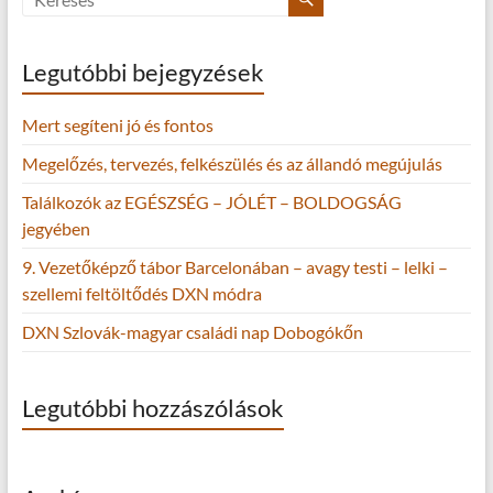
Legutóbbi bejegyzések
Mert segíteni jó és fontos
Megelőzés, tervezés, felkészülés és az állandó megújulás
Találkozók az EGÉSZSÉG – JÓLÉT – BOLDOGSÁG
jegyében
9. Vezetőképző tábor Barcelonában – avagy testi – lelki –
szellemi feltöltődés DXN módra
DXN Szlovák-magyar családi nap Dobogókőn
Legutóbbi hozzászólások