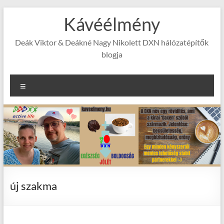
Skip
Kávéélmény
to
content
Deák Viktor & Deákné Nagy Nikolett DXN hálózatépítők
blogja
Menu
új szakma