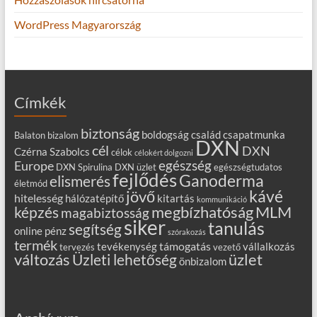
WordPress Magyarország
Címkék
biztonság
boldogság
család
csapatmunka
Balaton
bizalom
DXN
cél
DXN
Czérna Szabolcs
célok
célokért dolgozni
egészség
Europe
DXN Spirulina
DXN üzlet
egészségtudatos
fejlődés
Ganoderma
elismerés
életmód
kávé
jövő
hitelesség
hálózatépítő
kitartás
kommunikáció
MLM
képzés
megbízhatóság
magabiztosság
siker
tanulás
segítség
online
pénz
szórakozás
termék
támogatás
tevékenység
vállalkozás
tervezés
vezető
változás
Üzleti lehetőség
üzlet
önbizalom