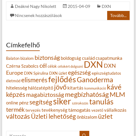
Deákné Nagy Nikolett
2015-04-09
DXN
Nincsenek hozzászólások
Tovább...
Címkefelhő
biztonság
boldogság
család
csapatmunka
Balaton
bizalom
DXN
cél
DXN
Czérna Szabolcs
célok
célokért dolgozni
egészség
Europe
DXN Spirulina
DXN üzlet
egészségtudatos
fejlődés
Ganoderma
elismerés
életmód
kávé
jövő
hitelesség
hálózatépítő
kitartás
kommunikáció
MLM
képzés
megbízhatóság
magabiztosság
siker
tanulás
segítség
online
pénz
szórakozás
termék
támogatás
tevékenység
vállalkozás
tervezés
vezető
változás
Üzleti lehetőség
üzlet
önbizalom