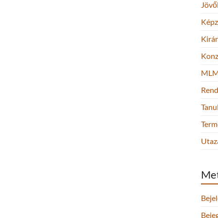
Jövő
Képz
Kirá
Konz
ML
Rend
Tanu
Term
Utaz
Me
Beje
Beje