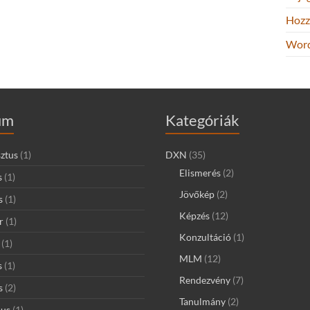
Hozz
Word
um
Kategóriák
ztus
(1)
DXN
(35)
Elismerés
(2)
s
(1)
Jövőkép
(2)
s
(1)
Képzés
(12)
r
(1)
Konzultáció
(1)
(1)
MLM
(12)
s
(1)
Rendezvény
(7)
s
(2)
Tanulmány
(2)
ius
(1)