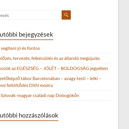
utóbbi bejegyzések
segíteni jó és fontos
őzés, tervezés, felkészülés és az állandó megújulás
lkozók az EGÉSZSÉG – JÓLÉT – BOLDOGSÁG jegyében
zetőképző tábor Barcelonában – avagy testi – lelki –
lemi feltöltődés DXN módra
Szlovák-magyar családi nap Dobogókőn
utóbbi hozzászólások