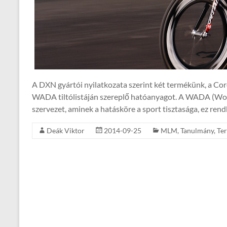
A DXN gyártói nyilatkozata szerint két termékünk, a Cor
WADA tiltólistáján szereplő hatóanyagot. A WADA (Wor
szervezet, aminek a hatásköre a sport tisztasága, ez rend
Deák Viktor
2014-09-25
MLM
,
Tanulmány
,
Te