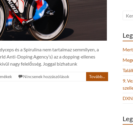
Leg
dyceps és a Spirulina nem tartalmaz semmilyen, a
Mert 
ld Anti-Doping Agency’s) az a dopping-ellenes
Megel
kívül nagy felelősség. Joggal bízhatunk
Talá
rmékek
Nincsenek hozzászólások
Tovább...
9. Ve
szel
DXN 
Leg