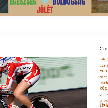
Cím
Balat
Czér
Eur
életm
hitel
kép
onlin
terve
Üzl