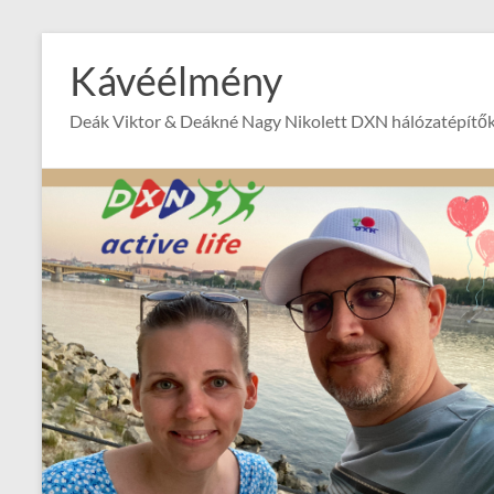
Skip
to
Kávéélmény
content
Deák Viktor & Deákné Nagy Nikolett DXN hálózatépítők