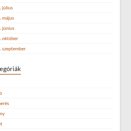
 július
. május
 június
. október
. szeptember
egóriák
b
merés
ny
et