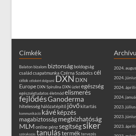
Címkék
Archív
biztonság
boldogság
Balaton
bizalom
2024. augus
cél
család
csapatmunka
Czérna Szabolcs
DXN
2024. júniu
DXN
célok
célokért dolgozni
egészség
Europe
DXN Spirulina
DXN üzlet
2024. áprili
elismerés
egészségtudatos életmód
fejlődés
2024. januá
Ganoderma
jövő
hitelesség
hálózatépítő
kitartás
2023. július
kávé
képzés
kommunikáció
2023. júniu
megbízhatóság
magabiztosság
siker
MLM
segítség
2023. áprili
online
pénz
tanulás
termék
tervezés
szórakozás
2023. márc