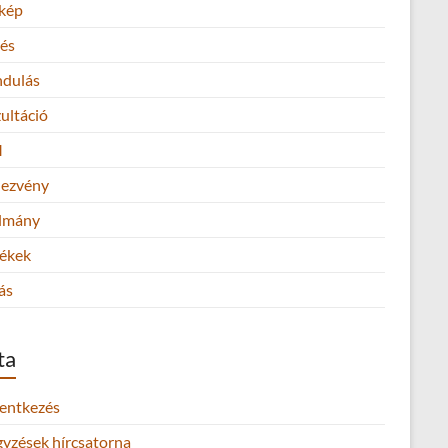
kép
és
ndulás
ultáció
M
ezvény
lmány
ékek
ás
ta
lentkezés
gyzések hírcsatorna