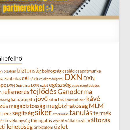
kefelhő
biztonság
boldogság
család
csapatmunka
on
bizalom
DXN
cél
DXN
na Szabolcs
célok
célokért dolgozni
egészség
ope
DXN Spirulina
DXN üzlet
egészségtudatos
fejlődés
Ganoderma
elismerés
ód
kávé
jövő
esség
hálózatépítő
kitartás
kommunikáció
MLM
zés
megbízhatóság
magabiztosság
siker
tanulás
segítség
termék
e
pénz
szórakozás
változás
támogatás
tevékenység
vállalkozás
zés
vezető
eti lehetőség
üzlet
önbizalom