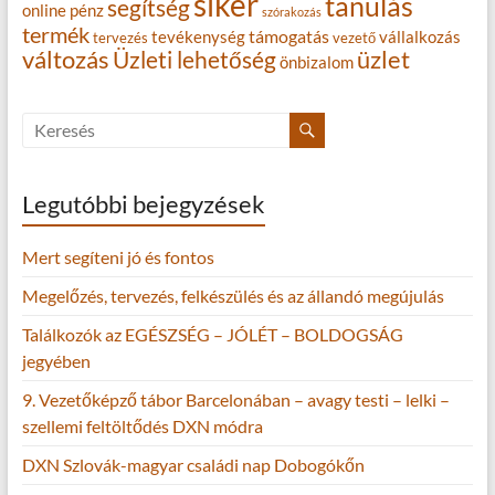
siker
tanulás
segítség
online
pénz
szórakozás
termék
támogatás
tevékenység
vállalkozás
tervezés
vezető
változás
Üzleti lehetőség
üzlet
önbizalom
Legutóbbi bejegyzések
Mert segíteni jó és fontos
Megelőzés, tervezés, felkészülés és az állandó megújulás
Találkozók az EGÉSZSÉG – JÓLÉT – BOLDOGSÁG
jegyében
9. Vezetőképző tábor Barcelonában – avagy testi – lelki –
szellemi feltöltődés DXN módra
DXN Szlovák-magyar családi nap Dobogókőn