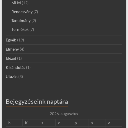
MLM
(12)
Rendezvény
(7)
Tanulmány
(2)
Termékek
(7)
Egyéb
(19)
Élmény
(4)
Idézet
(1)
Kirándulás
(1)
Utazás
(3)
Bejegyzéseink naptára
2026. augusztus
h
K
s
c
p
s
v