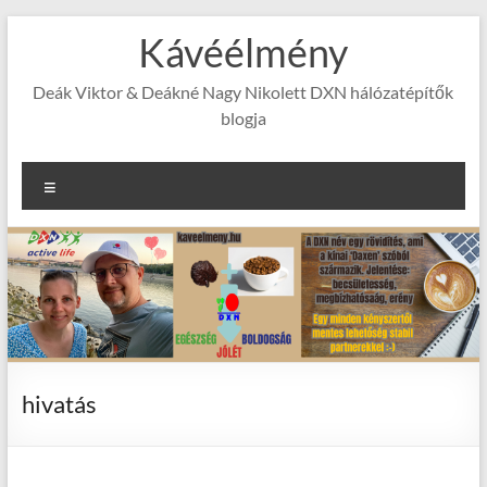
Skip
Kávéélmény
to
content
Deák Viktor & Deákné Nagy Nikolett DXN hálózatépítők
blogja
Menu
hivatás