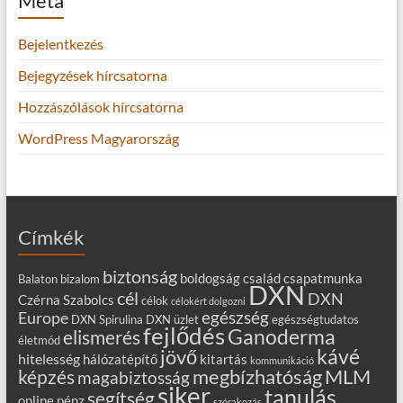
Meta
Bejelentkezés
Bejegyzések hírcsatorna
Hozzászólások hírcsatorna
WordPress Magyarország
Címkék
biztonság
boldogság
család
csapatmunka
Balaton
bizalom
DXN
cél
DXN
Czérna Szabolcs
célok
célokért dolgozni
egészség
Europe
DXN Spirulina
DXN üzlet
egészségtudatos
fejlődés
Ganoderma
elismerés
életmód
kávé
jövő
hitelesség
hálózatépítő
kitartás
kommunikáció
MLM
képzés
megbízhatóság
magabiztosság
siker
tanulás
segítség
online
pénz
szórakozás