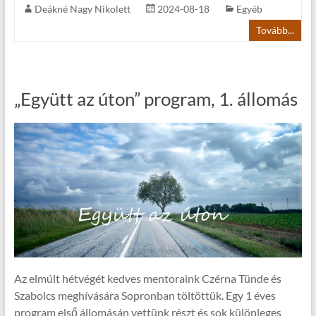
Deákné Nagy Nikolett
2024-08-18
Egyéb
Tovább...
„Együtt az úton” program, 1. állomás
Az elmúlt hétvégét kedves mentoraink Czérna Tünde és
Szabolcs meghívására Sopronban töltöttük. Egy 1 éves
program első állomásán vettünk részt és sok különleges