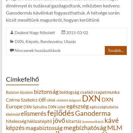
élménnyel és tudással gazdagodtunk, miközben kedvenc
Ganodermás kávéinkat fogyaszthattuk. A hétvége során
kicsit meséltünk magunkról, hogyan kerültünk
Deákné Nagy Nikolett
2015-03-02
DXN
,
Képzés
,
Rendezvény
,
Utazás
Nincsenek hozzászólások
Tovább...
Címkefelhő
biztonság
boldogság
család
csapatmunka
Balaton
bizalom
DXN
cél
DXN
Czérna Szabolcs
célok
célokért dolgozni
egészség
Europe
DXN Spirulina
DXN üzlet
egészségtudatos
fejlődés
Ganoderma
elismerés
életmód
kávé
jövő
hitelesség
hálózatépítő
kitartás
kommunikáció
MLM
képzés
megbízhatóság
magabiztosság