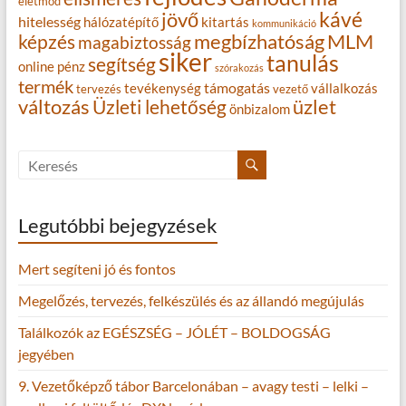
életmód
kávé
jövő
hitelesség
hálózatépítő
kitartás
kommunikáció
MLM
képzés
megbízhatóság
magabiztosság
siker
tanulás
segítség
online
pénz
szórakozás
termék
támogatás
tevékenység
vállalkozás
tervezés
vezető
változás
Üzleti lehetőség
üzlet
önbizalom
Legutóbbi bejegyzések
Mert segíteni jó és fontos
Megelőzés, tervezés, felkészülés és az állandó megújulás
Találkozók az EGÉSZSÉG – JÓLÉT – BOLDOGSÁG
jegyében
9. Vezetőképző tábor Barcelonában – avagy testi – lelki –