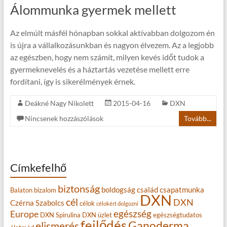
Álommunka gyermek mellett
Az elmúlt másfél hónapban sokkal aktívabban dolgozom én
is újra a vállalkozásunkban és nagyon élvezem. Az a legjobb
az egészben, hogy nem számít, milyen kevés időt tudok a
gyermeknevelés és a háztartás vezetése mellett erre
fordítani, így is sikerélmények érnek.
Deákné Nagy Nikolett
2015-04-16
DXN
Nincsenek hozzászólások
Tovább...
Címkefelhő
biztonság
boldogság
család
csapatmunka
Balaton
bizalom
DXN
cél
DXN
Czérna Szabolcs
célok
célokért dolgozni
egészség
Europe
DXN Spirulina
DXN üzlet
egészségtudatos
fejlődés
Ganoderma
elismerés