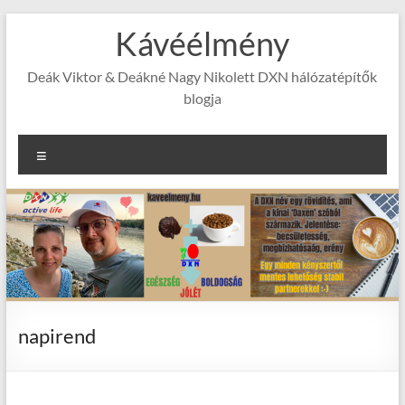
Skip
Kávéélmény
to
content
Deák Viktor & Deákné Nagy Nikolett DXN hálózatépítők
blogja
Menu
napirend