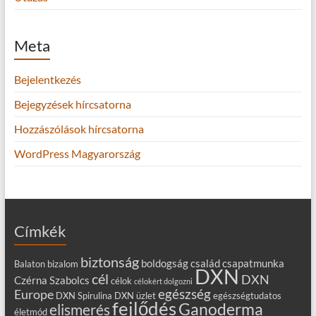
Meta
Bejelentkezés
Bejegyzések hírcsatorna
Hozzászólások hírcsatorna
WordPress Magyarország
Címkék
biztonság
boldogság
család
csapatmunka
Balaton
bizalom
DXN
cél
DXN
Czérna Szabolcs
célok
célokért dolgozni
egészség
Europe
DXN Spirulina
DXN üzlet
egészségtudatos
fejlődés
Ganoderma
elismerés
életmód