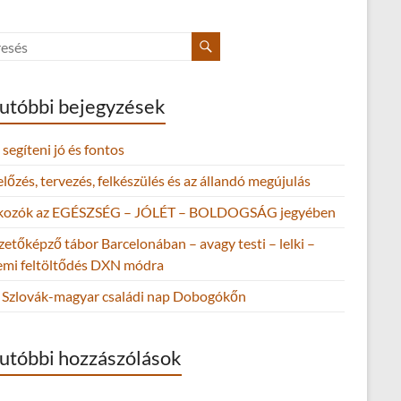
utóbbi bejegyzések
segíteni jó és fontos
őzés, tervezés, felkészülés és az állandó megújulás
lkozók az EGÉSZSÉG – JÓLÉT – BOLDOGSÁG jegyében
zetőképző tábor Barcelonában – avagy testi – lelki –
lemi feltöltődés DXN módra
Szlovák-magyar családi nap Dobogókőn
utóbbi hozzászólások