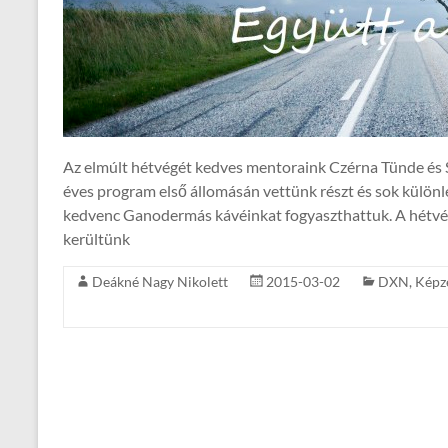
Az elmúlt hétvégét kedves mentoraink Czérna Tünde és 
éves program első állomásán vettünk részt és sok külön
kedvenc Ganodermás kávéinkat fogyaszthattuk. A hétvé
kerültünk
Deákné Nagy Nikolett
2015-03-02
DXN
,
Képz