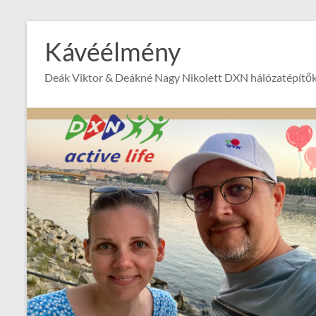
Skip
to
Kávéélmény
content
Deák Viktor & Deákné Nagy Nikolett DXN hálózatépítők