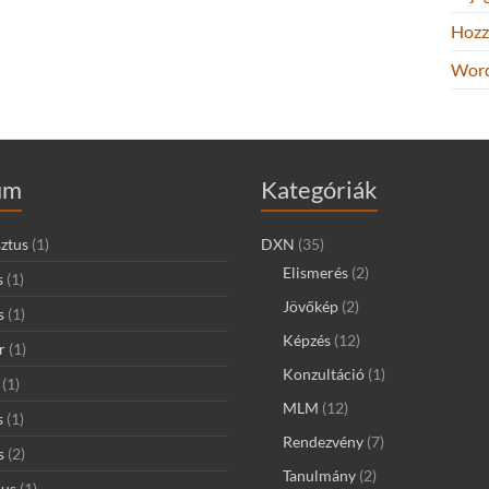
Hozz
Word
um
Kategóriák
ztus
(1)
DXN
(35)
Elismerés
(2)
s
(1)
Jövőkép
(2)
s
(1)
Képzés
(12)
r
(1)
Konzultáció
(1)
(1)
MLM
(12)
s
(1)
Rendezvény
(7)
s
(2)
Tanulmány
(2)
ius
(1)