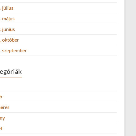
 július
. május
 június
. október
. szeptember
egóriák
b
merés
ny
et