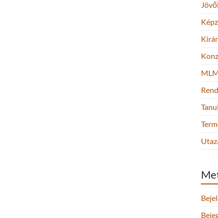
Jövő
Képz
Kirá
Konz
ML
Rend
Tanu
Term
Utaz
Me
Beje
Beje