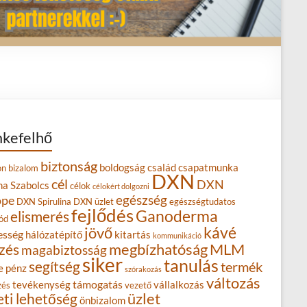
kefelhő
biztonság
boldogság
család
csapatmunka
on
bizalom
DXN
cél
DXN
na Szabolcs
célok
célokért dolgozni
egészség
ope
DXN Spirulina
DXN üzlet
egészségtudatos
fejlődés
Ganoderma
elismerés
ód
kávé
jövő
esség
hálózatépítő
kitartás
kommunikáció
MLM
zés
megbízhatóság
magabiztosság
siker
tanulás
segítség
termék
e
pénz
szórakozás
változás
támogatás
tevékenység
vállalkozás
zés
vezető
eti lehetőség
üzlet
önbizalom