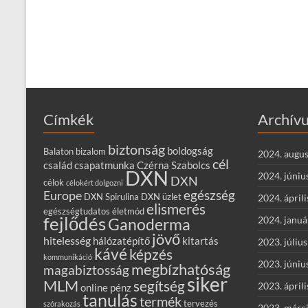
Címkék
Archív
biztonság
boldogság
Balaton
bizalom
2024. augus
cél
család
csapatmunka
Czérna Szabolcs
DXN
2024. júniu
DXN
célok
célokért dolgozni
egészség
Europe
DXN Spirulina
DXN üzlet
2024. áprili
elismerés
egészségtudatos életmód
fejlődés
2024. januá
Ganoderma
jövő
hitelesség
hálózatépítő
kitartás
2023. július
kávé
képzés
kommunikáció
2023. júniu
megbízhatóság
magabiztosság
siker
MLM
segítség
2023. áprili
online
pénz
tanulás
termék
tervezés
szórakozás
2023. márc