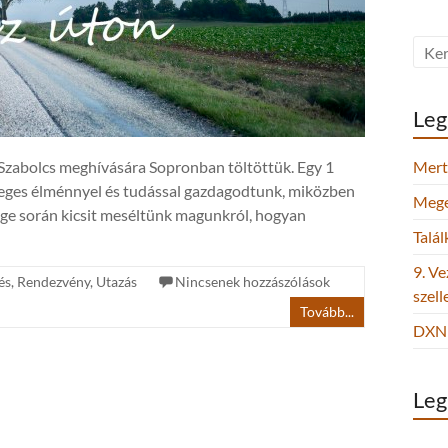
Leg
Szabolcs meghívására Sopronban töltöttük. Egy 1
Mert 
leges élménnyel és tudással gazdagodtunk, miközben
Megel
ge során kicsit meséltünk magunkról, hogyan
Talá
9. Ve
és
,
Rendezvény
,
Utazás
Nincsenek hozzászólások
szel
Tovább...
DXN 
Leg