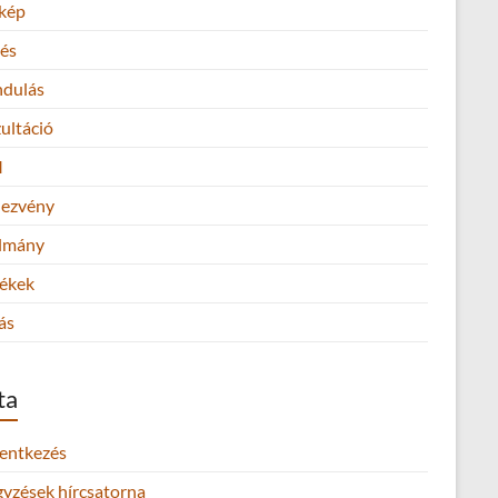
kép
és
ndulás
ultáció
M
ezvény
lmány
ékek
ás
ta
lentkezés
gyzések hírcsatorna