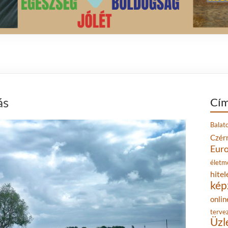
ás
Cím
Balat
Czér
Eur
életm
hitel
kép
onlin
terve
Üzl