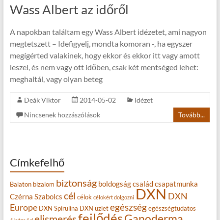
Wass Albert az időről
A napokban találtam egy Wass Albert idézetet, ami nagyon
megtetszett – Idefigyelj, mondta komoran -, ha egyszer
megígérted valakinek, hogy ekkor és ekkor itt vagy amott
leszel, és nem vagy ott időben, csak két mentséged lehet:
meghaltál, vagy olyan beteg
Deák Viktor
2014-05-02
Idézet
Nincsenek hozzászólások
Tovább...
Címkefelhő
biztonság
boldogság
család
csapatmunka
Balaton
bizalom
DXN
cél
DXN
Czérna Szabolcs
célok
célokért dolgozni
egészség
Europe
DXN Spirulina
DXN üzlet
egészségtudatos
fejlődés
Ganoderma
elismerés