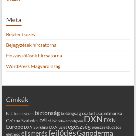
Meta
Bejelentkezés
Bejegyzések hírcsatorna
Hozzászólások hírcsatorna
WordPress Magyarország
Címkék
biztonság
boldogság
család
csapatmunka
Balaton
bizalom
DXN
cél
DXN
Czérna Szabolcs
célok
célokért dolgozni
egészség
Europe
DXN Spirulina
DXN üzlet
egészségtudatos
fejlődés
Ganoderma
elismerés
életmód