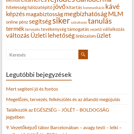
életmód
kávé
jövő
hitelesség
hálózatépítő
kitartás
kommunikáció
MLM
képzés
megbízhatóság
magabiztosság
siker
tanulás
segítség
online
pénz
szórakozás
termék
támogatás
tevékenység
vállalkozás
tervezés
vezető
változás
Üzleti lehetőség
üzlet
önbizalom
Legutóbbi bejegyzések
Mert segíteni jó és fontos
Megelőzés, tervezés, felkészülés és az állandó megújulás
Találkozók az EGÉSZSÉG – JÓLÉT – BOLDOGSÁG
jegyében
9. Vezetőképző tábor Barcelonában – avagy testi – lelki –