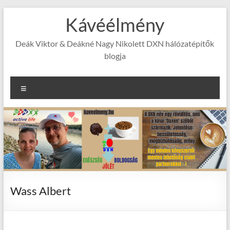
Skip
Kávéélmény
to
content
Deák Viktor & Deákné Nagy Nikolett DXN hálózatépítők
blogja
Menu
Wass Albert