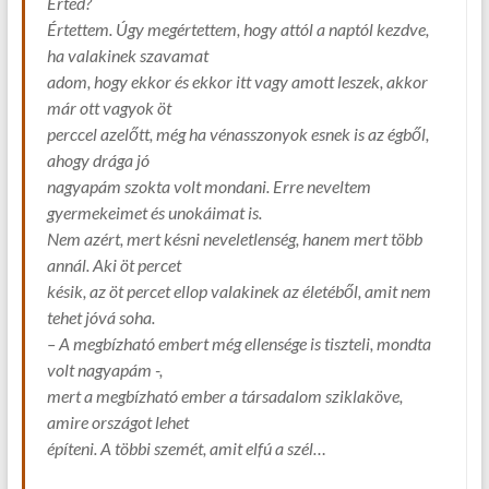
Érted?
Értettem. Úgy megértettem, hogy attól a naptól kezdve,
ha valakinek szavamat
adom, hogy ekkor és ekkor itt vagy amott leszek, akkor
már ott vagyok öt
perccel azelőtt, még ha vénasszonyok esnek is az égből,
ahogy drága jó
nagyapám szokta volt mondani. Erre neveltem
gyermekeimet és unokáimat is.
Nem azért, mert késni neveletlenség, hanem mert több
annál. Aki öt percet
késik, az öt percet ellop valakinek az életéből, amit nem
tehet jóvá soha.
– A megbízható embert még ellensége is tiszteli, mondta
volt nagyapám -,
mert a megbízható ember a társadalom sziklaköve,
amire országot lehet
építeni. A többi szemét, amit elfú a szél…