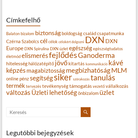
Címkefelhő
biztonság
boldogság
család
csapatmunka
Balaton
bizalom
DXN
cél
DXN
Czérna Szabolcs
célok
célokért dolgozni
egészség
Europe
DXN Spirulina
DXN üzlet
egészségtudatos
fejlődés
Ganoderma
elismerés
életmód
kávé
jövő
hitelesség
hálózatépítő
kitartás
kommunikáció
MLM
képzés
megbízhatóság
magabiztosság
siker
tanulás
segítség
online
pénz
szórakozás
termék
támogatás
tevékenység
vállalkozás
tervezés
vezető
változás
Üzleti lehetőség
üzlet
önbizalom
Legutóbbi bejegyzések