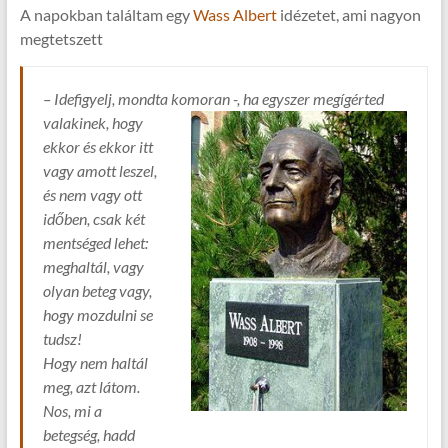
A napokban találtam egy
Wass Albert
idézetet, ami nagyon
megtetszett
– Idefigyelj, mondta komoran -, ha egyszer megígérted
valakinek, hogy
ekkor és ekkor itt
vagy amott leszel,
és nem vagy ott
időben, csak két
mentséged lehet:
meghaltál, vagy
olyan beteg vagy,
hogy mozdulni se
tudsz!
Hogy nem haltál
meg, azt látom.
Nos, mi a
betegség, hadd