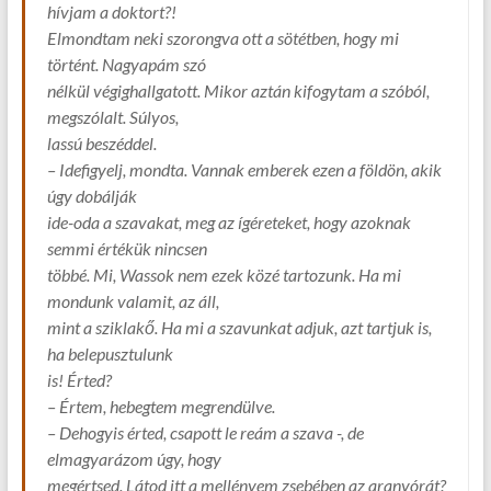
hívjam a doktort?!
Elmondtam neki szorongva ott a sötétben, hogy mi
történt. Nagyapám szó
nélkül végighallgatott. Mikor aztán kifogytam a szóból,
megszólalt. Súlyos,
lassú beszéddel.
– Idefigyelj, mondta. Vannak emberek ezen a földön, akik
úgy dobálják
ide-oda a szavakat, meg az ígéreteket, hogy azoknak
semmi értékük nincsen
többé. Mi, Wassok nem ezek közé tartozunk. Ha mi
mondunk valamit, az áll,
mint a sziklakő. Ha mi a szavunkat adjuk, azt tartjuk is,
ha belepusztulunk
is! Érted?
– Értem, hebegtem megrendülve.
– Dehogyis érted, csapott le reám a szava -, de
elmagyarázom úgy, hogy
megértsed. Látod itt a mellényem zsebében az aranyórát?