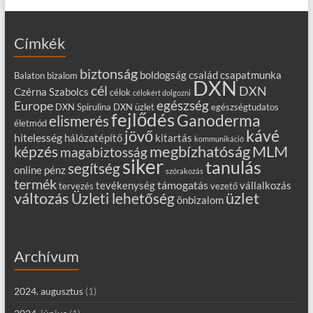
Címkék
biztonság
boldogság
család
csapatmunka
Balaton
bizalom
DXN
cél
DXN
Czérna Szabolcs
célok
célokért dolgozni
egészség
Europe
DXN Spirulina
DXN üzlet
egészségtudatos
fejlődés
Ganoderma
elismerés
életmód
kávé
jövő
hitelesség
hálózatépítő
kitartás
kommunikáció
MLM
képzés
megbízhatóság
magabiztosság
siker
tanulás
segítség
online
pénz
szórakozás
termék
támogatás
tevékenység
vállalkozás
tervezés
vezető
változás
Üzleti lehetőség
üzlet
önbizalom
Archívum
2024. augusztus
(1)