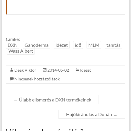
Cimke:
DXN
Ganoderma
idézet
idő
MLM
tanítás
Wass Albert
Deák Viktor
2014-05-02
Idézet
Nincsenek hozzászólások
←
Újabb elismerés a DXN termékeinek
Hajókiránulás a Dunán
→