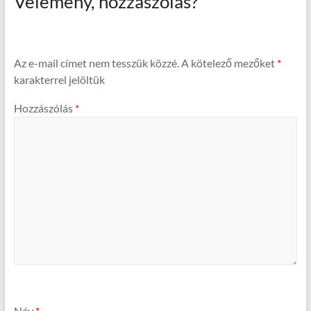
Vélemény, hozzászólás?
Az e-mail címet nem tesszük közzé.
A kötelező mezőket
*
karakterrel jelöltük
Hozzászólás
*
Név
*