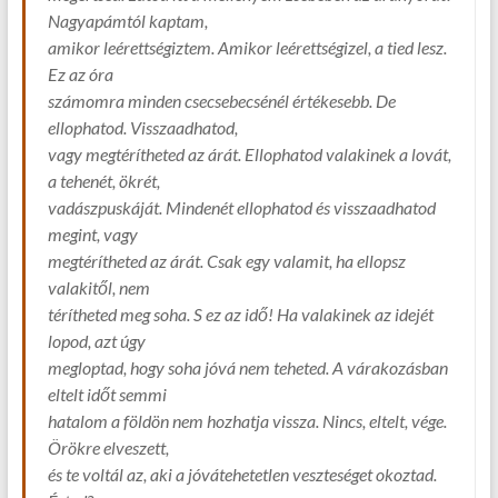
Nagyapámtól kaptam,
amikor leérettségiztem. Amikor leérettségizel, a tied lesz.
Ez az óra
számomra minden csecsebecsénél értékesebb. De
ellophatod. Visszaadhatod,
vagy megtérítheted az árát. Ellophatod valakinek a lovát,
a tehenét, ökrét,
vadászpuskáját. Mindenét ellophatod és visszaadhatod
megint, vagy
megtérítheted az árát. Csak egy valamit, ha ellopsz
valakitől, nem
térítheted meg soha. S ez az idő! Ha valakinek az idejét
lopod, azt úgy
megloptad, hogy soha jóvá nem teheted. A várakozásban
eltelt időt semmi
hatalom a földön nem hozhatja vissza. Nincs, eltelt, vége.
Örökre elveszett,
és te voltál az, aki a jóvátehetetlen veszteséget okoztad.