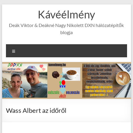
Skip
Kávéélmény
to
content
Deák Viktor & Deákné Nagy Nikolett DXN hálózatépítők
blogja
Menu
Wass Albert az időről